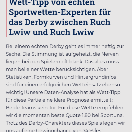
Wett-Tipp von echten
Sportwetten-Experten für
das Derby zwischen Ruch
Lwiw und Ruch Lwiw
Bei einem echten Derby geht es immer heftig zur
Sache. Die Stimmung ist aufgeheizt, die Nerven
liegen bei den Spielern oft blank. Das alles muss
man bei einer Wette berücksichtigen. Aber
Statistiken, Formkurven und Hintergrundinfos
sind für einen erfolgreichen Wetteinsatz ebenso
wichtig! Unsere Daten-Analyse hat als Wett-Tipp
für diese Partie eine klare Prognose ermittelt:
Beide Teams kein Tor. Für diese Wette empfehlen
wir die momentan beste Quote
1.80
bei
Sportuna
.
Trotz des Derby-Charakters dieses Spiels legen wir
uns auf eine Gewinnchance von 74 % fest.