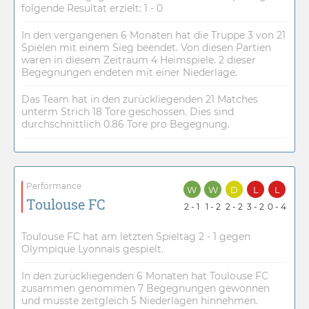
folgende Resultat erzielt: 1 - 0
In den vergangenen 6 Monaten hat die Truppe 3 von 21
Spielen mit einem Sieg beendet. Von diesen Partien
waren in diesem Zeitraum 4 Heimspiele. 2 dieser
Begegnungen endeten mit einer Niederlage.
Das Team hat in den zurückliegenden 21 Matches
unterm Strich 18 Tore geschossen. Dies sind
durchschnittlich 0.86 Tore pro Begegnung.
Performance
W
W
D
L
L
Toulouse FC
2 - 1
1 - 2
2 - 2
3 - 2
0 - 4
Toulouse FC hat am letzten Spieltag 2 - 1 gegen
Olympique Lyonnais gespielt.
In den zurückliegenden 6 Monaten hat Toulouse FC
zusammen genommen 7 Begegnungen gewonnen
und musste zeitgleich 5 Niederlagen hinnehmen.