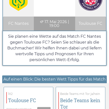
17. Mai 2026
|
FC Nantes
Toulouse FC
19:00
Sie planen eine Wette auf das Match FC Nantes
gegen Toulouse FC? Seien Sie schlauer als die
Buchmacher! Wir helfen Ihnen dabei und liefern
wertvolle Tipps und Prognosen für Ihren
persönlichen Wett-Erfolg.
Auf einen Blick: Die besten Wett Tipps für das Match
1X2
Beide Teams mit Tor ja/nein
Toulouse FC
Beide Teams kein
Tor