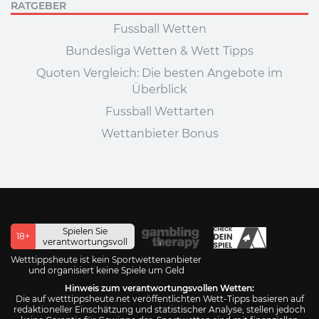
RATGEBER
Fussball Wetten
Bundesliga Wetten & Wett Tipps
Quoten Vergleich: Die besten Angebote im
Überblick
Fussball Wettarten
Wettanbieter Bonus
Spielen Sie
18+
verantwortungsvoll
Wetttippsheute ist kein Sportwettenanbieter
und organisiert keine Spiele um Geld
Hinweis zum verantwortungsvollen Wetten:
Die auf wetttippsheute.net veröffentlichten Wett-Tipps basieren auf
redaktioneller Einschätzung und statistischer Analyse, stellen jedoch