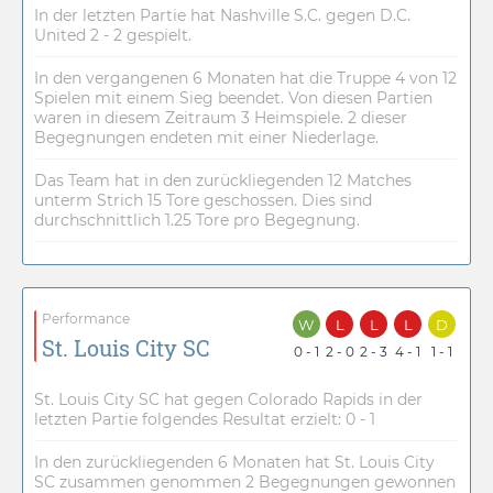
In der letzten Partie hat Nashville S.C. gegen D.C.
United 2 - 2 gespielt.
In den vergangenen 6 Monaten hat die Truppe 4 von 12
Spielen mit einem Sieg beendet. Von diesen Partien
waren in diesem Zeitraum 3 Heimspiele. 2 dieser
Begegnungen endeten mit einer Niederlage.
Das Team hat in den zurückliegenden 12 Matches
unterm Strich 15 Tore geschossen. Dies sind
durchschnittlich 1.25 Tore pro Begegnung.
Performance
W
L
L
L
D
St. Louis City SC
0 - 1
2 - 0
2 - 3
4 - 1
1 - 1
St. Louis City SC hat gegen Colorado Rapids in der
letzten Partie folgendes Resultat erzielt: 0 - 1
In den zurückliegenden 6 Monaten hat St. Louis City
SC zusammen genommen 2 Begegnungen gewonnen