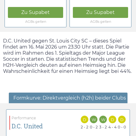
Zu
Supabet
Zu
Supabet
AGBs gelten
AGBs gelten
D.C. United gegen St. Louis City SC – dieses Spiel
findet am
16. Mai 2026
um
23:30
Uhr statt. Die Partie
wird im Rahmen des 1. Spieltags der Major League
Soccer in starten. Die statistischen Trends und der
H2H-Vergleich deuten auf einen Heimsieg hin. Die
Wahrscheinlichkeit für einen Heimsieg liegt bei 44%.
Formkurve: Direktvergleich (h2h) beider Clubs
Performance
D
W
W
D
D
D.C. United
2 - 2
0 - 2
3 - 2
4 - 4
0 - 0