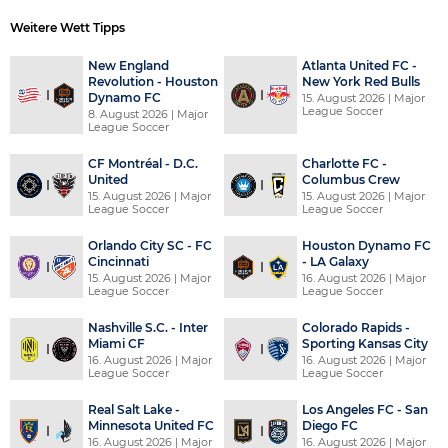
Weitere Wett Tipps
New England
Atlanta United FC -
Revolution - Houston
New York Red Bulls
Dynamo FC
15. August 2026
| Major
League Soccer
8. August 2026
| Major
League Soccer
CF Montréal - D.C.
Charlotte FC -
United
Columbus Crew
15. August 2026
| Major
15. August 2026
| Major
League Soccer
League Soccer
Orlando City SC - FC
Houston Dynamo FC
Cincinnati
- LA Galaxy
15. August 2026
| Major
16. August 2026
| Major
League Soccer
League Soccer
Nashville S.C. - Inter
Colorado Rapids -
Miami CF
Sporting Kansas City
16. August 2026
| Major
16. August 2026
| Major
League Soccer
League Soccer
Real Salt Lake -
Los Angeles FC - San
Minnesota United FC
Diego FC
16. August 2026
| Major
16. August 2026
| Major