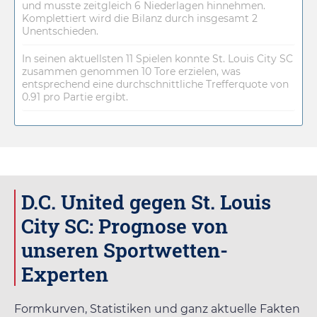
und musste zeitgleich 6 Niederlagen hinnehmen.
Komplettiert wird die Bilanz durch insgesamt 2
Unentschieden.
In seinen aktuellsten 11 Spielen konnte St. Louis City SC
zusammen genommen 10 Tore erzielen, was
entsprechend eine durchschnittliche Trefferquote von
0.91 pro Partie ergibt.
D.C. United gegen St. Louis
City SC: Prognose von
unseren Sportwetten-
Experten
Formkurven, Statistiken und ganz aktuelle Fakten