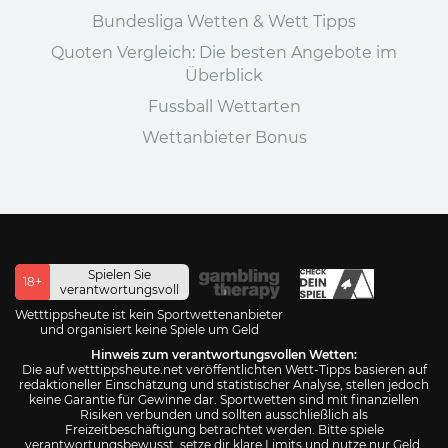
Bundesliga Wetten & Wett Tipps
Quoten Vergleich: Die besten Angebote im
Überblick
Fussball Wettarten
Wettanbieter Bonus
Spielen Sie
18+
verantwortungsvoll
Wetttippsheute ist kein Sportwettenanbieter
und organisiert keine Spiele um Geld
Hinweis zum verantwortungsvollen Wetten:
Die auf wetttippsheute.net veröffentlichten Wett-Tipps basieren auf
redaktioneller Einschätzung und statistischer Analyse, stellen jedoch
keine Garantie für Gewinne dar. Sportwetten sind mit finanziellen
Risiken verbunden und sollten ausschließlich als
Freizeitbeschäftigung betrachtet werden. Bitte spiele
verantwortungsbewusst, setze dir klare Limits und nutze nur Geld,