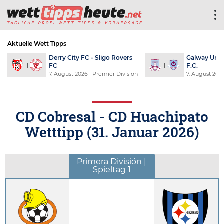
Aktuelle Wett Tipps
Derry City FC - Sligo Rovers
Galway Unit
FC
F.C.
7. August 2026
| Premier Division
7. August 202
CD Cobresal - CD Huachipato
Wetttipp (
31. Januar 2026
)
Primera División |
Spieltag 1