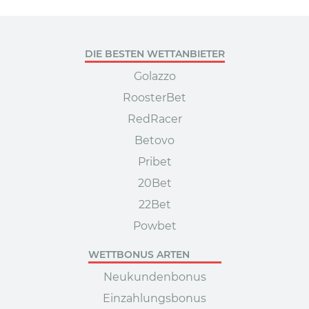
DIE BESTEN WETTANBIETER
Golazzo
RoosterBet
RedRacer
Betovo
Pribet
20Bet
22Bet
Powbet
WETTBONUS ARTEN
Neukundenbonus
Einzahlungsbonus