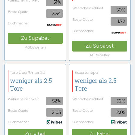
Wahrscheinlichkeit
51%
Wahrscheinlichkeit
50%
Beste Quote
3.34
Beste Quote
1.72
Buchmacher
Buchmacher
Zu
Supabet
Zu
Supabet
AGBs gelten
AGBs gelten
Tore Über/Unter 2,5
Expertentipp
weniger als 2.5
weniger als 2.5
Tore
Tore
Wahrscheinlichkeit
Wahrscheinlichkeit
52%
52%
Beste Quote
Beste Quote
2.05
2.05
Buchmacher
Buchmacher
Zu
Ivibet
Zu
Ivibet