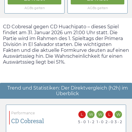
AGBs gelten
AGBs gelten
CD Cobresal gegen CD Huachipato – dieses Spiel
findet am
31. Januar 2026
um
21:00
Uhr statt. Die
Partie wird im Rahmen des 1. Spieltags der Primera
División in El Salvador starten. Die wichtigsten
Fakten und die aktuelle Formkurve deuten auf einen
Auswärtssieg hin. Die Wahrscheinlichkeit für einen
Auswärtssieg liegt bei 51%.
Trend und Statistiken: Der Direktvergleich (h2h) im
Überblick
Performance
L
W
W
L
W
CD Cobresal
5 - 0
1 - 2
1 - 0
2 - 0
3 - 2