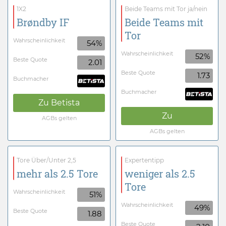
1X2
Beide Teams mit Tor ja/nein
Brøndby IF
Beide Teams mit
Tor
Wahrscheinlichkeit
54%
Wahrscheinlichkeit
52%
Beste Quote
2.01
Beste Quote
1.73
Buchmacher
Buchmacher
Zu
Betista
Zu
AGBs gelten
AGBs gelten
Tore Über/Unter 2,5
Expertentipp
mehr als 2.5 Tore
weniger als 2.5
Tore
Wahrscheinlichkeit
51%
Wahrscheinlichkeit
49%
Beste Quote
1.88
Beste Quote