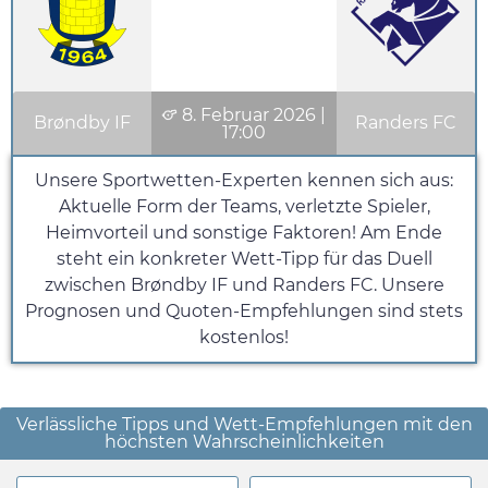
8. Februar 2026
|
Brøndby IF
Randers FC
17:00
Unsere Sportwetten-Experten kennen sich aus:
Aktuelle Form der Teams, verletzte Spieler,
Heimvorteil und sonstige Faktoren! Am Ende
steht ein konkreter Wett-Tipp für das Duell
zwischen Brøndby IF und Randers FC. Unsere
Prognosen und Quoten-Empfehlungen sind stets
kostenlos!
Verlässliche Tipps und Wett-Empfehlungen mit den
höchsten Wahrscheinlichkeiten