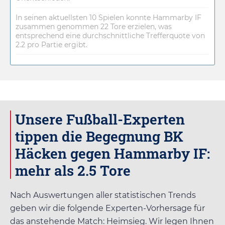
In seinen aktuellsten 10 Spielen konnte Hammarby IF
zusammen genommen 22 Tore erzielen, was
entsprechend eine durchschnittliche Trefferquote von
2.2 pro Partie ergibt.
Unsere Fußball-Experten
tippen die Begegnung BK
Häcken gegen Hammarby IF:
mehr als 2.5 Tore
Nach Auswertungen aller statistischen Trends
geben wir die folgende Experten-Vorhersage für
das anstehende Match: Heimsieg. Wir legen Ihnen