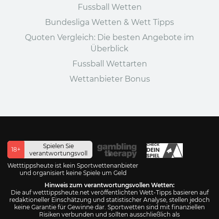
Fussball Wetten
Bundesliga Wetten & Wett Tipps
Quoten Vergleich: Die besten Angebote im
Überblick
Fussball Wettarten
Wettanbieter Bonus
Spielen Sie
18+
verantwortungsvoll
Wetttippsheute ist kein Sportwettenanbieter
und organisiert keine Spiele um Geld
Hinweis zum verantwortungsvollen Wetten:
Die auf wetttippsheute.net veröffentlichten Wett-Tipps basieren auf
redaktioneller Einschätzung und statistischer Analyse, stellen jedoch
keine Garantie für Gewinne dar. Sportwetten sind mit finanziellen
Risiken verbunden und sollten ausschließlich als