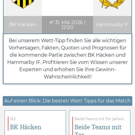
31. Mai 2026
|
BK Häcken
Hammarby IF
12:00
Bei unserem Wett-Tipp finden Sie alle wichtigen
Vorhersagen, Fakten, Quoten und Prognosen für
die kommende Partie zwischen BK Häcken und
Hammarby IF. Profitieren Sie vom Wissen unserer
Experten und erhöhen Sie Ihre Gewinn-
Wahrscheinlichkeit!
Auf einen Blick: Die besten Wett Tipps für das Match
1X2
Beide Teams mit Tor ja/nein
BK Häcken
Beide Teams mit
Tor