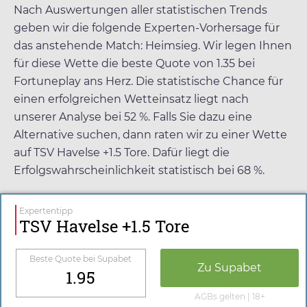
Nach Auswertungen aller statistischen Trends
geben wir die folgende Experten-Vorhersage für
das anstehende Match: Heimsieg. Wir legen Ihnen
für diese Wette die beste Quote von
1.35
bei
Fortuneplay
ans Herz. Die statistische Chance für
einen erfolgreichen Wetteinsatz liegt nach
unserer Analyse bei 52 %. Falls Sie dazu eine
Alternative suchen, dann raten wir zu einer Wette
auf TSV Havelse +1.5 Tore. Dafür liegt die
Erfolgswahrscheinlichkeit statistisch bei 68 %.
Expertentipp
TSV Havelse +1.5 Tore
Beste Quote bei
Supabet
Zu
Supabet
1.95
AGBs gelten | 18+