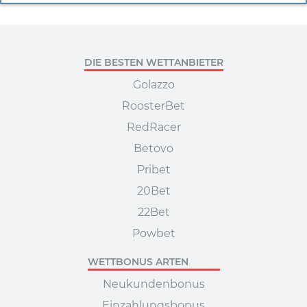
DIE BESTEN WETTANBIETER
Golazzo
RoosterBet
RedRacer
Betovo
Pribet
20Bet
22Bet
Powbet
WETTBONUS ARTEN
Neukundenbonus
Einzahlungsbonus