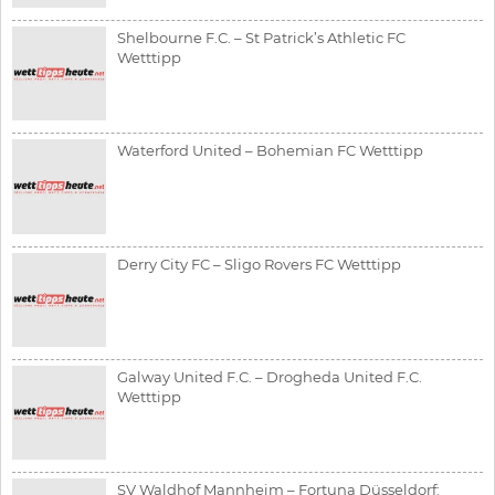
Shelbourne F.C. – St Patrick’s Athletic FC
Wetttipp
Waterford United – Bohemian FC Wetttipp
Derry City FC – Sligo Rovers FC Wetttipp
Galway United F.C. – Drogheda United F.C.
Wetttipp
SV Waldhof Mannheim – Fortuna Düsseldorf: