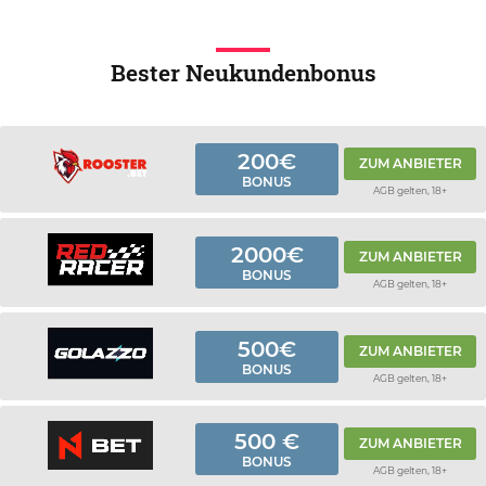
Bester Neukundenbonus
200€
ZUM ANBIETER
BONUS
AGB gelten, 18+
2000€
ZUM ANBIETER
BONUS
AGB gelten, 18+
500€
ZUM ANBIETER
BONUS
AGB gelten, 18+
500 €
ZUM ANBIETER
BONUS
AGB gelten, 18+