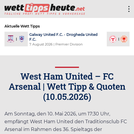
Aktuelle Wett Tipps
Shamrock Rovers FC - Dundalk
Univ
FC
Cobr
7. August 2026
| Premier Division
8. A
West Ham United – FC
Arsenal | Wett Tipp & Quoten
(10.05.2026)
Am Sonntag, den 10. Mai 2026, um 17:30 Uhr,
empfängt West Ham United den Traditionsclub FC
Arsenal im Rahmen des 36. Spieltags der