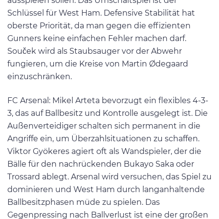
ausspielen sollen. Das Umschaltspiel ist der
Schlüssel für West Ham. Defensive Stabilität hat
oberste Priorität, da man gegen die effizienten
Gunners keine einfachen Fehler machen darf.
Souček wird als Staubsauger vor der Abwehr
fungieren, um die Kreise von Martin Ødegaard
einzuschränken.
FC Arsenal: Mikel Arteta bevorzugt ein flexibles 4-3-
3, das auf Ballbesitz und Kontrolle ausgelegt ist. Die
Außenverteidiger schalten sich permanent in die
Angriffe ein, um Überzahlsituationen zu schaffen.
Viktor Gyökeres agiert oft als Wandspieler, der die
Bälle für den nachrückenden Bukayo Saka oder
Trossard ablegt. Arsenal wird versuchen, das Spiel zu
dominieren und West Ham durch langanhaltende
Ballbesitzphasen müde zu spielen. Das
Gegenpressing nach Ballverlust ist eine der großen