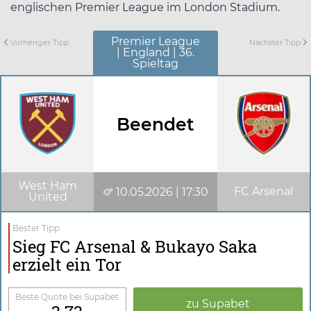
englischen Premier League im London Stadium.
Premier League
Vorheriger Tipp
Nächster Tipp
| England | 36.
Spieltag
Beendet
West Ham
FC Arsenal
10.05.2026 | 17:30
United
Bester Tipp
Sieg FC Arsenal & Bukayo Saka
erzielt ein Tor
Beste Quote bei Supabet
zu Supabet