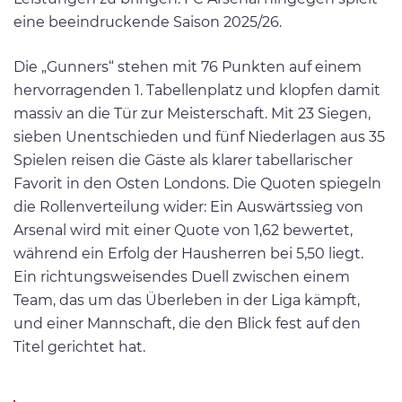
eine beeindruckende Saison 2025/26.
Die „Gunners“ stehen mit 76 Punkten auf einem
hervorragenden 1. Tabellenplatz und klopfen damit
massiv an die Tür zur Meisterschaft. Mit 23 Siegen,
sieben Unentschieden und fünf Niederlagen aus 35
Spielen reisen die Gäste als klarer tabellarischer
Favorit in den Osten Londons. Die Quoten spiegeln
die Rollenverteilung wider: Ein Auswärtssieg von
Arsenal wird mit einer Quote von 1,62 bewertet,
während ein Erfolg der Hausherren bei 5,50 liegt.
Ein richtungsweisendes Duell zwischen einem
Team, das um das Überleben in der Liga kämpft,
und einer Mannschaft, die den Blick fest auf den
Titel gerichtet hat.