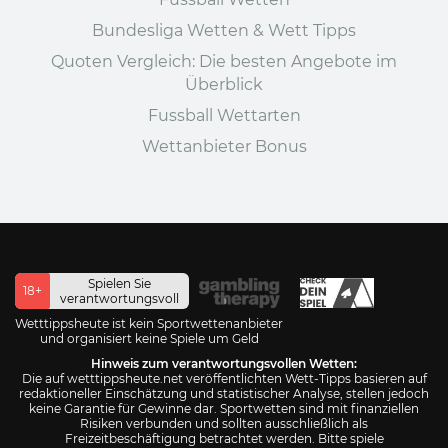
Bundesliga Wetten & Wett Tipps
Quoten Vergleich: Die besten Angebote im
Überblick
Fussball Wettarten
Wettanbieter Bonus
Spielen Sie
18+
verantwortungsvoll
Wetttippsheute ist kein Sportwettenanbieter
und organisiert keine Spiele um Geld
Hinweis zum verantwortungsvollen Wetten:
Die auf wetttippsheute.net veröffentlichten Wett-Tipps basieren auf
redaktioneller Einschätzung und statistischer Analyse, stellen jedoch
keine Garantie für Gewinne dar. Sportwetten sind mit finanziellen
Risiken verbunden und sollten ausschließlich als
Freizeitbeschäftigung betrachtet werden. Bitte spiele