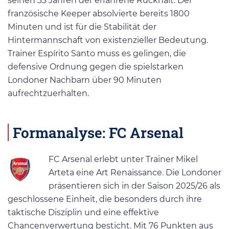
seinen 33 Jahren der erfahrene Rückhalt. Der
französische Keeper absolvierte bereits 1800
Minuten und ist für die Stabilität der
Hintermannschaft von existenzieller Bedeutung.
Trainer Espírito Santo muss es gelingen, die
defensive Ordnung gegen die spielstarken
Londoner Nachbarn über 90 Minuten
aufrechtzuerhalten.
Formanalyse: FC Arsenal
FC Arsenal erlebt unter Trainer Mikel
Arteta eine Art Renaissance. Die Londoner
präsentieren sich in der Saison 2025/26 als
geschlossene Einheit, die besonders durch ihre
taktische Disziplin und eine effektive
Chancenverwertung besticht. Mit 76 Punkten aus