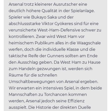
Arsenal trotz kleinerer Ausrutscher eine
deutlich höhere Qualität in der Spielanlage.
Spieler wie Bukayo Saka und der
abschlussstarke Viktor Gyökeres sind für eine
verunsicherte West-Ham-Defensive schwer zu
kontrollieren. Zwar wird West Ham vor
heimischem Publikum alles in die Waagschale
werfen, doch die individuelle Klasse und die
taktische Reife der Gunners sollten am Ende
den Ausschlag geben. Da West Ham zu Hause
zum Handeln gezwungen ist, werden sich
Räume für die schnellen
Umschaltbewegungen von Arsenal ergeben.
Wir erwarten ein intensives Spiel, in dem beide
Mannschaften zu Torchancen kommen
werden, Arsenal jedoch seine Effizienz
ausspielt. Die Historie der direkten Duelle