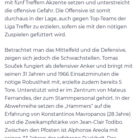
mit fünf Treffern Akzente setzen und unterstreicht
die offensive Gefahr. Die Offensive ist somit
durchaus in der Lage, auch gegen Top-Teams der
Liga Treffer zu erzielen, sofern sie mit den nötigen
Zuspielen gefüttert wird.
Betrachtet man das Mittelfeld und die Defensive,
zeigen sich jedoch die Schwachstellen. Tomas
Souček fungiert als defensiver Anker und bringt mit
seinen 31 Jahren und 1966 Einsatzminuten die
nötige Robustheit mit, erzielte zudem bereits 5
Tore. Unterstützt wird er im Zentrum von Mateus
Fernandes, der zum Stammpersonal gehört. In der
Abwehrreihe setzen die „Hammers“ auf die
Erfahrung von Konstantinos Mavropanos (28 Jahre)
und die Zweikampfstärke von Jean-Clair Todibo.
Zwischen den Pfosten ist Alphonse Areola mit