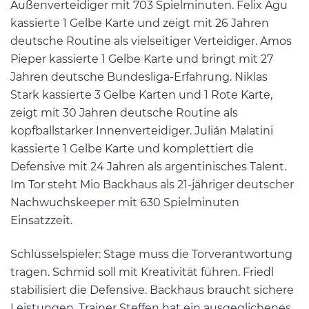
Außenverteidiger mit 703 Spielminuten. Felix Agu
kassierte 1 Gelbe Karte und zeigt mit 26 Jahren
deutsche Routine als vielseitiger Verteidiger. Amos
Pieper kassierte 1 Gelbe Karte und bringt mit 27
Jahren deutsche Bundesliga-Erfahrung. Niklas
Stark kassierte 3 Gelbe Karten und 1 Rote Karte,
zeigt mit 30 Jahren deutsche Routine als
kopfballstarker Innenverteidiger. Julián Malatini
kassierte 1 Gelbe Karte und komplettiert die
Defensive mit 24 Jahren als argentinisches Talent.
Im Tor steht Mio Backhaus als 21-jähriger deutscher
Nachwuchskeeper mit 630 Spielminuten
Einsatzzeit.
Schlüsselspieler: Stage muss die Torverantwortung
tragen. Schmid soll mit Kreativität führen. Friedl
stabilisiert die Defensive. Backhaus braucht sichere
Leistungen. Trainer Steffen hat ein ausgeglichenes