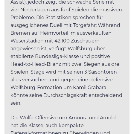
Assist), jedoch zeigt die schwache Serie mit
vier Niederlagen aus fünf Spielen die massiven
Probleme. Die Statistiken sprechen für
ausgeglichenes Duell mit Torgefahr: Während
Bremen auf Heimvorteil im ausverkauften
Weserstadion mit 42.100 Zuschauern
angewiesen ist, verfügt Wolfsburg über
etablierte Bundesliga-Klasse und positive
Head-to-Head-Bilanz mit zwei Siegen aus drei
Spielen. Stage wird mit seinen 3 Saisontoren
alles versuchen, und gegen eine defensive
Wolfsburg-Formation um Kamil Grabara
könnte seine Durchschlagskraft entscheidend
sein.
Die Wölfe-Offensive um Amoura und Arnold
hat die Klasse, auch kompakte
Defensivformationen zu überwinden und