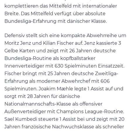
komplettieren das Mittelfeld mit internationaler
Breite. Das Mittelfeld verfügt über absolute
Bundesliga-Erfahrung mit dänischer Klasse.
Defensiv stellt sich eine kompakte Abwehrreihe um
Moritz Jenz und Kilian Fischer auf. Jenz kassierte 3
Gelbe Karten und zeigt mit 26 Jahren deutsche
Bundesliga-Routine als kopfballstarker
Innenverteidiger mit 630 Spielminuten Einsatzzeit.
Fischer bringt mit 25 Jahren deutsche Zweitliga-
Erfahrung als moderner Abwehrchef mit 606
Spielminuten. Joakim Mæhle legte 1 Assist auf und
sorgt mit 28 Jahren für dänische
Nationalmannschafts-Klasse als offensiver
Außenverteidiger mit Champions League-Routine.
Sael Kumbedi steuerte 1 Assist bei und zeigt mit 20
Jahren französische Nachwuchsklasse als schneller