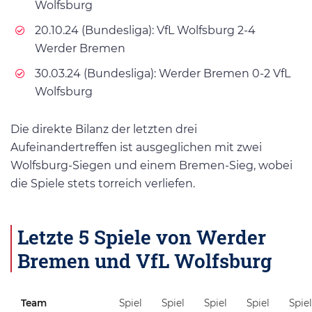
Wolfsburg
20.10.24 (Bundesliga): VfL Wolfsburg 2-4
Werder Bremen
30.03.24 (Bundesliga): Werder Bremen 0-2 VfL
Wolfsburg
Die direkte Bilanz der letzten drei
Aufeinandertreffen ist ausgeglichen mit zwei
Wolfsburg-Siegen und einem Bremen-Sieg, wobei
die Spiele stets torreich verliefen.
Letzte 5 Spiele von Werder
Bremen und VfL Wolfsburg
Team
Spiel
Spiel
Spiel
Spiel
Spiel