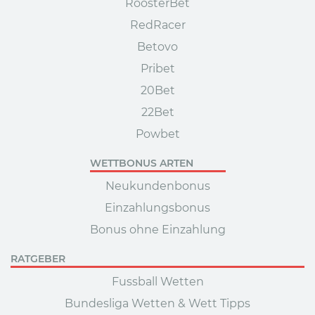
RoosterBet
RedRacer
Betovo
Pribet
20Bet
22Bet
Powbet
WETTBONUS ARTEN
Neukundenbonus
Einzahlungsbonus
Bonus ohne Einzahlung
RATGEBER
Fussball Wetten
Bundesliga Wetten & Wett Tipps