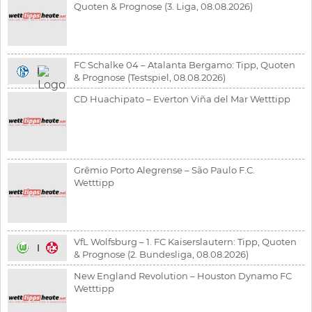
Quoten & Prognose (3. Liga, 08.08.2026)
FC Schalke 04 – Atalanta Bergamo: Tipp, Quoten
& Prognose (Testspiel, 08.08.2026)
CD Huachipato – Everton Viña del Mar Wetttipp
Grêmio Porto Alegrense – São Paulo F.C.
Wetttipp
VfL Wolfsburg – 1. FC Kaiserslautern: Tipp, Quoten
& Prognose (2. Bundesliga, 08.08.2026)
New England Revolution – Houston Dynamo FC
Wetttipp