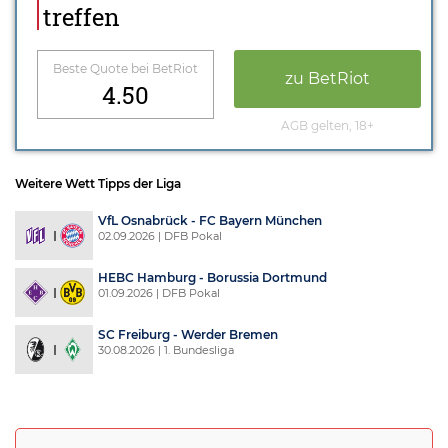
treffen
Beste Quote bei BetRiot
zu BetRiot
4.50
AGB gelten, 18+
Weitere Wett Tipps der Liga
VfL Osnabrück - FC Bayern München
02.09.2026 | DFB Pokal
HEBC Hamburg - Borussia Dortmund
01.09.2026 | DFB Pokal
SC Freiburg - Werder Bremen
30.08.2026 | 1. Bundesliga