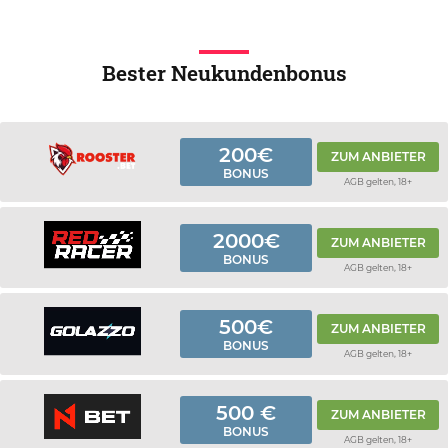
Bester Neukundenbonus
200€
ZUM ANBIETER
BONUS
AGB gelten, 18+
2000€
ZUM ANBIETER
BONUS
AGB gelten, 18+
500€
ZUM ANBIETER
BONUS
AGB gelten, 18+
500 €
ZUM ANBIETER
BONUS
AGB gelten, 18+