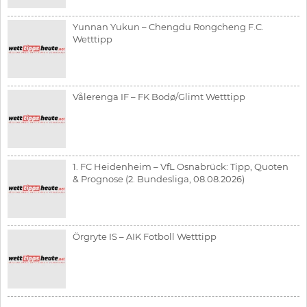
Yunnan Yukun – Chengdu Rongcheng F.C.
Wetttipp
Vålerenga IF – FK Bodø/Glimt Wetttipp
1. FC Heidenheim – VfL Osnabrück: Tipp, Quoten
& Prognose (2. Bundesliga, 08.08.2026)
Örgryte IS – AIK Fotboll Wetttipp