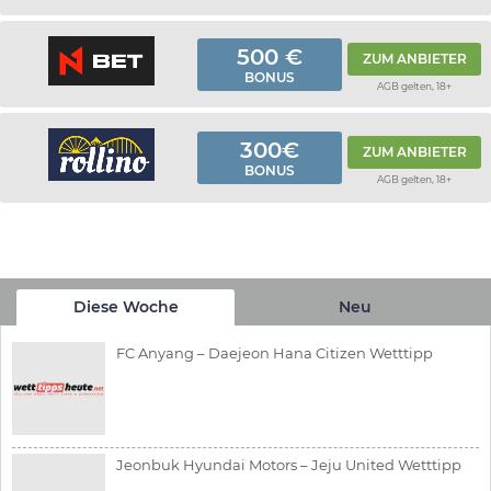
500 €
ZUM ANBIETER
BONUS
AGB gelten, 18+
300€
ZUM ANBIETER
BONUS
AGB gelten, 18+
Diese Woche
Neu
FC Anyang – Daejeon Hana Citizen Wetttipp
Jeonbuk Hyundai Motors – Jeju United Wetttipp