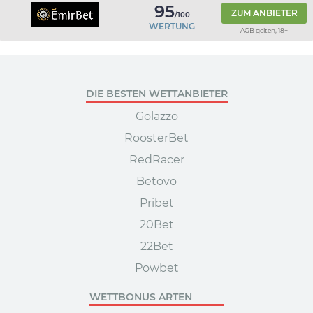
95
ZUM ANBIETER
/100
WERTUNG
AGB gelten, 18+
DIE BESTEN WETTANBIETER
Golazzo
RoosterBet
RedRacer
Betovo
Pribet
20Bet
22Bet
Powbet
WETTBONUS ARTEN