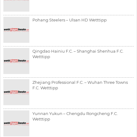
Pohang Steelers – Ulsan HD Wetttipp
Qingdao Hainiu F.C. – Shanghai Shenhua F.C.
Wetttipp
Zhejiang Professional F.C. – Wuhan Three Towns
F.C. Wetttipp
Yunnan Yukun – Chengdu Rongcheng F.C.
Wetttipp