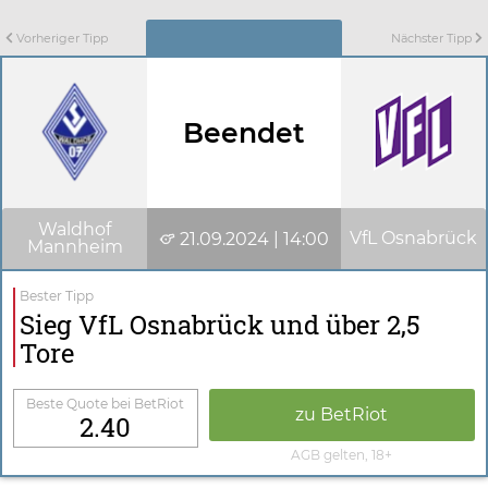
Vorheriger Tipp
Nächster Tipp
Beendet
Waldhof
VfL Osnabrück
21.09.2024 | 14:00
Mannheim
Bester Tipp
Sieg VfL Osnabrück und über 2,5
Tore
Beste Quote bei BetRiot
zu BetRiot
2.40
AGB gelten, 18+