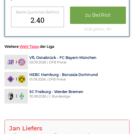
Beste Quote bei BetRiot
zu BetRiot
2.40
AGB gelten, 18+
Weitere
Wett Tipps
der Liga
VfL Osnabrück - FC Bayern München
02.09.2026 | DFB Pokal
HEBC Hamburg - Borussia Dortmund
01.09.2026 | DFB Pokal
SC Freiburg - Werder Bremen
30.08.2026 | 1. Bundesliga
Jan Liefers