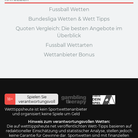
Fussball Wetten
Bundesliga Wetten & Wett Tipps
Quoten Vergleich: Die besten Angebote im
Überblick
Fussball Wettarten
Wettanbieter Bonus
Spielen Sie
18+
verantwortungsvoll
Wetttippsheute ist kein Sportwettenanbieter
und organisiert keine Spiele um Geld
Hinweis zum verantwortungsvollen Wetten:
Die auf wetttippsheute.net veröffentlichten Wett-Tipps basieren auf
redaktioneller Einschätzung und statistischer Analyse, stellen jedoch
keine Garantie für Gewinne dar. Sportwetten sind mit finanziellen