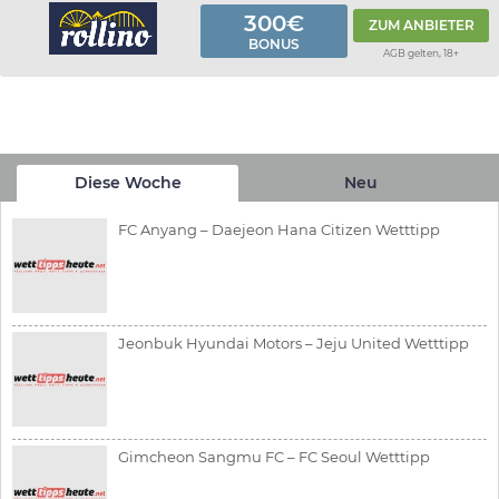
300€
ZUM ANBIETER
BONUS
AGB gelten, 18+
Diese Woche
Neu
FC Anyang – Daejeon Hana Citizen Wetttipp
Jeonbuk Hyundai Motors – Jeju United Wetttipp
Gimcheon Sangmu FC – FC Seoul Wetttipp