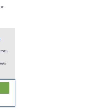
ine
)
ieses
 Wir