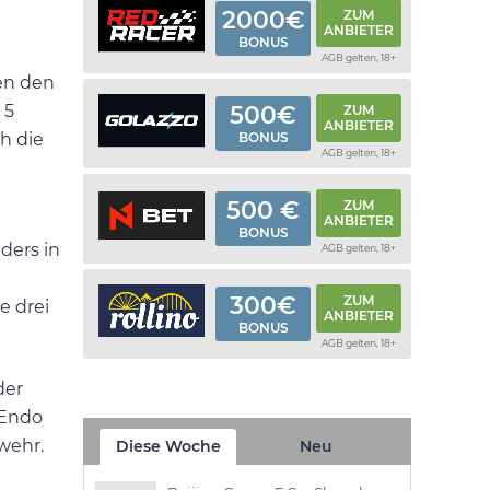
2000€
ZUM
ANBIETER
BONUS
AGB gelten, 18+
en den
 5
500€
ZUM
ANBIETER
h die
BONUS
AGB gelten, 18+
500 €
ZUM
ANBIETER
BONUS
ders in
AGB gelten, 18+
300€
ZUM
e drei
ANBIETER
BONUS
AGB gelten, 18+
der
 Endo
wehr.
Diese Woche
Neu