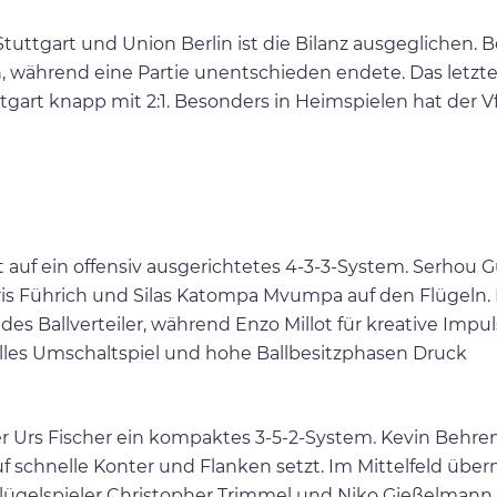
uttgart und Union Berlin ist die Bilanz ausgeglichen. B
 während eine Partie unentschieden endete. Das letzte
gart knapp mit 2:1. Besonders in Heimspielen hat der Vf
t auf ein offensiv ausgerichtetes 4-3-3-System. Serhou G
Chris Führich und Silas Katompa Mvumpa auf den Flügeln.
es Ballverteiler, während Enzo Millot für kreative Impu
elles Umschaltspiel und hohe Ballbesitzphasen Druck
er Urs Fischer ein kompaktes 3-5-2-System. Kevin Behre
f schnelle Konter und Flanken setzt. Im Mittelfeld übe
lügelspieler Christopher Trimmel und Niko Gießelmann 