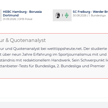
HEBC Hamburg - Borussia
SC Freiburg - Werder 
Dortmund
30.08.2026 | 1. Bundesliga
01.09.2026 | DFB Pokal
ur & Quotenanalyst
eur und Quotenanalyst bei wetttippsheute.net. Der studierte
t über neun Jahre Erfahrung im Sportjournalismus mit und
rständnis mit redaktionellem Handwerk. Sein Schwerpunkt li
anbieter-Tests für Bundesliga, 2. Bundesliga und Premier