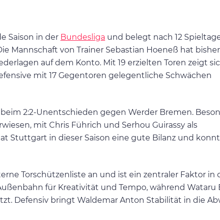
de Saison in der
Bundesliga
und belegt nach 12 Spieltag
 Die Mannschaft von Trainer Sebastian Hoeneß hat bisher
derlagen auf dem Konto. Mit 19 erzielten Toren zeigt sic
 Defensive mit 17 Gegentoren gelegentliche Schwächen
ung beim 2:2-Unentschieden gegen Werder Bremen. Beson
 erwiesen, mit Chris Führich und Serhou Guirassy als
t Stuttgart in dieser Saison eine gute Bilanz und konnt
terne Torschützenliste an und ist ein zentraler Faktor in 
en Außenbahn für Kreativität und Tempo, während Wataru
zt. Defensiv bringt Waldemar Anton Stabilität in die Ab