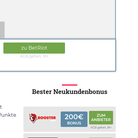
zu BetRiot
AGB gelten, 18+
Bester Neukundenbonus
t
 Punkte
200€
ZUM
ANBIETER
BONUS
AGB gelten, 18+