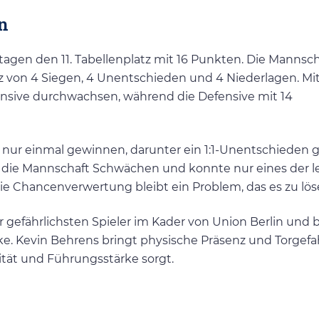
n
ltagen den 11. Tabellenplatz mit 16 Punkten. Die Mannsc
anz von 4 Siegen, 4 Unentschieden und 4 Niederlagen. Mit
ffensive durchwachsen, während die Defensive mit 14
n nur einmal gewinnen, darunter ein 1:1-Unentschieden
 die Mannschaft Schwächen und konnte nur eines der l
die Chancenverwertung bleibt ein Problem, das es zu löse
er gefährlichsten Spieler im Kader von Union Berlin und 
ke. Kevin Behrens bringt physische Präsenz und Torgefa
lität und Führungsstärke sorgt.