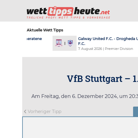
Aktuelle Wett Tipps
meratene
Galway United F.C. - Drogheda United
F.C.
7. August 2026
| Premier Division
VfB Stuttgart – 1
Am Freitag, den 6. Dezember 2024, um 20:30
Vorheriger Tipp