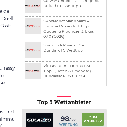
Galway United F.C. – Drogheda
United F.C. Wetttipp
eide
 Duell
SV Waldhof Mannheim –
B oft
Fortuna Düsseldorf: Tipp,
Quoten & Prognose (3. Liga,
07.08.2026)
Shamrock Rovers FC –
Dundalk FC Wetttipp
VfL Bochum – Hertha BSC:
uirassy
Tipp, Quoten & Prognose (2.
 Im
Bundesliga, 07.08.2026)
lse
Top 5 Wettanbieter
ns und
98
ZUM
rnimmt
/100
ANBIETER
WERTUNG
für