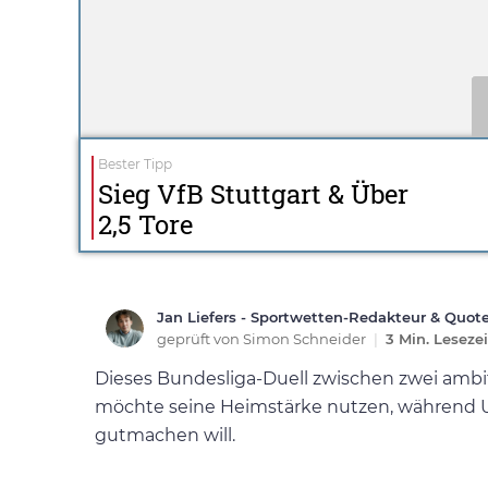
Bester Tipp
Sieg VfB Stuttgart & Über
2,5 Tore
Jan Liefers - Sportwetten-Redakteur & Quot
geprüft von
Simon Schneider
|
3 Min. Lesezei
Dieses Bundesliga-Duell zwischen zwei ambi
möchte seine Heimstärke nutzen, während U
gutmachen will.