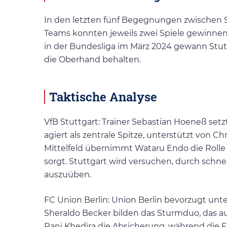
In den letzten fünf Begegnungen zwischen St
Teams konnten jeweils zwei Spiele gewinnen,
in der Bundesliga im März 2024 gewann Stutt
die Oberhand behalten.
Taktische Analyse
VfB Stuttgart: Trainer Sebastian Hoeneß setz
agiert als zentrale Spitze, unterstützt von 
Mittelfeld übernimmt Wataru Endo die Rolle d
sorgt. Stuttgart wird versuchen, durch schn
auszuüben.
FC Union Berlin: Union Berlin bevorzugt unt
Sheraldo Becker bilden das Sturmduo, das au
Rani Khedira die Absicherung, während die F