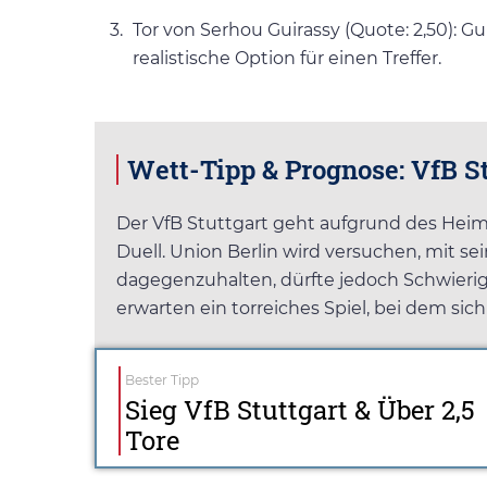
Tor von Serhou Guirassy (Quote: 2,50): Gu
realistische Option für einen Treffer.
Wett-Tipp & Prognose: VfB Stu
Der VfB Stuttgart geht aufgrund des Heimvo
Duell. Union Berlin wird versuchen, mit 
dagegenzuhalten, dürfte jedoch Schwierigk
erwarten ein torreiches Spiel, bei dem sic
Bester Tipp
Sieg VfB Stuttgart & Über 2,5
Tore