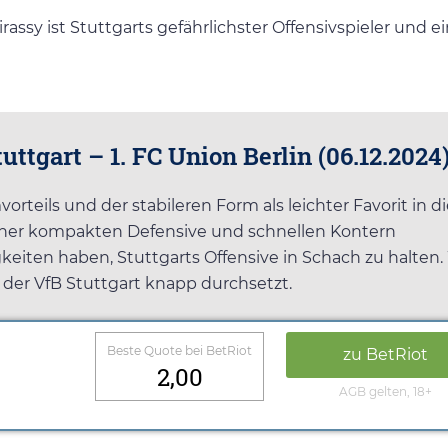
irassy ist Stuttgarts gefährlichster Offensivspieler und e
ttgart – 1. FC Union Berlin (06.12.2024
rteils und der stabileren Form als leichter Favorit in d
seiner kompakten Defensive und schnellen Kontern
eiten haben, Stuttgarts Offensive in Schach zu halten.
h der VfB Stuttgart knapp durchsetzt.
Beste Quote bei BetRiot
zu BetRiot
2,00
AGB gelten, 18+