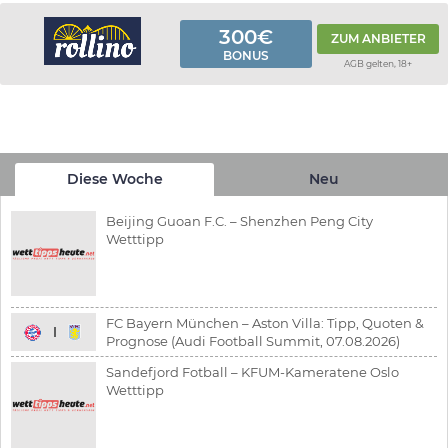
300€
ZUM ANBIETER
BONUS
AGB gelten, 18+
Diese Woche
Neu
Beijing Guoan F.C. – Shenzhen Peng City
Wetttipp
FC Bayern München – Aston Villa: Tipp, Quoten &
Prognose (Audi Football Summit, 07.08.2026)
Sandefjord Fotball – KFUM-Kameratene Oslo
Wetttipp