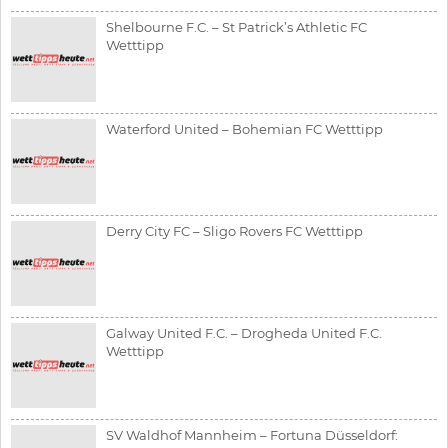
Shelbourne F.C. – St Patrick’s Athletic FC
Wetttipp
Waterford United – Bohemian FC Wetttipp
Derry City FC – Sligo Rovers FC Wetttipp
Galway United F.C. – Drogheda United F.C.
Wetttipp
SV Waldhof Mannheim – Fortuna Düsseldorf: