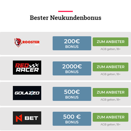
Bester Neukundenbonus
200€
ZUM ANBIETER
BONUS
AGB gelten, 18+
2000€
ZUM ANBIETER
BONUS
AGB gelten, 18+
500€
ZUM ANBIETER
BONUS
AGB gelten, 18+
500 €
ZUM ANBIETER
BONUS
AGB gelten, 18+