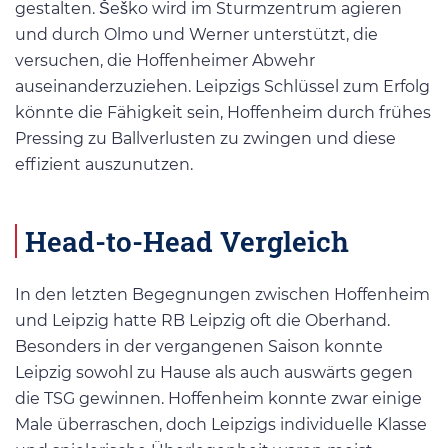
gestalten. Šeško wird im Sturmzentrum agieren
und durch Olmo und Werner unterstützt, die
versuchen, die Hoffenheimer Abwehr
auseinanderzuziehen. Leipzigs Schlüssel zum Erfolg
könnte die Fähigkeit sein, Hoffenheim durch frühes
Pressing zu Ballverlusten zu zwingen und diese
effizient auszunutzen.
Head-to-Head Vergleich
In den letzten Begegnungen zwischen Hoffenheim
und Leipzig hatte RB Leipzig oft die Oberhand.
Besonders in der vergangenen Saison konnte
Leipzig sowohl zu Hause als auch auswärts gegen
die TSG gewinnen. Hoffenheim konnte zwar einige
Male überraschen, doch Leipzigs individuelle Klasse