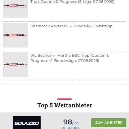
Tipp, Quoten & Prognose (3. Liga, 07.08.2026)
Shamrock Rovers FC – Dundalk FC Wetttipp
VfL Bochum – Hertha BSC: Tipp, Quoten &
Prognose (2. Bundesliga, 07.08.2026)
Top 5 Wettanbieter
98
ZUM ANBIETER
/100
WERTUNG