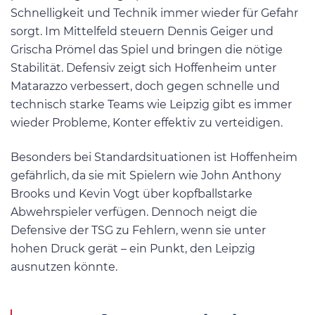
Schnelligkeit und Technik immer wieder für Gefahr
sorgt. Im Mittelfeld steuern Dennis Geiger und
Grischa Prömel das Spiel und bringen die nötige
Stabilität. Defensiv zeigt sich Hoffenheim unter
Matarazzo verbessert, doch gegen schnelle und
technisch starke Teams wie Leipzig gibt es immer
wieder Probleme, Konter effektiv zu verteidigen.
Besonders bei Standardsituationen ist Hoffenheim
gefährlich, da sie mit Spielern wie John Anthony
Brooks und Kevin Vogt über kopfballstarke
Abwehrspieler verfügen. Dennoch neigt die
Defensive der TSG zu Fehlern, wenn sie unter
hohen Druck gerät – ein Punkt, den Leipzig
ausnutzen könnte.