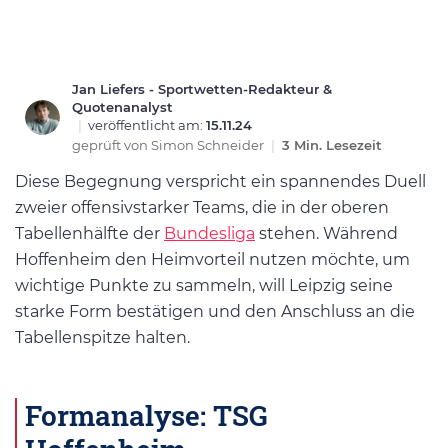
Jan Liefers - Sportwetten-Redakteur &
Quotenanalyst
|
veröffentlicht am:
15.11.24
geprüft von
Simon Schneider
|
3 Min. Lesezeit
Diese Begegnung verspricht ein spannendes Duell
zweier offensivstarker Teams, die in der oberen
Tabellenhälfte der
Bundesliga
stehen. Während
Hoffenheim den Heimvorteil nutzen möchte, um
wichtige Punkte zu sammeln, will Leipzig seine
starke Form bestätigen und den Anschluss an die
Tabellenspitze halten.
Formanalyse: TSG