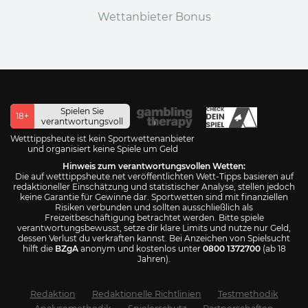
Wettanbieter Bonus
Spielen Sie
18+
verantwortungsvoll
Wetttippsheute ist kein Sportwettenanbieter
und organisiert keine Spiele um Geld
Hinweis zum verantwortungsvollen Wetten:
Die auf wetttippsheute.net veröffentlichten Wett-Tipps basieren auf
redaktioneller Einschätzung und statistischer Analyse, stellen jedoch
keine Garantie für Gewinne dar. Sportwetten sind mit finanziellen
Risiken verbunden und sollten ausschließlich als
Freizeitbeschäftigung betrachtet werden. Bitte spiele
verantwortungsbewusst, setze dir klare Limits und nutze nur Geld,
dessen Verlust du verkraften kannst. Bei Anzeichen von Spielsucht
hilft die
BZgA
anonym und kostenlos unter
0800 1372700
(ab 18
Jahren).
Redaktion
Redaktionelle Richtlinien
Testmethodik