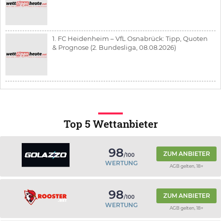
1. FC Heidenheim – VfL Osnabrück: Tipp, Quoten
& Prognose (2. Bundesliga, 08.08.2026)
Top 5 Wettanbieter
98
ZUM ANBIETER
/100
WERTUNG
AGB gelten, 18+
98
ZUM ANBIETER
/100
WERTUNG
AGB gelten, 18+