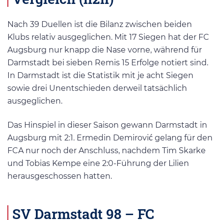
Nach 39 Duellen ist die Bilanz zwischen beiden
Klubs relativ ausgeglichen. Mit 17 Siegen hat der FC
Augsburg nur knapp die Nase vorne, während für
Darmstadt bei sieben Remis 15 Erfolge notiert sind.
In Darmstadt ist die Statistik mit je acht Siegen
sowie drei Unentschieden derweil tatsächlich
ausgeglichen.
Das Hinspiel in dieser Saison gewann Darmstadt in
Augsburg mit 2:1. Ermedin Demirović gelang für den
FCA nur noch der Anschluss, nachdem Tim Skarke
und Tobias Kempe eine 2:0-Führung der Lilien
herausgeschossen hatten.
SV Darmstadt 98 – FC