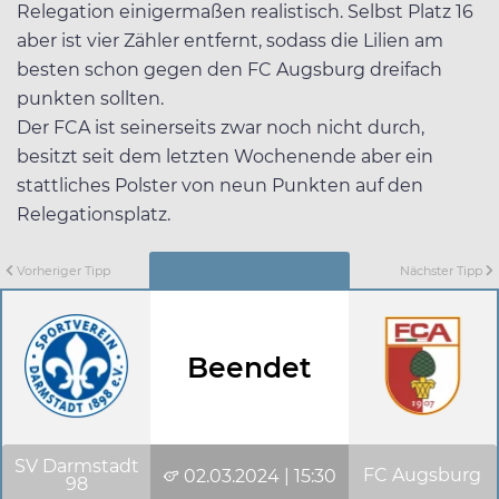
Relegation einigermaßen realistisch. Selbst Platz 16
aber ist vier Zähler entfernt, sodass die Lilien am
besten schon gegen den FC Augsburg dreifach
punkten sollten.
Der FCA ist seinerseits zwar noch nicht durch,
besitzt seit dem letzten Wochenende aber ein
stattliches Polster von neun Punkten auf den
Relegationsplatz.
Vorheriger Tipp
Nächster Tipp
Beendet
SV Darmstadt
FC Augsburg
02.03.2024 | 15:30
98