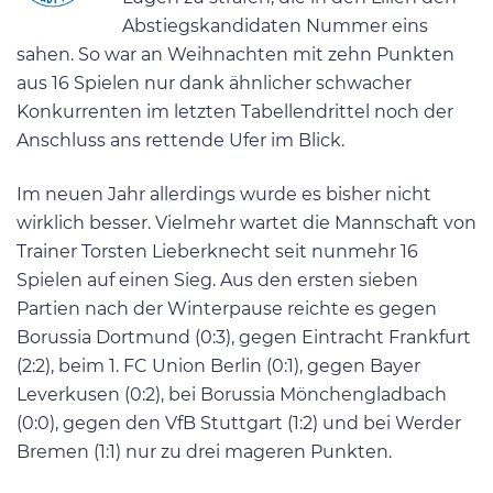
Abstiegskandidaten Nummer eins
sahen. So war an Weihnachten mit zehn Punkten
aus 16 Spielen nur dank ähnlicher schwacher
Konkurrenten im letzten Tabellendrittel noch der
Anschluss ans rettende Ufer im Blick.
Im neuen Jahr allerdings wurde es bisher nicht
wirklich besser. Vielmehr wartet die Mannschaft von
Trainer Torsten Lieberknecht seit nunmehr 16
Spielen auf einen Sieg. Aus den ersten sieben
Partien nach der Winterpause reichte es gegen
Borussia Dortmund (0:3), gegen Eintracht Frankfurt
(2:2), beim 1. FC Union Berlin (0:1), gegen Bayer
Leverkusen (0:2), bei Borussia Mönchengladbach
(0:0), gegen den VfB Stuttgart (1:2) und bei Werder
Bremen (1:1) nur zu drei mageren Punkten.