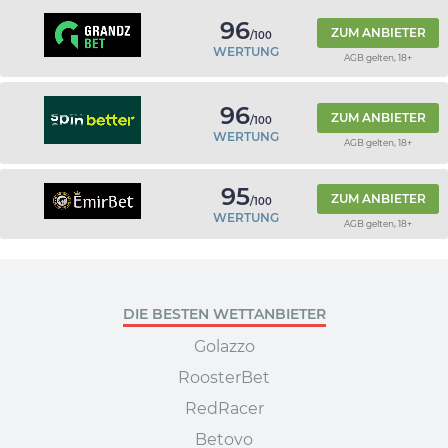
96
ZUM ANBIETER
/100
WERTUNG
AGB gelten, 18+
96
ZUM ANBIETER
/100
WERTUNG
AGB gelten, 18+
95
ZUM ANBIETER
/100
WERTUNG
AGB gelten, 18+
DIE BESTEN WETTANBIETER
Golazzo
RoosterBet
RedRacer
Betovo