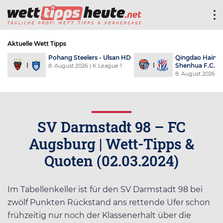
Aktuelle Wett Tipps
Pohang Steelers - Ulsan HD
Qingdao Hainiu 
Shenhua F.C.
8. August 2026
| K League 1
8. August 2026
| 
SV Darmstadt 98 – FC
Augsburg | Wett-Tipps &
Quoten (02.03.2024)
Im Tabellenkeller ist für den SV Darmstadt 98 bei
zwölf Punkten Rückstand ans rettende Ufer schon
frühzeitig nur noch der Klassenerhalt über die