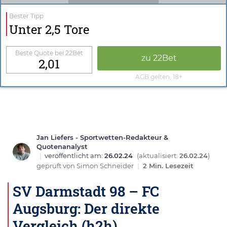
Bester Tipp
Unter 2,5 Tore
Beste Quote bei 22Bet
zu 22Bet
2,01
AGB gelten, 18+
Jan Liefers - Sportwetten-Redakteur &
Quotenanalyst
|
veröffentlicht am:
26.02.24
(aktualisiert:
26.02.24
)
geprüft von
Simon Schneider
|
2 Min. Lesezeit
SV Darmstadt 98 – FC
Augsburg: Der direkte
Vergleich (h2h)