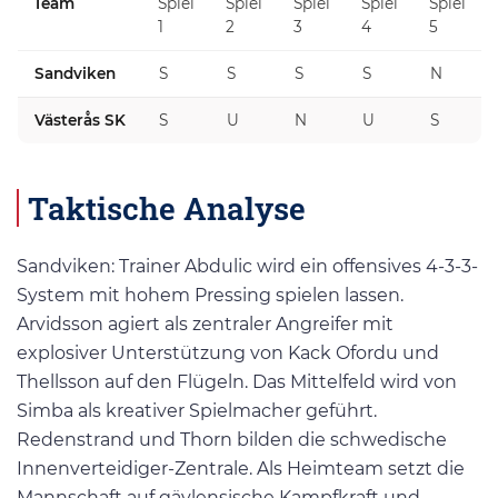
Team
Spiel
Spiel
Spiel
Spiel
Spiel
1
2
3
4
5
Sandviken
S
S
S
S
N
Västerås SK
S
U
N
U
S
Taktische Analyse
Sandviken: Trainer Abdulic wird ein offensives 4-3-3-
System mit hohem Pressing spielen lassen.
Arvidsson agiert als zentraler Angreifer mit
explosiver Unterstützung von Kack Ofordu und
Thellsson auf den Flügeln. Das Mittelfeld wird von
Simba als kreativer Spielmacher geführt.
Redenstrand und Thorn bilden die schwedische
Innenverteidiger-Zentrale. Als Heimteam setzt die
Mannschaft auf gävlensische Kampfkraft und