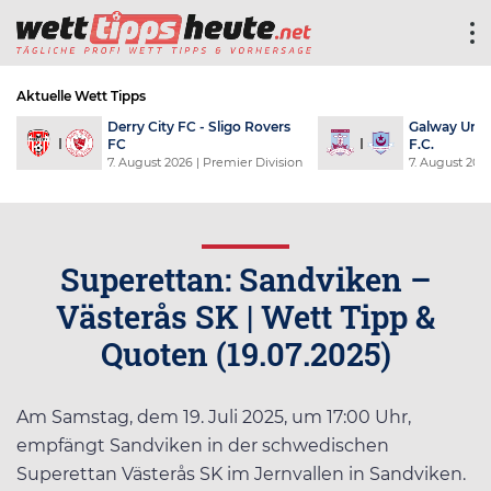
Aktuelle Wett Tipps
Shamrock Rovers FC - Dundalk
Universi
FC
Cobresa
7. August 2026
| Premier Division
8. Augus
Superettan: Sandviken –
Västerås SK | Wett Tipp &
Quoten (19.07.2025)
Am Samstag, dem 19. Juli 2025, um 17:00 Uhr,
empfängt Sandviken in der schwedischen
Superettan Västerås SK im Jernvallen in Sandviken.