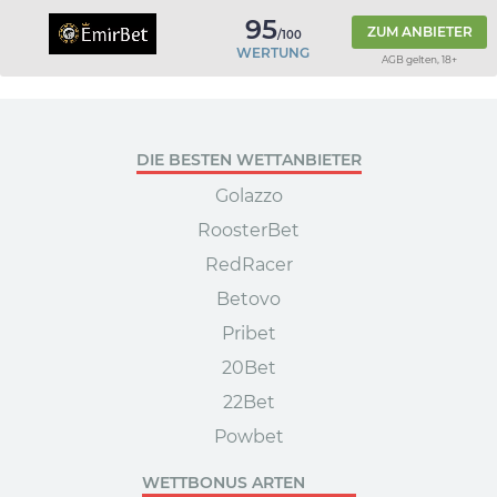
95
ZUM ANBIETER
/100
WERTUNG
AGB gelten, 18+
DIE BESTEN WETTANBIETER
Golazzo
RoosterBet
RedRacer
Betovo
Pribet
20Bet
22Bet
Powbet
WETTBONUS ARTEN