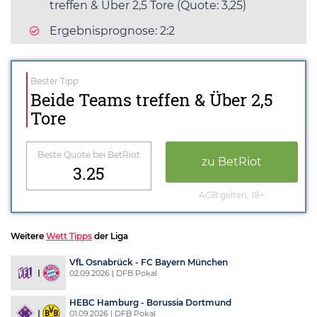
treffen & Über 2,5 Tore (Quote: 3,25)
Ergebnisprognose: 2:2
Bester Tipp
Beide Teams treffen & Über 2,5
Tore
Beste Quote bei BetRiot
zu BetRiot
3.25
AGB gelten, 18+
Weitere
Wett Tipps
der Liga
VfL Osnabrück - FC Bayern München
02.09.2026 | DFB Pokal
HEBC Hamburg - Borussia Dortmund
01.09.2026 | DFB Pokal