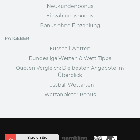
Neukundenbonus
Einzahlungsbonus
Bonus ohne Einzahlung
RATGEBER
Fussball Wetten
Bundesliga Wetten & Wett Tipps
Quoten Vergleich: Die besten Angebote im
Überblick
Fussball Wettarten
Wettanbieter Bonus
Spielen Sie
18+