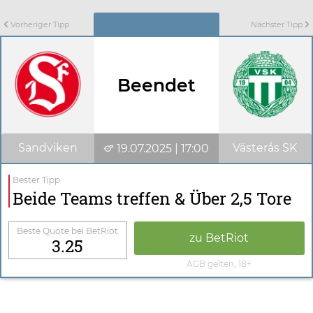
Vorheriger Tipp
Nächster Tipp
Beendet
Sandviken
Västerås SK
19.07.2025 | 17:00
Bester Tipp
Beide Teams treffen & Über 2,5 Tore
Beste Quote bei BetRiot
zu BetRiot
3.25
AGB gelten, 18+