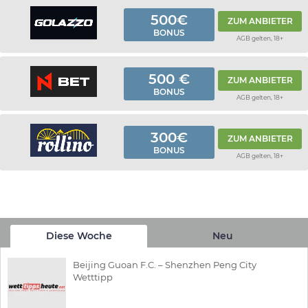
500€
ZUM ANBIETER
BONUS
AGB gelten, 18+
500 €
ZUM ANBIETER
BONUS
AGB gelten, 18+
300€
ZUM ANBIETER
BONUS
AGB gelten, 18+
Diese Woche
Neu
Beijing Guoan F.C. – Shenzhen Peng City
Wetttipp