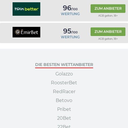
96
ZUM ANBIETER
/100
WERTUNG
AGB gelten, 18+
95
ZUM ANBIETER
/100
WERTUNG
AGB gelten, 18+
DIE BESTEN WETTANBIETER
Golazzo
RoosterBet
RedRacer
Betovo
Pribet
20Bet
22Bet