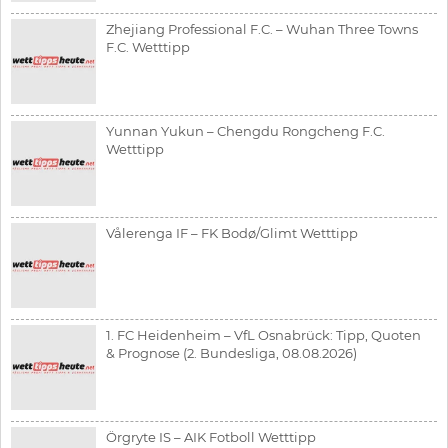
Zhejiang Professional F.C. – Wuhan Three Towns
F.C. Wetttipp
Yunnan Yukun – Chengdu Rongcheng F.C.
Wetttipp
Vålerenga IF – FK Bodø/Glimt Wetttipp
1. FC Heidenheim – VfL Osnabrück: Tipp, Quoten
& Prognose (2. Bundesliga, 08.08.2026)
Örgryte IS – AIK Fotboll Wetttipp