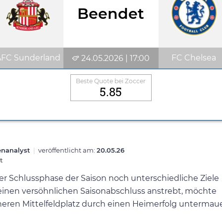
Beendet
AFC Sunderland
FC Chelsea
24.05.2026 | 17:00
Beste Quote bei Zoccer
5.85
enanalyst
|
veröffentlicht am:
20.05.26
t
 der Schlussphase der Saison noch unterschiedliche Ziele
einen versöhnlichen Saisonabschluss anstrebt, möchte
heren Mittelfeldplatz durch einen Heimerfolg untermaue