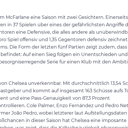
um McFarlane eine Saison mit zwei Gesichtern. Einerseits
n in 37 Spielen über eines der gefährlichsten Angriffe d
toren eine Defensive, die alles andere als unüberwindbar
pro Spiel offensiv und 1,35 Gegentoren defensiv zeichnet
eams. Die Form der letzten fünf Partien zeigt zudem, dass
befindet: Auf einen Sieg folgen ein Unentschieden und
e besorgniserregende Serie für einen Klub mit den Ambit
 von Chelsea unverkennbar. Mit durchschnittlich 13,54 
er Gastgeber und kommt auf insgesamt 163 Schüsse aufs To
ozent und eine Pass-Genauigkeit von 87,3 Prozent
ontrollieren. Cole Palmer, Enzo Fernández und Pedro Ne
rmer João Pedro, wobei letzterer laut Aufstellungsdaten 
Großchancen in dieser Saison hat Chelsea eine imposante
eben, was zeigt, dass die Kaltschnäuzigkeit phasenweise