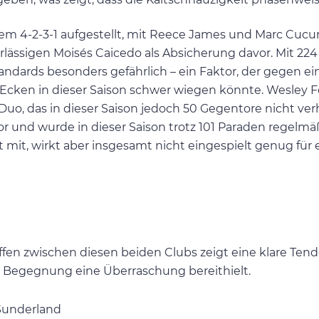
em 4-2-3-1 aufgestellt, mit Reece James und Marc Cucure
lässigen Moisés Caicedo als Absicherung davor. Mit 224
Standards besonders gefährlich – ein Faktor, der gegen ei
Ecken in dieser Saison schwer wiegen könnte. Wesley F
-Duo, das in dieser Saison jedoch 50 Gegentore nicht ve
r und wurde in dieser Saison trotz 101 Paraden regelmä
ät mit, wirkt aber insgesamt nicht eingespielt genug für 
effen zwischen diesen beiden Clubs zeigt eine klare Ten
 Begegnung eine Überraschung bereithielt.
 Sunderland