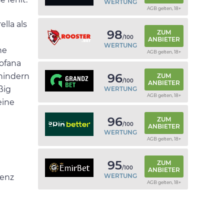
WERTUNG
AGB gelten, 18+
lla als
98
ZUM
/100
ANBIETER
WERTUNG
ne
AGB gelten, 18+
ofana
96
rhindern
ZUM
/100
ANBIETER
ßig
WERTUNG
AGB gelten, 18+
eine
96
ZUM
/100
ANBIETER
WERTUNG
AGB gelten, 18+
95
ZUM
/100
ANBIETER
WERTUNG
denz
AGB gelten, 18+