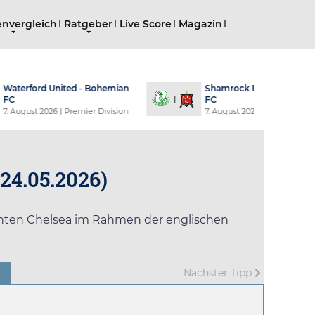
nvergleich
Ratgeber
Live Score
Magazin
rd United - Bohemian
Shamrock Rovers FC - Dundalk
FC
t 2026
| Premier Division
7. August 2026
| Premier Division
24.05.2026)
chten Chelsea im Rahmen der englischen
Nächster Tipp