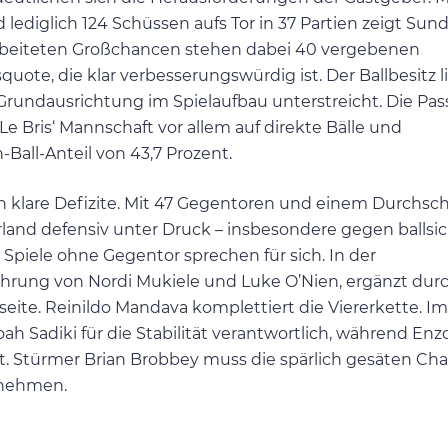
 lediglich 124 Schüssen aufs Tor in 37 Partien zeigt Sun
erarbeiteten Großchancen stehen dabei 40 vergebenen
te, die klar verbesserungswürdig ist. Der Ballbesitz li
Grundausrichtung im Spielaufbau unterstreicht. Die Pas
Le Bris‘ Mannschaft vor allem auf direkte Bälle und
Ball-Anteil von 43,7 Prozent.
ch klare Defizite. Mit 47 Gegentoren und einem Durchsch
rland defensiv unter Druck – insbesondere gegen ballsi
1 Spiele ohne Gegentor sprechen für sich. In der
fahrung von Nordi Mukiele und Luke O’Nien, ergänzt dur
eite. Reinildo Mandava komplettiert die Viererkette. Im
ah Sadiki für die Stabilität verantwortlich, während Enz
ert. Stürmer Brian Brobbey muss die spärlich gesäten Ch
tnehmen.