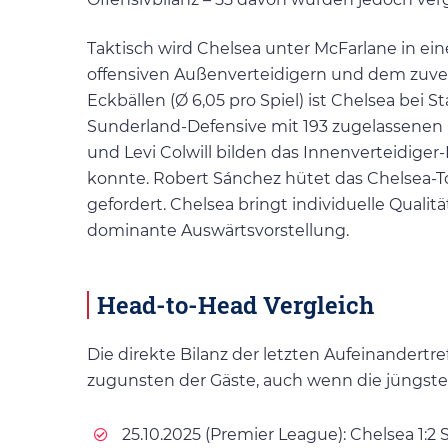
Taktisch wird Chelsea unter McFarlane in ein
offensiven Außenverteidigern und dem zuver
Eckbällen (Ø 6,05 pro Spiel) ist Chelsea bei 
Sunderland-Defensive mit 193 zugelassenen 
und Levi Colwill bilden das Innenverteidiger
konnte. Robert Sánchez hütet das Chelsea-To
gefordert. Chelsea bringt individuelle Qualit
dominante Auswärtsvorstellung.
Head-to-Head Vergleich
Die direkte Bilanz der letzten Aufeinandertr
zugunsten der Gäste, auch wenn die jüngste
25.10.2025 (Premier League): Chelsea 1:2