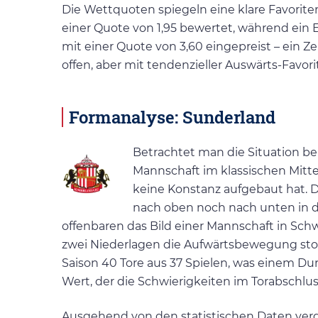
Die Wettquoten spiegeln eine klare Favoriten
einer Quote von 1,95 bewertet, während ein Er
mit einer Quote von 3,60 eingepreist – ein Z
offen, aber mit tendenzieller Auswärts-Favori
Formanalyse: Sunderland
Betrachtet man die Situation bei
Mannschaft im klassischen Mitt
keine Konstanz aufgebaut hat. D
nach oben noch nach unten in di
offenbaren das Bild einer Mannschaft in Sc
zwei Niederlagen die Aufwärtsbewegung stopp
Saison 40 Tore aus 37 Spielen, was einem Durc
Wert, der die Schwierigkeiten im Torabschlu
Ausgehend von den statistischen Daten verd