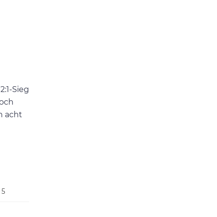
:1-Sieg
doch
n acht
 5