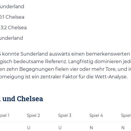
 Sunderland
0:1 Chelsea
 3:2 Chelsea
Sunderland
 konnte Sunderland auswärts einen bemerkenswerten 2
ogisch bedeutsame Referenz. Langfristig dominieren je
etzten zehn Begegnungen fielen vier oder mehr Tore, und i
rneigung ist ein zentraler Faktor für die Wett-Analyse.
d und Chelsea
piel 1
Spiel 2
Spiel 3
Spiel 4
Spiel
U
U
N
N