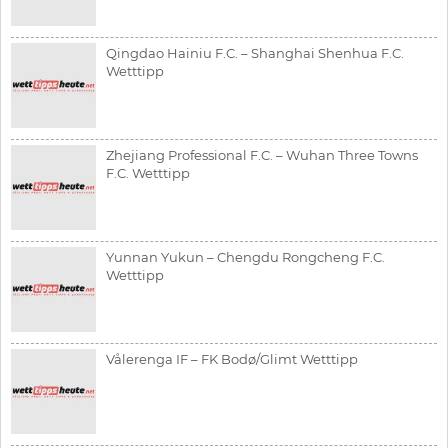
Qingdao Hainiu F.C. – Shanghai Shenhua F.C.
Wetttipp
Zhejiang Professional F.C. – Wuhan Three Towns
F.C. Wetttipp
Yunnan Yukun – Chengdu Rongcheng F.C.
Wetttipp
Vålerenga IF – FK Bodø/Glimt Wetttipp