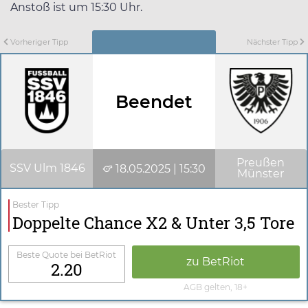
Anstoß ist um 15:30 Uhr.
Vorheriger Tipp
Nächster Tipp
Beendet
Preußen
SSV Ulm 1846
18.05.2025 | 15:30
Münster
Bester Tipp
Doppelte Chance X2 & Unter 3,5 Tore
Beste Quote bei BetRiot
zu BetRiot
2.20
AGB gelten, 18+