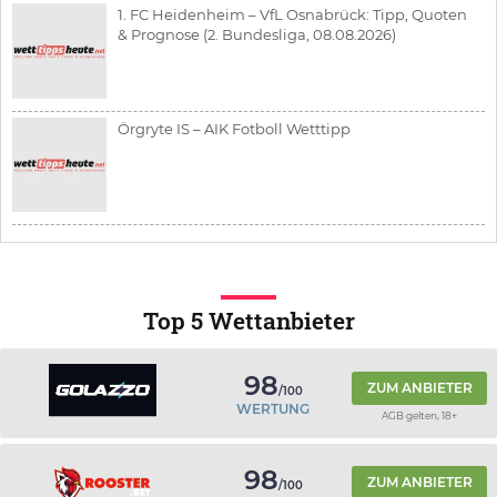
1. FC Heidenheim – VfL Osnabrück: Tipp, Quoten
& Prognose (2. Bundesliga, 08.08.2026)
Örgryte IS – AIK Fotboll Wetttipp
Top 5 Wettanbieter
98
ZUM ANBIETER
/100
WERTUNG
AGB gelten, 18+
98
ZUM ANBIETER
/100