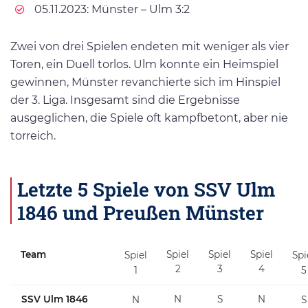
05.11.2023: Münster – Ulm 3:2
Zwei von drei Spielen endeten mit weniger als vier
Toren, ein Duell torlos. Ulm konnte ein Heimspiel
gewinnen, Münster revanchierte sich im Hinspiel
der 3. Liga. Insgesamt sind die Ergebnisse
ausgeglichen, die Spiele oft kampfbetont, aber nie
torreich.
Letzte 5 Spiele von SSV Ulm
1846 und Preußen Münster
Team
Spiel
Spiel
Spiel
Spiel
Spi
2
3
4
1
5
SSV Ulm 1846
N
S
N
N
S