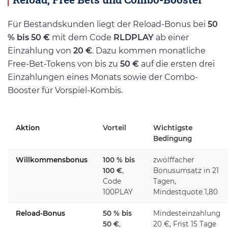
Für Bestandskunden liegt der Reload-Bonus bei
50
% bis 50 €
mit dem Code
RLDPLAY
ab einer
Einzahlung von
20 €
. Dazu kommen monatliche
Free-Bet-Tokens von bis zu
50 €
auf die ersten drei
Einzahlungen eines Monats sowie der Combo-
Booster für Vorspiel-Kombis.
Aktion
Vorteil
Wichtigste
Bedingung
Willkommensbonus
100 % bis
zwölffacher
100 €
,
Bonusumsatz in 21
Code
Tagen,
100PLAY
Mindestquote 1,80
Reload-Bonus
50 % bis
Mindesteinzahlung
50 €
,
20 €, Frist 15 Tage