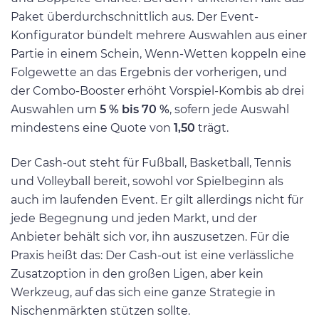
Paket überdurchschnittlich aus. Der Event-
Konfigurator bündelt mehrere Auswahlen aus einer
Partie in einem Schein, Wenn-Wetten koppeln eine
Folgewette an das Ergebnis der vorherigen, und
der Combo-Booster erhöht Vorspiel-Kombis ab drei
Auswahlen um
5 % bis 70 %
, sofern jede Auswahl
mindestens eine Quote von
1,50
trägt.
Der Cash-out steht für Fußball, Basketball, Tennis
und Volleyball bereit, sowohl vor Spielbeginn als
auch im laufenden Event. Er gilt allerdings nicht für
jede Begegnung und jeden Markt, und der
Anbieter behält sich vor, ihn auszusetzen. Für die
Praxis heißt das: Der Cash-out ist eine verlässliche
Zusatzoption in den großen Ligen, aber kein
Werkzeug, auf das sich eine ganze Strategie in
Nischenmärkten stützen sollte.