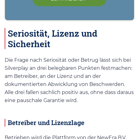
Seriosität, Lizenz und
Sicherheit
Die Frage nach Seriosität oder Betrug lässt sich bei
Silverplay an drei belegbaren Punkten festmachen:
am Betreiber, an der Lizenz und an der
dokumentierten Abwicklung von Beschwerden.
Alle drei fallen sachlich positiv aus, ohne dass daraus
eine pauschale Garantie wird.
Betreiber und Lizenzlage
Betrieben wird die Plattform von der NewEra B.V.