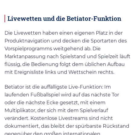
Livewetten und die Betiator-Funktion
Die Livewetten haben einen eigenen Platz in der
Produktnavigation und decken die Sportarten des
Vorspielprogramms weitgehend ab. Die
Marktanpassung nach Spielstand und Spielzeit läuft
flüssig, die Bedienung folgt dem üblichen Aufbau
mit Ereignisliste links und Wettschein rechts.
Betiator ist die auffälligste Live-Funktion: Im
laufenden Fußballspiel wird auf das nächste Tor
oder die nächste Ecke gesetzt, mit einem
Multiplikator, der sich mit dem Spielverlauf
verändert. Kostenlose Livestreams sind nicht
dokumentiert, das bleibt der spürbarste Rückstand
gegenüber den großen internationalen