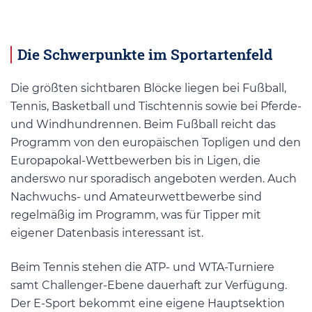
Die Schwerpunkte im Sportartenfeld
Die größten sichtbaren Blöcke liegen bei Fußball,
Tennis, Basketball und Tischtennis sowie bei Pferde-
und Windhundrennen. Beim Fußball reicht das
Programm von den europäischen Topligen und den
Europapokal-Wettbewerben bis in Ligen, die
anderswo nur sporadisch angeboten werden. Auch
Nachwuchs- und Amateurwettbewerbe sind
regelmäßig im Programm, was für Tipper mit
eigener Datenbasis interessant ist.
Beim Tennis stehen die ATP- und WTA-Turniere
samt Challenger-Ebene dauerhaft zur Verfügung.
Der E-Sport bekommt eine eigene Hauptsektion