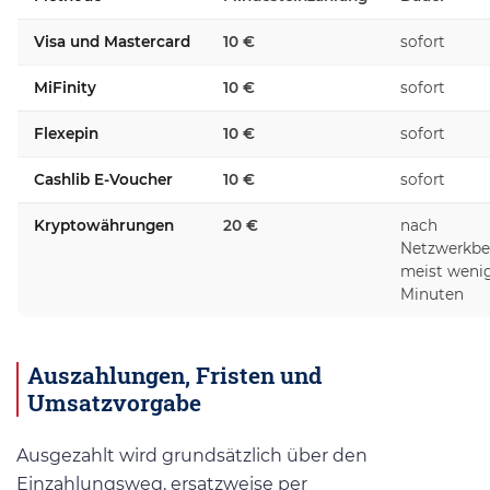
Visa und Mastercard
10 €
sofort
MiFinity
10 €
sofort
Flexepin
10 €
sofort
Cashlib E-Voucher
10 €
sofort
Kryptowährungen
20 €
nach
Netzwerkbe
meist weni
Minuten
Auszahlungen, Fristen und
Umsatzvorgabe
Ausgezahlt wird grundsätzlich über den
Einzahlungsweg, ersatzweise per