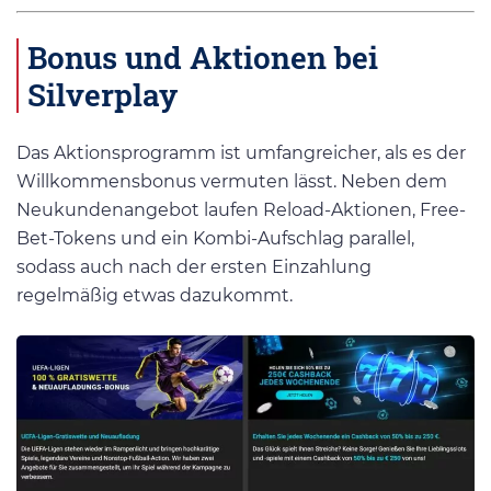
Bonus und Aktionen bei
Silverplay
Das Aktionsprogramm ist umfangreicher, als es der
Willkommensbonus vermuten lässt. Neben dem
Neukundenangebot laufen Reload-Aktionen, Free-
Bet-Tokens und ein Kombi-Aufschlag parallel,
sodass auch nach der ersten Einzahlung
regelmäßig etwas dazukommt.