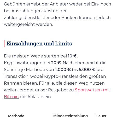
Gebühren erhebt der Anbieter weder bei Ein- noch
bei Auszahlungen; Kosten der
Zahlungsdienstleister oder Banken können jedoch
weitergereicht werden.
Einzahlungen und Limits
Die meisten Wege starten bei
10 €
,
Kryptowährungen bei
20 €
. Nach oben reicht die
Spanne je Methode von
1.000 €
bis
5.000 €
pro
Transaktion, wobei Krypto-Transfers den größten
Rahmen bieten. Für alle, die diesen Weg nutzen
wollen, ordnet unser Ratgeber zu
Sportwetten mit
Bitcoin
die Abläufe ein.
Methode
Mindesteinzahlung
Dauer