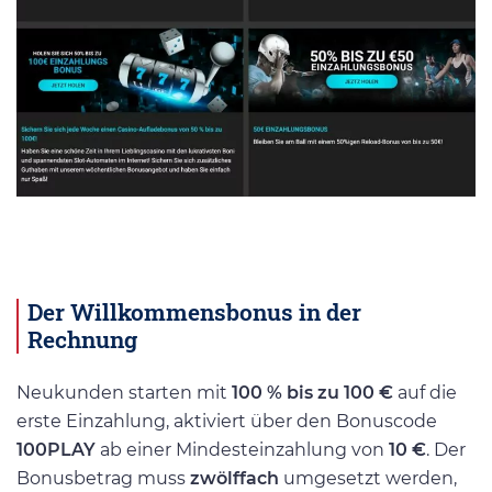
Der Willkommensbonus in der
Rechnung
Neukunden starten mit
100 % bis zu 100 €
auf die
erste Einzahlung, aktiviert über den Bonuscode
100PLAY
ab einer Mindesteinzahlung von
10 €
. Der
Bonusbetrag muss
zwölffach
umgesetzt werden,