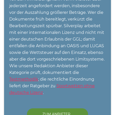
jederzeit angefordert werden, insbesondere
vor der Auszahlung größerer Beträge. Wer die
Dokumente früh bereitlegt, verkürzt die
Bearbeitungszeit spürbar. Silverplay arbeitet
mit einer internationalen Lizenz und nicht mit
einer deutschen Erlaubnis der GGL; damit
entfallen die Anbindung an OASIS und LUGAS
sowie die Wettsteuer auf den Einsatz, ebenso
aber die dort vorgeschriebenen Limitsysteme.
Wie unsere Redaktion Anbieter dieser
Kategorie prüft, dokumentiert die
Testmethodik
; die rechtliche Einordnung
liefert der Ratgeber zu
Sportwetten ohne
deutsche Lizenz
.
ZUM ANBIETER