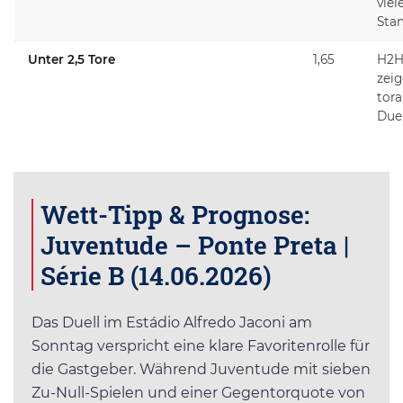
viel
Sta
Unter 2,5 Tore
1,65
H2H
zei
tor
Due
Wett-Tipp & Prognose:
Juventude – Ponte Preta |
Série B (14.06.2026)
Das Duell im Estádio Alfredo Jaconi am
Sonntag verspricht eine klare Favoritenrolle für
die Gastgeber. Während Juventude mit sieben
Zu-Null-Spielen und einer Gegentorquote von