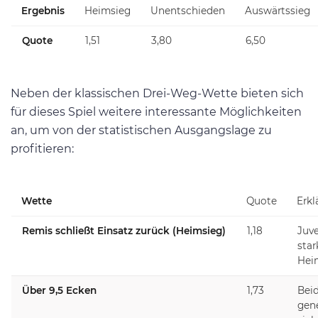
Ergebnis
Heimsieg
Unentschieden
Auswärtssieg
Quote
1,51
3,80
6,50
Neben der klassischen Drei-Weg-Wette bieten sich
für dieses Spiel weitere interessante Möglichkeiten
an, um von der statistischen Ausgangslage zu
profitieren:
Wette
Quote
Erkl
Remis schließt Einsatz zurück (Heimsieg)
1,18
Juv
star
Hei
Über 9,5 Ecken
1,73
Bei
gen