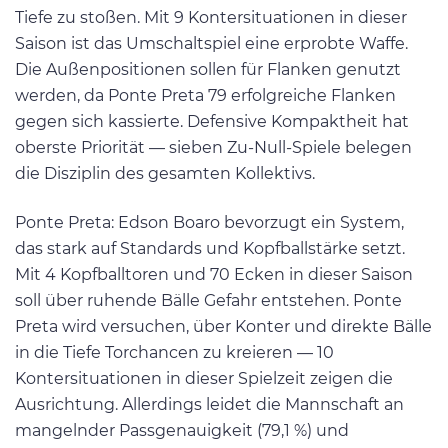
Tiefe zu stoßen. Mit 9 Kontersituationen in dieser
Saison ist das Umschaltspiel eine erprobte Waffe.
Die Außenpositionen sollen für Flanken genutzt
werden, da Ponte Preta 79 erfolgreiche Flanken
gegen sich kassierte. Defensive Kompaktheit hat
oberste Priorität — sieben Zu-Null-Spiele belegen
die Disziplin des gesamten Kollektivs.
Ponte Preta: Edson Boaro bevorzugt ein System,
das stark auf Standards und Kopfballstärke setzt.
Mit 4 Kopfballtoren und 70 Ecken in dieser Saison
soll über ruhende Bälle Gefahr entstehen. Ponte
Preta wird versuchen, über Konter und direkte Bälle
in die Tiefe Torchancen zu kreieren — 10
Kontersituationen in dieser Spielzeit zeigen die
Ausrichtung. Allerdings leidet die Mannschaft an
mangelnder Passgenauigkeit (79,1 %) und