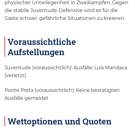
physischer Unterlegenheit in Zweikämpfen. Gegen
die stabile Juventude-Defensive wird es für die
Gäste schwer, gefährliche Situationen zu kreieren.
Voraussichtliche
Aufstellungen
Juventude (voraussichtlich): Ausfälle: Luis Mandaca
(verletzt)
Ponte Preta (voraussichtlich): Keine bestätigten
Ausfälle gemeldet
Wettoptionen und Quoten