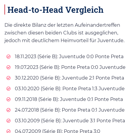
Head-to-Head Vergleich
Die direkte Bilanz der letzten Aufeinandertreffen
zwischen diesen beiden Clubs ist ausgeglichen,
jedoch mit deutlichem Heimvorteil für Juventude.
18.11.2023 (Série B): Juventude 0:0 Ponte Preta
19.07.2023 (Série B): Ponte Preta 0:0 Juventude
30.12.2020 (Série B): Juventude 2:1 Ponte Preta
03.10.2020 (Série B): Ponte Preta 1:3 Juventude
09.11.2018 (Série B): Juventude 0:1 Ponte Preta
24.07.2018 (Série B): Ponte Preta 0:1 Juventude
03.10.2009 (Série B): Juventude 3:1 Ponte Preta
04.07.2009 (Série B): Ponte Preta 3:0