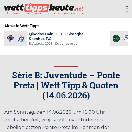
Aktuelle Wett Tipps
l F.C. - Wuhan Three
Yunnan Yukun - Chengdu 
F.C.
League
8. August 2026
| Super League
Série B: Juventude – Ponte
Preta | Wett Tipp & Quoten
(14.06.2026)
Am Sonntag, den 14.06.2026, um 16:00 Uhr
deutscher Zeit, empfängt Juventude den
Tabellenletzten Ponte Preta im Rahmen der