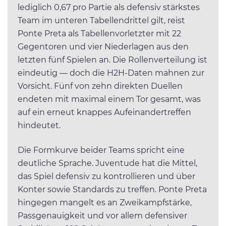
lediglich 0,67 pro Partie als defensiv stärkstes
Team im unteren Tabellendrittel gilt, reist
Ponte Preta als Tabellenvorletzter mit 22
Gegentoren und vier Niederlagen aus den
letzten fünf Spielen an. Die Rollenverteilung ist
eindeutig — doch die H2H-Daten mahnen zur
Vorsicht. Fünf von zehn direkten Duellen
endeten mit maximal einem Tor gesamt, was
auf ein erneut knappes Aufeinandertreffen
hindeutet.
Die Formkurve beider Teams spricht eine
deutliche Sprache. Juventude hat die Mittel,
das Spiel defensiv zu kontrollieren und über
Konter sowie Standards zu treffen. Ponte Preta
hingegen mangelt es an Zweikampfstärke,
Passgenauigkeit und vor allem defensiver