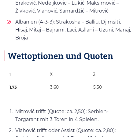
Eraković, Nedeljkovic – Lukić, Maksimović –
Živković, Vlahović, Samardžić – Mitrović
Albanien (4-3-3): Strakosha – Balliu, Djimsiti,
Hisaj, Mitaj – Bajrami, Laci, Asllani – Uzuni, Manaj,
Broja
Wettoptionen und Quoten
1
X
2
1,73
3,60
5,50
Mitrović trifft (Quote: ca. 2,50): Serbien-
Torgarant mit 3 Toren in 4 Spielen.
Vlahović trifft oder Assist (Quote: ca. 2,80):