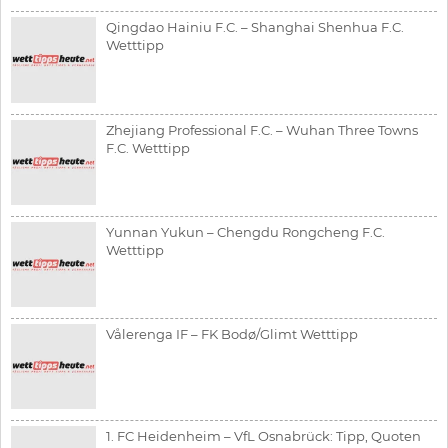
Qingdao Hainiu F.C. – Shanghai Shenhua F.C.
Wetttipp
Zhejiang Professional F.C. – Wuhan Three Towns
F.C. Wetttipp
Yunnan Yukun – Chengdu Rongcheng F.C.
Wetttipp
Vålerenga IF – FK Bodø/Glimt Wetttipp
1. FC Heidenheim – VfL Osnabrück: Tipp, Quoten