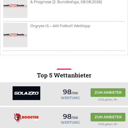
& Prognose (2. Bundesliga, 08.08.2026)
Örgryte IS – AIK Fotboll Wetttipp
Top 5 Wettanbieter
98
ZUM ANBIETER
/100
WERTUNG
AGB gelten, 18+
98
ZUM ANBIETER
/100
WERTUNG
AGB gelten, 18+