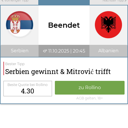
Vorheriger Tipp
Nächster Tipp
Beendet
Serbien
Albanien
11.10.2025 | 20:45
Bester Tipp
Serbien gewinnt & Mitrović trifft
Beste Quote bei Rollino
zu Rollino
4.30
AGB gelten, 18+