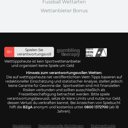
Fussball Wettarten
Wettanbieter Bonus
Spielen Sie
18+
verantwortungsvoll
Wetttippsheute ist kein Sportwettenanbieter
und organisiert keine Spiele um Geld
Hinweis zum verantwortungsvollen Wetten:
Die auf wetttippsheute.net veröffentlichten Wett-Tipps basieren auf
redaktioneller Einschätzung und statistischer Analyse, stellen jedoch
keine Garantie für Gewinne dar. Sportwetten sind mit finanziellen
Risiken verbunden und sollten ausschließlich als
Freizeitbeschäftigung betrachtet werden. Bitte spiele
verantwortungsbewusst, setze dir klare Limits und nutze nur Geld,
dessen Verlust du verkraften kannst. Bei Anzeichen von Spielsucht
hilft die
BZgA
anonym und kostenlos unter
0800 1372700
(ab 18
Jahren).
Redaktion
Redaktionelle Richtlinien
Testmethodik