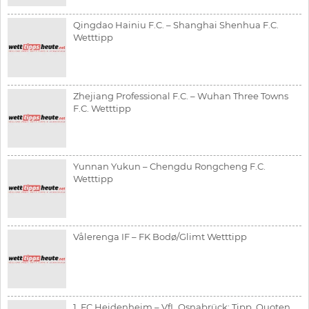
Qingdao Hainiu F.C. – Shanghai Shenhua F.C.
Wetttipp
Zhejiang Professional F.C. – Wuhan Three Towns
F.C. Wetttipp
Yunnan Yukun – Chengdu Rongcheng F.C.
Wetttipp
Vålerenga IF – FK Bodø/Glimt Wetttipp
1. FC Heidenheim – VfL Osnabrück: Tipp, Quoten