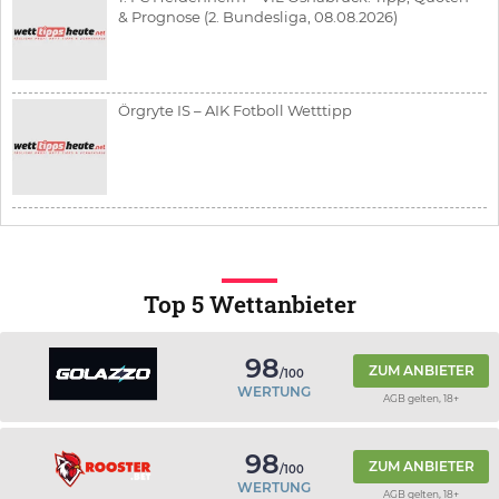
& Prognose (2. Bundesliga, 08.08.2026)
Örgryte IS – AIK Fotboll Wetttipp
Top 5 Wettanbieter
98
ZUM ANBIETER
/100
WERTUNG
AGB gelten, 18+
98
ZUM ANBIETER
/100
WERTUNG
AGB gelten, 18+