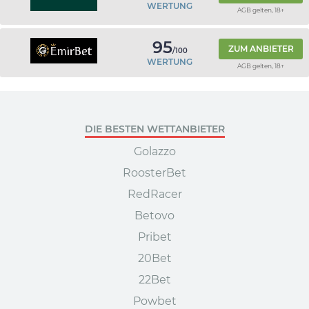
WERTUNG
AGB gelten, 18+
95
ZUM ANBIETER
/100
WERTUNG
AGB gelten, 18+
DIE BESTEN WETTANBIETER
Golazzo
RoosterBet
RedRacer
Betovo
Pribet
20Bet
22Bet
Powbet