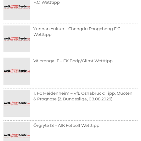
F.C. Wetttipp
Yunnan Yukun – Chengdu Rongcheng F.C.
Wetttipp
Vålerenga IF – FK Bodø/Glimt Wetttipp
1. FC Heidenheim – VfL Osnabrück: Tipp, Quoten
& Prognose (2. Bundesliga, 08.08.2026)
Örgryte IS – AIK Fotboll Wetttipp