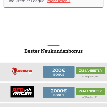
und Premier League.
mehr lesen »
Bester Neukundenbonus
200€
ZUM ANBIETER
BONUS
AGB gelten, 18+
2000€
ZUM ANBIETER
BONUS
AGB gelten, 18+