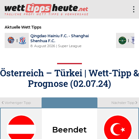
Aktuelle Wett Tipps
HD
Qingdao Hainiu F.C. - Shanghai
Shenhua F.C.
8. August 2026
| Super League
Österreich – Türkei | Wett-Tipp &
Prognose (02.07.24)
Vorheriger Tipp
Nächster Tipp
Beendet