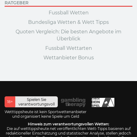
RATGEBER
Fussball Wetten
Bundesliga Wetten & Wett Tipps
Quoten Vergleich: Die besten Angebote im
Überblick
Fussball Wettarten
Wettanbieter Bonus
Spielen Sie
18+
verantwortungsvoll
Wetttippsheute ist kein Sportwettenanbieter
und organisiert keine Spiele um Geld
Hinweis zum verantwortungsvollen Wetten:
Die auf wetttippsheute.net veröffentlichten Wett-Tipps basieren auf
redaktioneller Einschätzung und statistischer Analyse, stellen jedoch