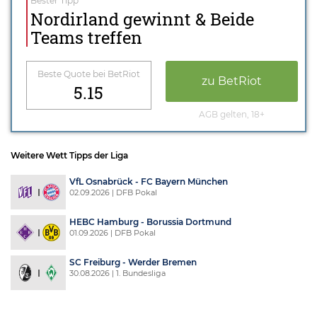
Bester Tipp
Nordirland gewinnt & Beide
Teams treffen
Beste Quote bei BetRiot
zu BetRiot
5.15
AGB gelten, 18+
Weitere Wett Tipps der Liga
VfL Osnabrück - FC Bayern München
02.09.2026 | DFB Pokal
HEBC Hamburg - Borussia Dortmund
01.09.2026 | DFB Pokal
SC Freiburg - Werder Bremen
30.08.2026 | 1. Bundesliga