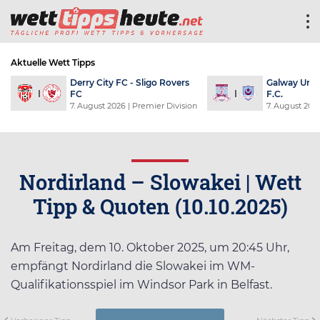
Aktuelle Wett Tipps
Shamrock Rovers FC - Dundalk
Universi
FC
Cobresa
7. August 2026
| Premier Division
8. Augus
Nordirland – Slowakei | Wett
Tipp & Quoten (10.10.2025)
Am Freitag, dem 10. Oktober 2025, um 20:45 Uhr,
empfängt Nordirland die Slowakei im WM-
Qualifikationsspiel im Windsor Park in Belfast.