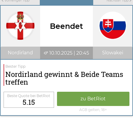
Vorheriger Tipp
Nächster Tipp
Beendet
Nordirland
Slowakei
10.10.2025 | 20:45
Bester Tipp
Nordirland gewinnt & Beide Teams
treffen
Beste Quote bei BetRiot
zu BetRiot
5.15
AGB gelten, 18+