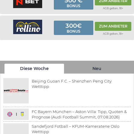
500 €
ZUM ANBIETER
BONUS
AGB gelten, 18+
300€
ZUM ANBIETER
BONUS
AGB gelten, 18+
Diese Woche
Neu
Beijing Guoan F.C. – Shenzhen Peng City
Wetttipp
FC Bayern München – Aston Villa: Tipp, Quoten &
Prognose (Audi Football Summit, 07.08.2026)
Sandefjord Fotball – KFUM-Kameratene Oslo
Wetttipp