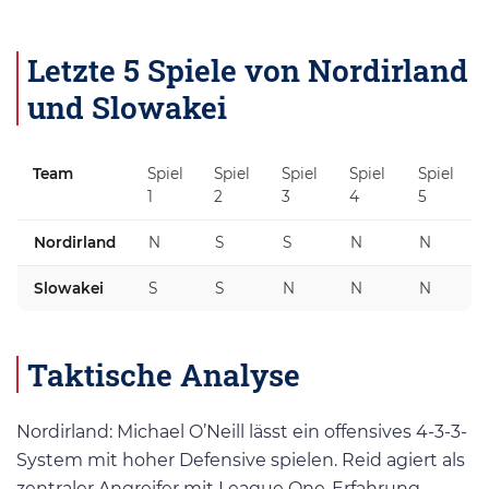
Letzte 5 Spiele von Nordirland
und Slowakei
Team
Spiel
Spiel
Spiel
Spiel
Spiel
1
2
3
4
5
Nordirland
N
S
S
N
N
Slowakei
S
S
N
N
N
Taktische Analyse
Nordirland: Michael O’Neill lässt ein offensives 4-3-3-
System mit hoher Defensive spielen. Reid agiert als
zentraler Angreifer mit League One-Erfahrung,