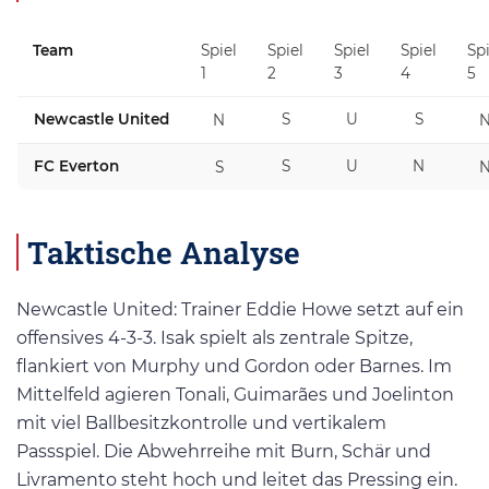
Team
Spiel
Spiel
Spiel
Spiel
Spi
1
2
3
4
5
Newcastle United
S
U
S
N
FC Everton
S
U
N
S
Taktische Analyse
Newcastle United: Trainer Eddie Howe setzt auf ein
offensives 4-3-3. Isak spielt als zentrale Spitze,
flankiert von Murphy und Gordon oder Barnes. Im
Mittelfeld agieren Tonali, Guimarães und Joelinton
mit viel Ballbesitzkontrolle und vertikalem
Passspiel. Die Abwehrreihe mit Burn, Schär und
Livramento steht hoch und leitet das Pressing ein.