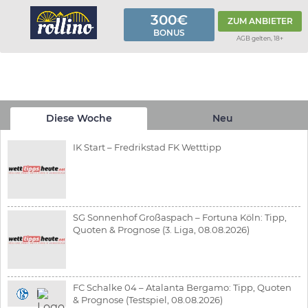
300€
ZUM ANBIETER
BONUS
AGB gelten, 18+
Diese Woche
Neu
IK Start – Fredrikstad FK Wetttipp
SG Sonnenhof Großaspach – Fortuna Köln: Tipp,
Quoten & Prognose (3. Liga, 08.08.2026)
FC Schalke 04 – Atalanta Bergamo: Tipp, Quoten
& Prognose (Testspiel, 08.08.2026)