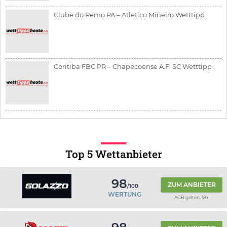
Clube do Remo PA – Atletico Mineiro Wetttipp
Coritiba FBC PR – Chapecoense A.F. SC Wetttipp
Top 5 Wettanbieter
98
ZUM ANBIETER
/100
WERTUNG
AGB gelten, 18+