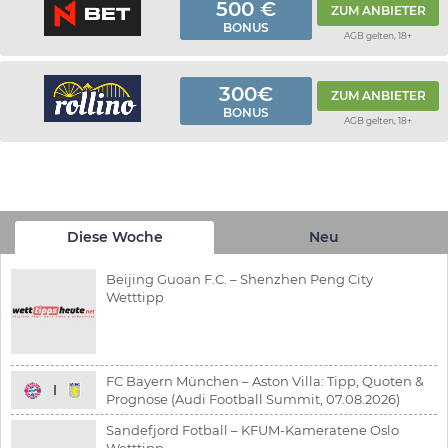
500 €
ZUM ANBIETER
BONUS
AGB gelten, 18+
300€
ZUM ANBIETER
BONUS
AGB gelten, 18+
Diese Woche
Neu
Beijing Guoan F.C. – Shenzhen Peng City
Wetttipp
FC Bayern München – Aston Villa: Tipp, Quoten &
Prognose (Audi Football Summit, 07.08.2026)
Sandefjord Fotball – KFUM-Kameratene Oslo