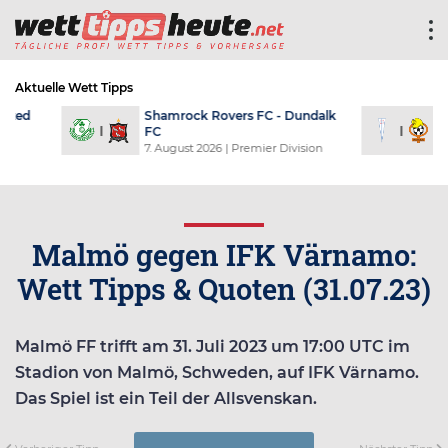
Aktuelle Wett Tipps
Shamrock Rovers FC - Dundalk
Universi
FC
Cobresa
7. August 2026
| Premier Division
8. Augus
Malmö gegen IFK Värnamo:
Wett Tipps & Quoten (31.07.23)
Malmö FF trifft am 31. Juli 2023 um 17:00 UTC im
Stadion von Malmö, Schweden, auf IFK Värnamo.
Das Spiel ist ein Teil der Allsvenskan.