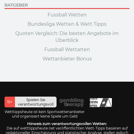
RATGEBER
Fussball Wetten
Bundesliga Wetten & Wett Tipps
Quoten Vergleich: Die besten Angebote im
Überblick
Fussball Wettarten
Wettanbieter Bonus
Spielen Sie
18+
verantwortungsvoll
Wetttippsheute ist kein Sportwettenanbieter
und organisiert keine Spiele um Geld
Hinweis zum verantwortungsvollen Wetten:
Die auf wetttippsheute.net veröffentlichten Wett-Tipps basieren auf
redaktioneller Einschätzung und statistischer Analyse, stellen jedoch