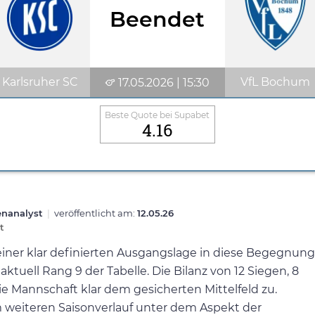
Beendet
Karlsruher SC
VfL Bochum
17.05.2026 | 15:30
Beste Quote bei Supabet
4.16
enanalyst
|
veröffentlicht am:
12.05.26
t
iner klar definierten Ausgangslage in diese Begegnung
ktuell Rang 9 der Tabelle. Die Bilanz von 12 Siegen, 8
 Mannschaft klar dem gesicherten Mittelfeld zu.
m weiteren Saisonverlauf unter dem Aspekt der