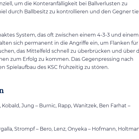
iell, um die Konteranfälligkeit bei Ballverlusten zu
el durch Ballbesitz zu kontrollieren und den Gegner tief
aktes System, das oft zwischen einem 4-3-3 und einem
alten sich permanent in die Angriffe ein, um Flanken für
hen, das Mittelfeld schnell zu überbrücken und über 
onen zum Erfolg zu kommen. Das Gegenpressing nach
en Spielaufbau des KSC frühzeitig zu stören.
n
e, Kobald, Jung – Burnic, Rapp, Wanitzek, Ben Farhat –
orgalla, Strompf – Bero, Lenz, Onyeka – Hofmann, Holtma