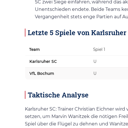
SC zwei Siege einfahren, während das a
Unentschieden endete. Beide Teams kenn
Vergangenheit stets enge Partien auf 
Letzte 5 Spiele von Karlsruhe
Team
Spiel 1
Karlsruher SC
U
VfL Bochum
U
Taktische Analyse
Karlsruher SC: Trainer Christian Eichner wird 
setzen, um Marvin Wanitzek die nötigen Frei
Spiel über die Flügel zu dehnen und Wanitze