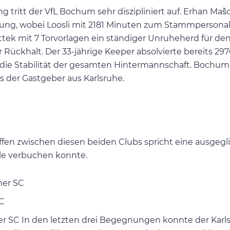
ritt der VfL Bochum sehr diszipliniert auf. Erhan Maš
igung, wobei Loosli mit 2181 Minuten zum Stammpersona
Wittek mit 7 Torvorlagen ein ständiger Unruheherd für de
 Rückhalt. Der 33-jährige Keeper absolvierte bereits 29
die Stabilität der gesamten Hintermannschaft. Bochum
s der Gastgeber aus Karlsruhe.
effen zwischen diesen beiden Clubs spricht eine ausgeg
ile verbuchen konnte.
her SC
SC
uher SC In den letzten drei Begegnungen konnte der Karl