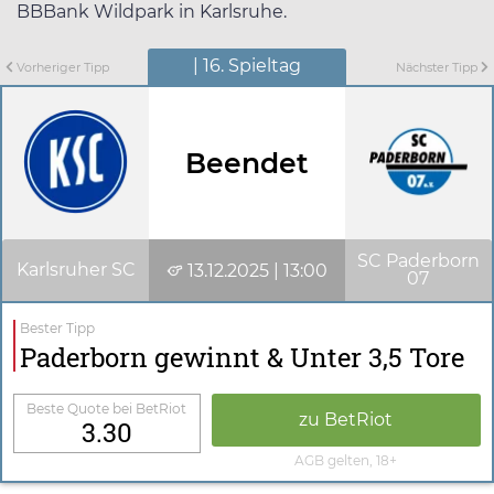
BBBank Wildpark in Karlsruhe.
| 16. Spieltag
Vorheriger Tipp
Nächster Tipp
Beendet
SC Paderborn
Karlsruher SC
13.12.2025 | 13:00
07
Bester Tipp
Paderborn gewinnt & Unter 3,5 Tore
Beste Quote bei BetRiot
zu BetRiot
3.30
AGB gelten, 18+