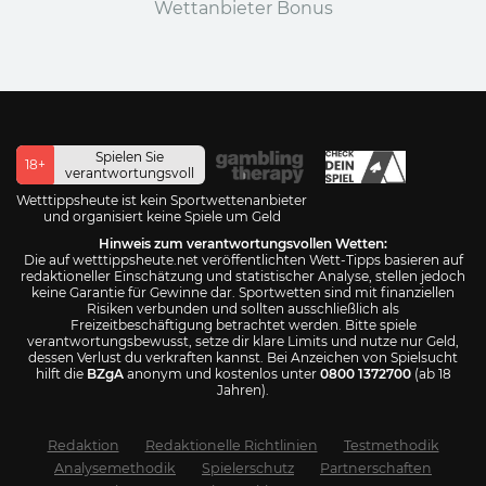
Wettanbieter Bonus
Spielen Sie
18+
verantwortungsvoll
Wetttippsheute ist kein Sportwettenanbieter
und organisiert keine Spiele um Geld
Hinweis zum verantwortungsvollen Wetten:
Die auf wetttippsheute.net veröffentlichten Wett-Tipps basieren auf
redaktioneller Einschätzung und statistischer Analyse, stellen jedoch
keine Garantie für Gewinne dar. Sportwetten sind mit finanziellen
Risiken verbunden und sollten ausschließlich als
Freizeitbeschäftigung betrachtet werden. Bitte spiele
verantwortungsbewusst, setze dir klare Limits und nutze nur Geld,
dessen Verlust du verkraften kannst. Bei Anzeichen von Spielsucht
hilft die
BZgA
anonym und kostenlos unter
0800 1372700
(ab 18
Jahren).
Redaktion
Redaktionelle Richtlinien
Testmethodik
Analysemethodik
Spielerschutz
Partnerschaften