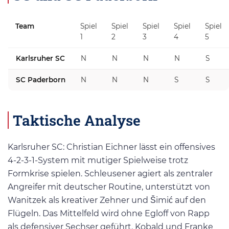
Team
Spiel
Spiel
Spiel
Spiel
Spiel
1
2
3
4
5
Karlsruher SC
N
N
N
N
S
SC Paderborn
N
N
N
S
S
Taktische Analyse
Karlsruher SC: Christian Eichner lässt ein offensives
4-2-3-1-System mit mutiger Spielweise trotz
Formkrise spielen. Schleusener agiert als zentraler
Angreifer mit deutscher Routine, unterstützt von
Wanitzek als kreativer Zehner und Šimić auf den
Flügeln. Das Mittelfeld wird ohne Egloff von Rapp
als defensiver Sechser geführt. Kobald und Franke