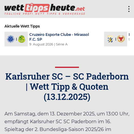
Aktuelle Wett Tipps
r FF
Halmstads BK - GAIS
Ham-Kam - Aal
skan
9. August 2026
| Allsvenskan
9. August 2026
| E
Karlsruher SC – SC Paderborn
| Wett Tipp & Quoten
(13.12.2025)
Am Samstag, dem 13. Dezember 2025, um 13:00 Uhr,
empfängt Karlsruher SC SC Paderborn im 16.
Spieltag der 2. Bundesliga-Saison 2025/26 im