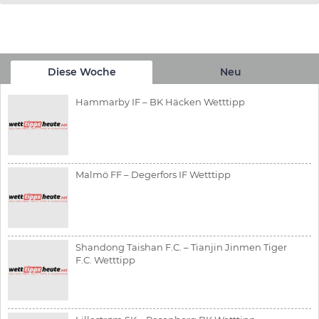
Diese Woche
Neu
Hammarby IF – BK Häcken Wetttipp
Malmö FF – Degerfors IF Wetttipp
Shandong Taishan F.C. – Tianjin Jinmen Tiger
F.C. Wetttipp