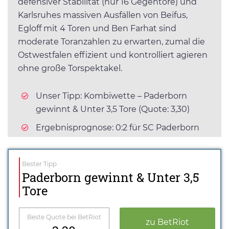
defensiver Stabilität (nur 16 Gegentore) und
Karlsruhes massiven Ausfällen von Beifus,
Egloff mit 4 Toren und Ben Farhat sind
moderate Toranzahlen zu erwarten, zumal die
Ostwestfalen effizient und kontrolliert agieren
ohne große Torspektakel.
Unser Tipp: Kombiwette – Paderborn
gewinnt & Unter 3,5 Tore (Quote: 3,30)
Ergebnisprognose: 0:2 für SC Paderborn
Bester Tipp
Paderborn gewinnt & Unter 3,5
Tore
Beste Quote bei BetRiot
zu BetRiot