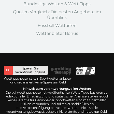
Bundesliga Wetten & Wett Tipps
Quoten Vergleich: Die besten Angebote im
Überblick
Fussball Wettarten
Wettanbieter Bonus
Spielen Sie
18+
verantwortungsvoll
Wetttippsheute ist kein Sportwettenanbieter
und organisiert keine Spiele um Geld
Hinweis zum verantwortungsvollen Wetten:
Die auf wetttippsheute.net veröffentlichten Wett-Tipps basieren auf
redaktioneller Einschätzung und statistischer Analyse, stellen jedoch
keine Garantie für Gewinne dar. Sportwetten sind mit finanziellen
Risiken verbunden und sollten ausschließlich als
Freizeitbeschäftigung betrachtet werden. Bitte spiele
verantwortungsbewusst, setze dir klare Limits und nutze nur Geld,