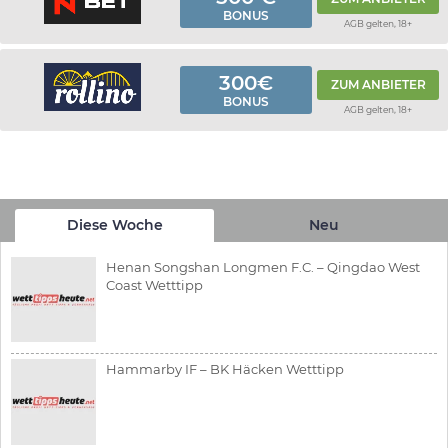
BONUS
AGB gelten, 18+
300€
ZUM ANBIETER
BONUS
AGB gelten, 18+
Diese Woche
Neu
Henan Songshan Longmen F.C. – Qingdao West
Coast Wetttipp
Hammarby IF – BK Häcken Wetttipp