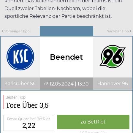
können. Das Aufeinandertreffen der Teams ist ein
Duell zweier Tabellen-Nachbarn, wobei die
sportliche Relevanz der Partie beschränkt ist.
Vorheriger Tipp
Nächster Tipp
Beendet
Karlsruher SC
Hannover 96
12.05.2024 | 13:30
Bester Tipp
Tore Über 3,5
Beste Quote bei BetRiot
zu BetRiot
2,22
AGB gelten, 18+