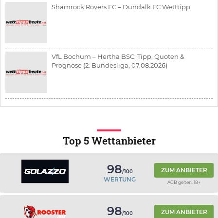
Shamrock Rovers FC – Dundalk FC Wetttipp
VfL Bochum – Hertha BSC: Tipp, Quoten &
Prognose (2. Bundesliga, 07.08.2026)
Top 5 Wettanbieter
98
ZUM ANBIETER
/100
WERTUNG
AGB gelten, 18+
98
ZUM ANBIETER
/100