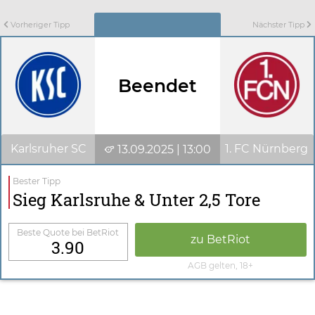
Vorheriger Tipp
Nächster Tipp
Beendet
Karlsruher SC
1. FC Nürnberg
13.09.2025 | 13:00
Bester Tipp
Sieg Karlsruhe & Unter 2,5 Tore
Beste Quote bei BetRiot
zu BetRiot
3.90
AGB gelten, 18+