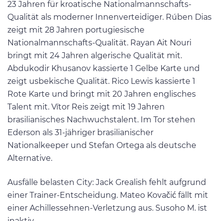
23 Jahren für kroatische Nationalmannschafts-
Qualität als moderner Innenverteidiger. Rúben Dias
zeigt mit 28 Jahren portugiesische
Nationalmannschafts-Qualität. Rayan Ait Nouri
bringt mit 24 Jahren algerische Qualität mit.
Abdukodir Khusanov kassierte 1 Gelbe Karte und
zeigt usbekische Qualität. Rico Lewis kassierte 1
Rote Karte und bringt mit 20 Jahren englisches
Talent mit. Vítor Reis zeigt mit 19 Jahren
brasilianisches Nachwuchstalent. Im Tor stehen
Ederson als 31-jähriger brasilianischer
Nationalkeeper und Stefan Ortega als deutsche
Alternative.
Ausfälle belasten City: Jack Grealish fehlt aufgrund
einer Trainer-Entscheidung. Mateo Kovačić fällt mit
einer Achillessehnen-Verletzung aus. Susoho M. ist
inaktiv.