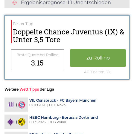
Ergebnisprognose: 1:1 Unentschieden
Bester Tipp
Doppelte Chance Juventus (1X) &
Unter 3,5 Tore
Beste Quote bei Rollino
zu Rollino
3.15
AGB gelten, 18+
Weitere
Wett Tipps
der Liga
VfL Osnabrück - FC Bayern München
02.09.2026 | DFB Pokal
HEBC Hamburg - Borussia Dortmund
01.09.2026 | DFB Pokal