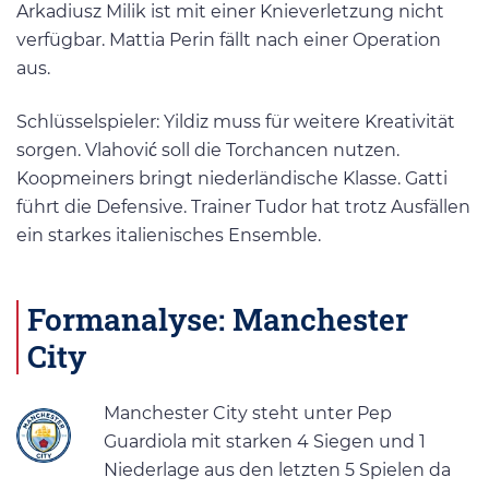
Arkadiusz Milik ist mit einer Knieverletzung nicht
verfügbar. Mattia Perin fällt nach einer Operation
aus.
Schlüsselspieler: Yildiz muss für weitere Kreativität
sorgen. Vlahović soll die Torchancen nutzen.
Koopmeiners bringt niederländische Klasse. Gatti
führt die Defensive. Trainer Tudor hat trotz Ausfällen
ein starkes italienisches Ensemble.
Formanalyse: Manchester
City
Manchester City steht unter Pep
Guardiola mit starken 4 Siegen und 1
Niederlage aus den letzten 5 Spielen da