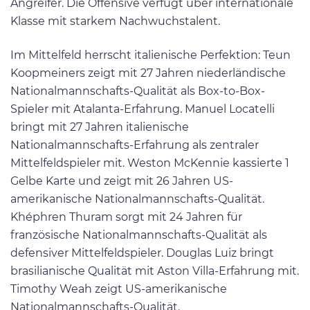
Angreifer. Die Offensive verfügt über internationale
Klasse mit starkem Nachwuchstalent.
Im Mittelfeld herrscht italienische Perfektion: Teun
Koopmeiners zeigt mit 27 Jahren niederländische
Nationalmannschafts-Qualität als Box-to-Box-
Spieler mit Atalanta-Erfahrung. Manuel Locatelli
bringt mit 27 Jahren italienische
Nationalmannschafts-Erfahrung als zentraler
Mittelfeldspieler mit. Weston McKennie kassierte 1
Gelbe Karte und zeigt mit 26 Jahren US-
amerikanische Nationalmannschafts-Qualität.
Khéphren Thuram sorgt mit 24 Jahren für
französische Nationalmannschafts-Qualität als
defensiver Mittelfeldspieler. Douglas Luiz bringt
brasilianische Qualität mit Aston Villa-Erfahrung mit.
Timothy Weah zeigt US-amerikanische
Nationalmannschafts-Qualität.