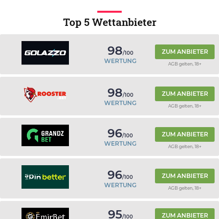
Top 5 Wettanbieter
98
ZUM ANBIETER
/100
WERTUNG
AGB gelten, 18+
98
ZUM ANBIETER
/100
WERTUNG
AGB gelten, 18+
96
ZUM ANBIETER
/100
WERTUNG
AGB gelten, 18+
96
ZUM ANBIETER
/100
WERTUNG
AGB gelten, 18+
95
ZUM ANBIETER
/100