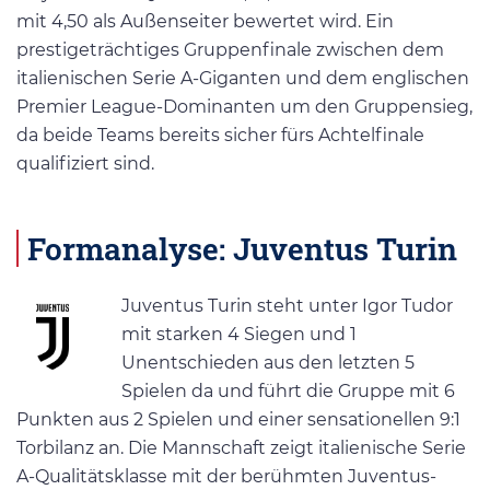
mit 4,50 als Außenseiter bewertet wird. Ein
prestigeträchtiges Gruppenfinale zwischen dem
italienischen Serie A-Giganten und dem englischen
Premier League-Dominanten um den Gruppensieg,
da beide Teams bereits sicher fürs Achtelfinale
qualifiziert sind.
Formanalyse: Juventus Turin
Juventus Turin steht unter Igor Tudor
mit starken 4 Siegen und 1
Unentschieden aus den letzten 5
Spielen da und führt die Gruppe mit 6
Punkten aus 2 Spielen und einer sensationellen 9:1
Torbilanz an. Die Mannschaft zeigt italienische Serie
A-Qualitätsklasse mit der berühmten Juventus-