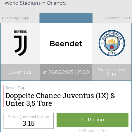
World Stadium in Orlando.
Vorheriger Tipp
Nächster Tipp
Beendet
Manchester
Juventus
26.06.2025 | 21:00
City
Bester Tipp
Doppelte Chance Juventus (1X) &
Unter 3,5 Tore
Beste Quote bei Rollino
zu Rollino
3.15
AGB gelten, 18+