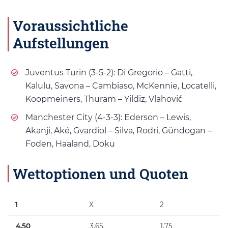
Voraussichtliche
Aufstellungen
Juventus Turin (3-5-2): Di Gregorio – Gatti,
Kalulu, Savona – Cambiaso, McKennie, Locatelli,
Koopmeiners, Thuram – Yildiz, Vlahović
Manchester City (4-3-3): Ederson – Lewis,
Akanji, Aké, Gvardiol – Silva, Rodri, Gündogan –
Foden, Haaland, Doku
Wettoptionen und Quoten
1
X
2
4,50
3,65
1,75