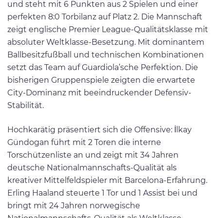
und steht mit 6 Punkten aus 2 Spielen und einer
perfekten 8:0 Torbilanz auf Platz 2. Die Mannschaft
zeigt englische Premier League-Qualitätsklasse mit
absoluter Weltklasse-Besetzung. Mit dominantem
Ballbesitzfußball und technischen Kombinationen
setzt das Team auf Guardiola’sche Perfektion. Die
bisherigen Gruppenspiele zeigten die erwartete
City-Dominanz mit beeindruckender Defensiv-
Stabilität.
Hochkarätig präsentiert sich die Offensive: İlkay
Gündogan führt mit 2 Toren die interne
Torschützenliste an und zeigt mit 34 Jahren
deutsche Nationalmannschafts-Qualität als
kreativer Mittelfeldspieler mit Barcelona-Erfahrung.
Erling Haaland steuerte 1 Tor und 1 Assist bei und
bringt mit 24 Jahren norwegische