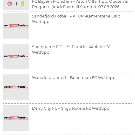
FC Bayern München – Aston Villa: Tipp, Quoten &
Prognose (Audi Football Summit, 07.08.2026)
Sandefjord Fotball – KFUM-Kameratene Oslo
Wetttipp
Shelbourne F.C. – St Patrick’s Athletic FC
Wetttipp
Waterford United – Bohemian FC Wetttipp
Derry City FC – Sligo Rovers FC Wetttipp