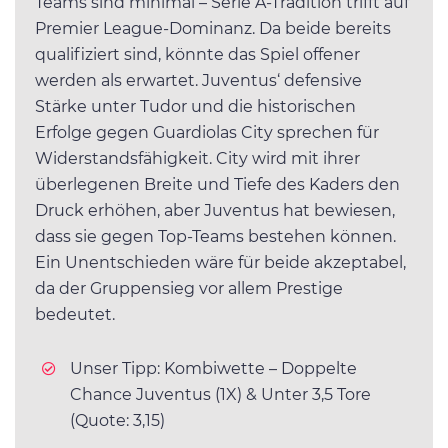
Teams sind minimal – Serie A-Tradition trifft auf
Premier League-Dominanz. Da beide bereits
qualifiziert sind, könnte das Spiel offener
werden als erwartet. Juventus‘ defensive
Stärke unter Tudor und die historischen
Erfolge gegen Guardiolas City sprechen für
Widerstandsfähigkeit. City wird mit ihrer
überlegenen Breite und Tiefe des Kaders den
Druck erhöhen, aber Juventus hat bewiesen,
dass sie gegen Top-Teams bestehen können.
Ein Unentschieden wäre für beide akzeptabel,
da der Gruppensieg vor allem Prestige
bedeutet.
Unser Tipp: Kombiwette – Doppelte
Chance Juventus (1X) & Unter 3,5 Tore
(Quote: 3,15)