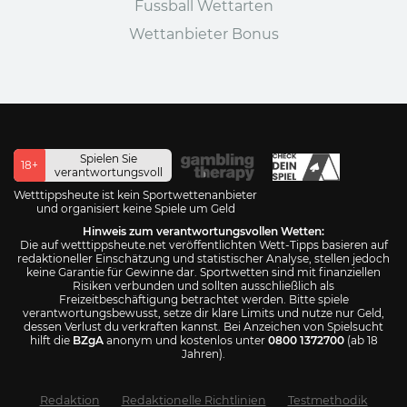
Fussball Wettarten
Wettanbieter Bonus
Spielen Sie
18+
verantwortungsvoll
Wetttippsheute ist kein Sportwettenanbieter
und organisiert keine Spiele um Geld
Hinweis zum verantwortungsvollen Wetten:
Die auf wetttippsheute.net veröffentlichten Wett-Tipps basieren auf
redaktioneller Einschätzung und statistischer Analyse, stellen jedoch
keine Garantie für Gewinne dar. Sportwetten sind mit finanziellen
Risiken verbunden und sollten ausschließlich als
Freizeitbeschäftigung betrachtet werden. Bitte spiele
verantwortungsbewusst, setze dir klare Limits und nutze nur Geld,
dessen Verlust du verkraften kannst. Bei Anzeichen von Spielsucht
hilft die
BZgA
anonym und kostenlos unter
0800 1372700
(ab 18
Jahren).
Redaktion
Redaktionelle Richtlinien
Testmethodik