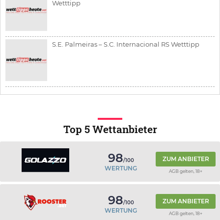
Wetttipp
S.E. Palmeiras – S.C. Internacional RS Wetttipp
Top 5 Wettanbieter
98
ZUM ANBIETER
/100
WERTUNG
AGB gelten, 18+
98
ZUM ANBIETER
/100
WERTUNG
AGB gelten, 18+