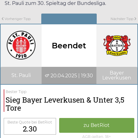
St. Pauli zum 30. Spieltag der Bundesliga.
Vorheriger Tipp
Nächster Tipp
Beendet
Bayer
St. Pauli
20.04.2025 | 19:30
Leverkusen
Bester Tipp
Sieg Bayer Leverkusen & Unter 3,5
Tore
Beste Quote bei BetRiot
zu BetRiot
2.30
AGB gelten, 18+