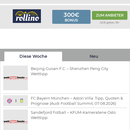
300€
ZUM ANBIETER
BONUS
AGB gelten, 18+
Diese Woche
Neu
Beijing Guoan F.C. – Shenzhen Peng City
Wetttipp
FC Bayern München – Aston Villa: Tipp, Quoten &
Prognose (Audi Football Summit, 07.08.2026)
Sandefjord Fotball – KFUM-Kameratene Oslo
Wetttipp