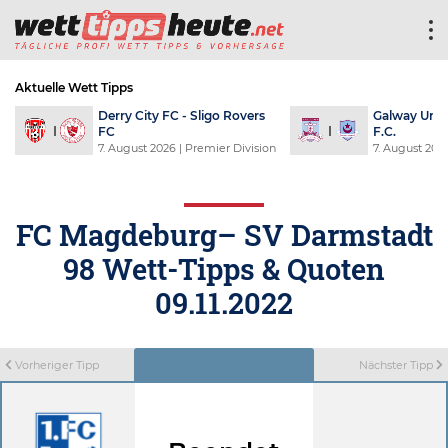
Aktuelle Wett Tipps
Galway United F.C. - Drogheda United
Shamroc
F.C.
FC
7. August 2026
| Premier Division
7. Augus
FC Magdeburg– SV Darmstadt
98 Wett-Tipps & Quoten
09.11.2022
Vorheriger Tipp
Nächster Tipp