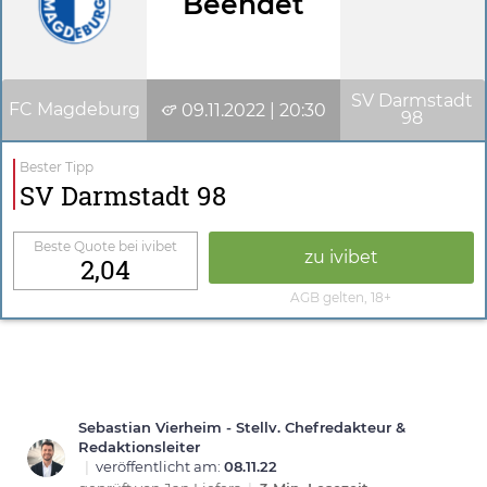
Beendet
SV Darmstadt
FC Magdeburg
09.11.2022 | 20:30
98
Bester Tipp
SV Darmstadt 98
Beste Quote bei ivibet
zu ivibet
2,04
AGB gelten, 18+
Sebastian Vierheim - Stellv. Chefredakteur &
Redaktionsleiter
|
veröffentlicht am:
08.11.22