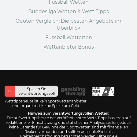
Fussball Wetten
Bundesliga Wetten & Wett Tipps
Quoten Vergleich: Die besten Angebote im
Überblick
Fussball Wettarten
Wettanbieter Bonus
Spielen Sie
18+
verantwortungsvoll
Wetttippsheute ist kein Sportwettenanbieter
und organisiert keine Spiele um Geld
Hinweis zum verantwortungsvollen Wetten:
Die auf wetttippsheute.net veröffentlichten Wett-Tipps basieren auf
redaktioneller Einschätzung und statistischer Analyse, stellen jedoch
keine Garantie für Gewinne dar. Sportwetten sind mit finanziellen
Risiken verbunden und sollten ausschließlich als
Freizeitbeschäftigung betrachtet werden. Bitte spiele