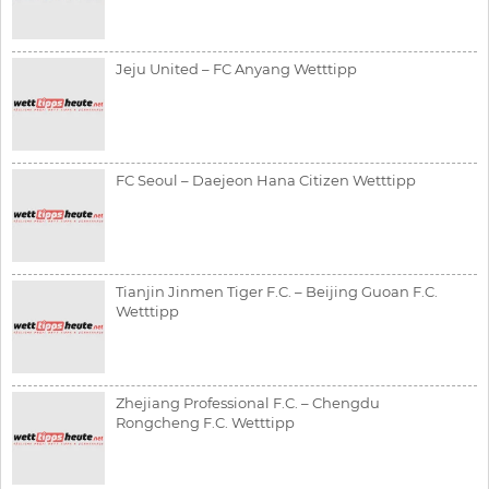
Jeju United – FC Anyang Wetttipp
FC Seoul – Daejeon Hana Citizen Wetttipp
Tianjin Jinmen Tiger F.C. – Beijing Guoan F.C.
Wetttipp
Zhejiang Professional F.C. – Chengdu
Rongcheng F.C. Wetttipp