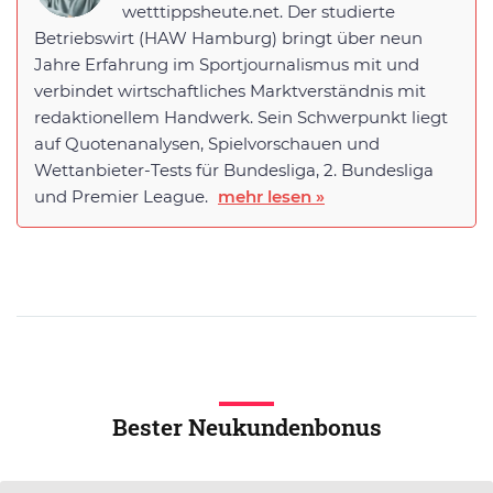
wetttippsheute.net. Der studierte
Betriebswirt (HAW Hamburg) bringt über neun
Jahre Erfahrung im Sportjournalismus mit und
verbindet wirtschaftliches Marktverständnis mit
redaktionellem Handwerk. Sein Schwerpunkt liegt
auf Quotenanalysen, Spielvorschauen und
Wettanbieter-Tests für Bundesliga, 2. Bundesliga
und Premier League.
mehr lesen »
Bester Neukundenbonus