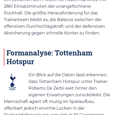
2861 Einsatzminuten der unangefochtene
Rückhalt. Die größte Herausforderung für das
Trainerteam bleibt es, die Balance zwischen der
offensiven Durchschlagskraft und der defensiven
Absicherung gegen schnelle Konter zu finden.
Formanalyse: Tottenham
Hotspur
Ein Blick auf die Daten lässt erkennen,
dass Tottenham Hotspur unter Trainer
Roberto De Zerbi weit hinter den
eigenen Erwartungen zurückbleibt. Die
Mannschaft agiert oft mutig im Spielaufbau,
offenbart jedoch enorme Lücken in der
Rückwärtsbewegung, was sich in 55 Gegentoren