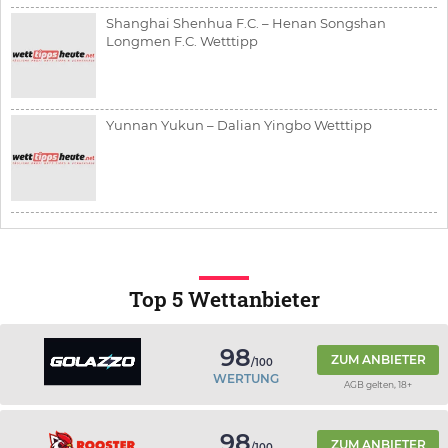
Shanghai Shenhua F.C. – Henan Songshan
Longmen F.C. Wetttipp
Yunnan Yukun – Dalian Yingbo Wetttipp
Top 5 Wettanbieter
98
ZUM ANBIETER
/100
WERTUNG
AGB gelten, 18+
98
ZUM ANBIETER
/100