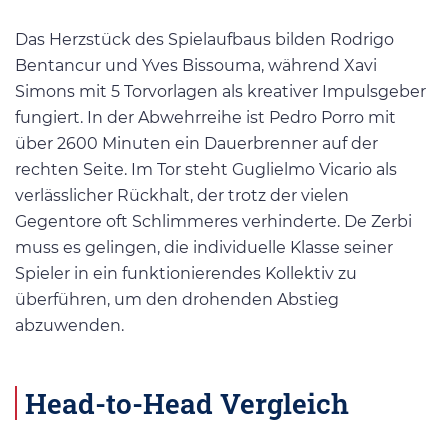
Das Herzstück des Spielaufbaus bilden Rodrigo
Bentancur und Yves Bissouma, während Xavi
Simons mit 5 Torvorlagen als kreativer Impulsgeber
fungiert. In der Abwehrreihe ist Pedro Porro mit
über 2600 Minuten ein Dauerbrenner auf der
rechten Seite. Im Tor steht Guglielmo Vicario als
verlässlicher Rückhalt, der trotz der vielen
Gegentore oft Schlimmeres verhinderte. De Zerbi
muss es gelingen, die individuelle Klasse seiner
Spieler in ein funktionierendes Kollektiv zu
überführen, um den drohenden Abstieg
abzuwenden.
Head-to-Head Vergleich