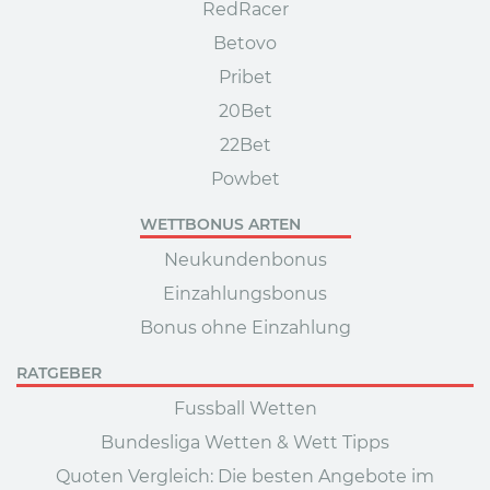
RedRacer
Betovo
Pribet
20Bet
22Bet
Powbet
WETTBONUS ARTEN
Neukundenbonus
Einzahlungsbonus
Bonus ohne Einzahlung
RATGEBER
Fussball Wetten
Bundesliga Wetten & Wett Tipps
Quoten Vergleich: Die besten Angebote im