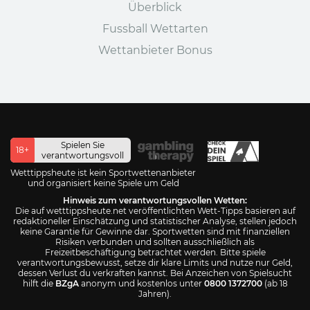
Überblick
Fussball Wettarten
Wettanbieter Bonus
Spielen Sie
18+
verantwortungsvoll
Wetttippsheute ist kein Sportwettenanbieter
und organisiert keine Spiele um Geld
Hinweis zum verantwortungsvollen Wetten:
Die auf wetttippsheute.net veröffentlichten Wett-Tipps basieren auf
redaktioneller Einschätzung und statistischer Analyse, stellen jedoch
keine Garantie für Gewinne dar. Sportwetten sind mit finanziellen
Risiken verbunden und sollten ausschließlich als
Freizeitbeschäftigung betrachtet werden. Bitte spiele
verantwortungsbewusst, setze dir klare Limits und nutze nur Geld,
dessen Verlust du verkraften kannst. Bei Anzeichen von Spielsucht
hilft die
BZgA
anonym und kostenlos unter
0800 1372700
(ab 18
Jahren).