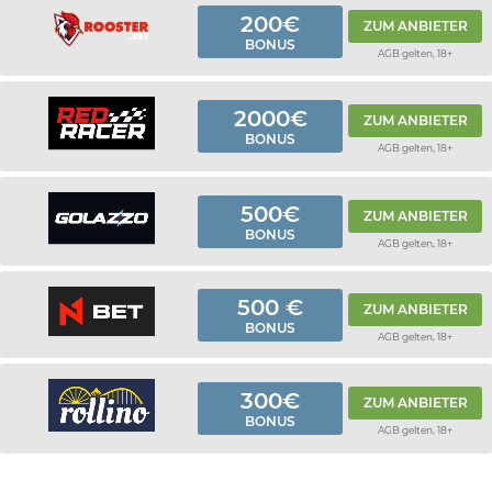
200€
ZUM ANBIETER
BONUS
AGB gelten, 18+
2000€
ZUM ANBIETER
BONUS
AGB gelten, 18+
500€
ZUM ANBIETER
BONUS
AGB gelten, 18+
500 €
ZUM ANBIETER
BONUS
AGB gelten, 18+
300€
ZUM ANBIETER
BONUS
AGB gelten, 18+