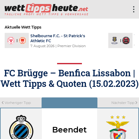
Aktuelle Wett Tipps
Shelbourne F.C. - St Patrick's
Wa
Athletic FC
F
7. August 2026
| Premier Division
7.
FC Brügge – Benfica Lissabon |
Wett Tipps & Quoten (15.02.2023)
Vorheriger Tipp
Nächster Tipp
Beendet