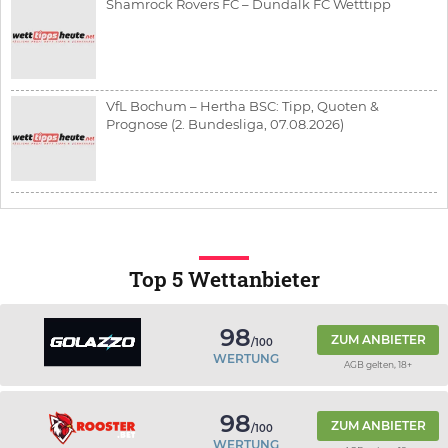
Shamrock Rovers FC – Dundalk FC Wetttipp
VfL Bochum – Hertha BSC: Tipp, Quoten &
Prognose (2. Bundesliga, 07.08.2026)
Top 5 Wettanbieter
98
ZUM ANBIETER
/100
WERTUNG
AGB gelten, 18+
98
ZUM ANBIETER
/100
WERTUNG