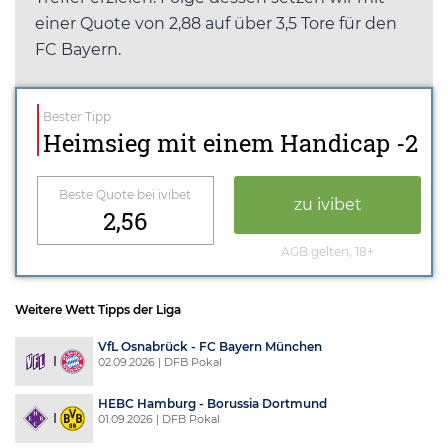
einer Quote von 2,88 auf über 3,5 Tore für den
FC Bayern.
Bester Tipp
Heimsieg mit einem Handicap -2
Beste Quote bei ivibet
zu ivibet
2,56
AGB gelten, 18+
Weitere Wett Tipps der Liga
VfL Osnabrück - FC Bayern München
02.09.2026 | DFB Pokal
HEBC Hamburg - Borussia Dortmund
01.09.2026 | DFB Pokal