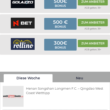
500€
ZUM ANBIETER
BONUS
AGB gelten, 18+
500 €
ZUM ANBIETER
BONUS
AGB gelten, 18+
300€
ZUM ANBIETER
BONUS
AGB gelten, 18+
Diese Woche
Neu
Henan Songshan Longmen F.C. – Qingdao West
Coast Wetttipp