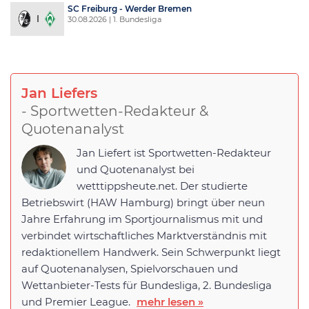
SC Freiburg - Werder Bremen
30.08.2026 | 1. Bundesliga
Jan Liefers
- Sportwetten-Redakteur &
Quotenanalyst
Jan Liefert ist Sportwetten-Redakteur
und Quotenanalyst bei
wetttippsheute.net. Der studierte
Betriebswirt (HAW Hamburg) bringt über neun
Jahre Erfahrung im Sportjournalismus mit und
verbindet wirtschaftliches Marktverständnis mit
redaktionellem Handwerk. Sein Schwerpunkt liegt
auf Quotenanalysen, Spielvorschauen und
Wettanbieter-Tests für Bundesliga, 2. Bundesliga
und Premier League.
mehr lesen »