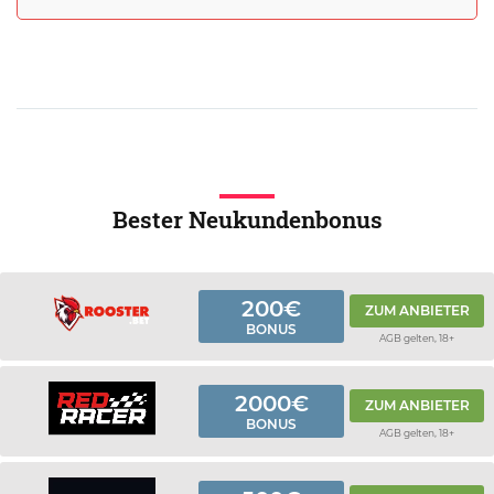
Bester Neukundenbonus
200€
ZUM ANBIETER
BONUS
AGB gelten, 18+
2000€
ZUM ANBIETER
BONUS
AGB gelten, 18+