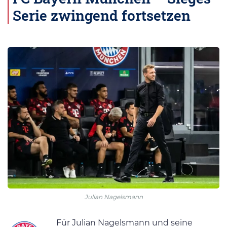
Serie zwingend fortsetzen
Julian Nagelsmann
Für Julian Nagelsmann und seine