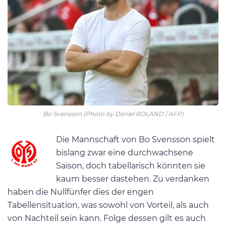
Bo Svensson (Photo by Daniel ROLAND / AFP)
Die Mannschaft von Bo Svensson spielt
bislang zwar eine durchwachsene
Saison, doch tabellarisch könnten sie
kaum besser dastehen. Zu verdanken
haben die Nullfünfer dies der engen
Tabellensituation, was sowohl von Vorteil, als auch
von Nachteil sein kann. Folge dessen gilt es auch