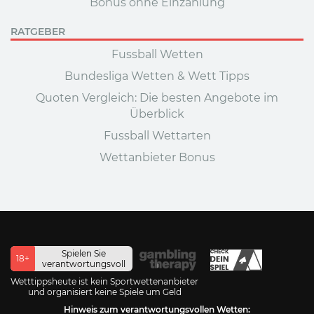
Bonus ohne Einzahlung
RATGEBER
Fussball Wetten
Bundesliga Wetten & Wett Tipps
Quoten Vergleich: Die besten Angebote im
Überblick
Fussball Wettarten
Wettanbieter Bonus
Spielen Sie
18+
verantwortungsvoll
Wetttippsheute ist kein Sportwettenanbieter
und organisiert keine Spiele um Geld
Hinweis zum verantwortungsvollen Wetten: