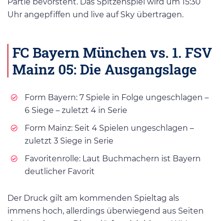
Partie bevorsteht. Das Spitzenspiel wird um 15:30
Uhr angepfiffen und live auf Sky übertragen.
FC Bayern München vs. 1. FSV
Mainz 05: Die Ausgangslage
Form Bayern: 7 Spiele in Folge ungeschlagen –
6 Siege – zuletzt 4 in Serie
Form Mainz: Seit 4 Spielen ungeschlagen –
zuletzt 3 Siege in Serie
Favoritenrolle: Laut Buchmachern ist Bayern
deutlicher Favorit
Der Druck gilt am kommenden Spieltag als
immens hoch, allerdings überwiegend aus Seiten