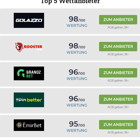
Top 5 Wettanbieter
98
ZUM ANBIETER
/100
WERTUNG
AGB gelten, 18+
98
ZUM ANBIETER
/100
WERTUNG
AGB gelten, 18+
96
ZUM ANBIETER
/100
WERTUNG
AGB gelten, 18+
96
ZUM ANBIETER
/100
WERTUNG
AGB gelten, 18+
95
ZUM ANBIETER
/100
WERTUNG
AGB gelten, 18+