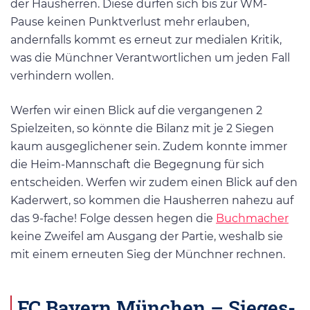
der Hausherren. Diese dürfen sich bis zur WM-
Pause keinen Punktverlust mehr erlauben,
andernfalls kommt es erneut zur medialen Kritik,
was die Münchner Verantwortlichen um jeden Fall
verhindern wollen.
Werfen wir einen Blick auf die vergangenen 2
Spielzeiten, so könnte die Bilanz mit je 2 Siegen
kaum ausgeglichener sein. Zudem konnte immer
die Heim-Mannschaft die Begegnung für sich
entscheiden. Werfen wir zudem einen Blick auf den
Kaderwert, so kommen die Hausherren nahezu auf
das 9-fache! Folge dessen hegen die
Buchmacher
keine Zweifel am Ausgang der Partie, weshalb sie
mit einem erneuten Sieg der Münchner rechnen.
FC Bayern München – Sieges-