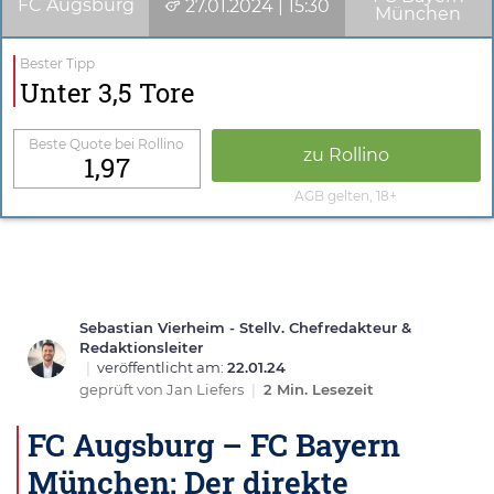
FC Augsburg
27.01.2024 | 15:30
München
Bester Tipp
Unter 3,5 Tore
Beste Quote bei Rollino
zu Rollino
1,97
AGB gelten, 18+
Sebastian Vierheim - Stellv. Chefredakteur &
Redaktionsleiter
|
veröffentlicht am:
22.01.24
geprüft von
Jan Liefers
|
2 Min. Lesezeit
FC Augsburg – FC Bayern
München: Der direkte