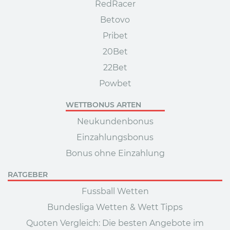
RedRacer
Betovo
Pribet
20Bet
22Bet
Powbet
WETTBONUS ARTEN
Neukundenbonus
Einzahlungsbonus
Bonus ohne Einzahlung
RATGEBER
Fussball Wetten
Bundesliga Wetten & Wett Tipps
Quoten Vergleich: Die besten Angebote im