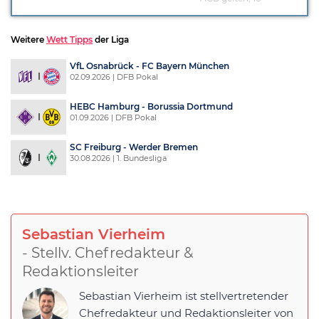
Weitere
Wett Tipps
der Liga
VfL Osnabrück - FC Bayern München
02.09.2026 | DFB Pokal
HEBC Hamburg - Borussia Dortmund
01.09.2026 | DFB Pokal
SC Freiburg - Werder Bremen
30.08.2026 | 1. Bundesliga
Sebastian Vierheim
- Stellv. Chefredakteur &
Redaktionsleiter
Sebastian Vierheim ist stellvertretender
Chefredakteur und Redaktionsleiter von