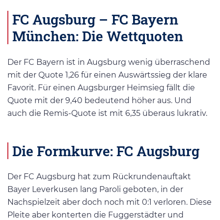
FC Augsburg – FC Bayern
München: Die Wettquoten
Der FC Bayern ist in Augsburg wenig überraschend
mit der Quote 1,26 für einen Auswärtssieg der klare
Favorit. Für einen Augsburger Heimsieg fällt die
Quote mit der 9,40 bedeutend höher aus. Und
auch die Remis-Quote ist mit 6,35 überaus lukrativ.
Die Formkurve: FC Augsburg
Der FC Augsburg hat zum Rückrundenauftakt
Bayer Leverkusen lang Paroli geboten, in der
Nachspielzeit aber doch noch mit 0:1 verloren. Diese
Pleite aber konterten die Fuggerstädter und