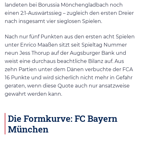
landeten bei Borussia Mönchengladbach noch
einen 2:1-Auswärtssieg – zugleich den ersten Dreier
nach insgesamt vier sieglosen Spielen.
Nach nur fünf Punkten aus den ersten acht Spielen
unter Enrico Maaßen sitzt seit Spieltag Nummer
neun Jess Thorup auf der Augsburger Bank und
weist eine durchaus beachtliche Bilanz auf. Aus
zehn Partien unter dem Dänen verbuchte der FCA
16 Punkte und wird sicherlich nicht mehr in Gefahr
geraten, wenn diese Quote auch nur ansatzweise
gewahrt werden kann.
Die Formkurve: FC Bayern
München