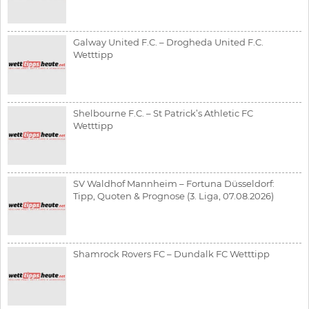
Galway United F.C. – Drogheda United F.C.
Wetttipp
Shelbourne F.C. – St Patrick’s Athletic FC
Wetttipp
SV Waldhof Mannheim – Fortuna Düsseldorf:
Tipp, Quoten & Prognose (3. Liga, 07.08.2026)
Shamrock Rovers FC – Dundalk FC Wetttipp