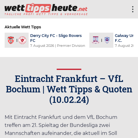
Aktuelle Wett Tipps
Derry City FC - Sligo Rovers
Galway Unit
FC
F.C.
7. August 2026
| Premier Division
7. August 202
Eintracht Frankfurt – VfL
Bochum | Wett Tipps & Quoten
(10.02.24)
Mit Eintracht Frankfurt und dem VfL Bochum
treffen am 21. Spieltag der Bundesliga zwei
Mannschaften aufeinander, die aktuell im Soll