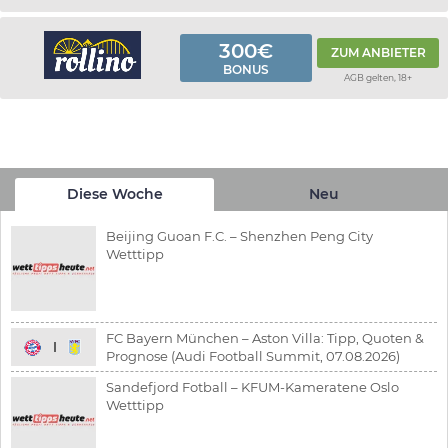
300€
ZUM ANBIETER
BONUS
AGB gelten, 18+
Diese Woche
Neu
Beijing Guoan F.C. – Shenzhen Peng City
Wetttipp
FC Bayern München – Aston Villa: Tipp, Quoten &
Prognose (Audi Football Summit, 07.08.2026)
Sandefjord Fotball – KFUM-Kameratene Oslo
Wetttipp