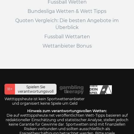
Fussball Wetten
Bundesliga Wetten & Wett Tipps
Quoten Vergleich: Die besten Angebote im
Überblick
Fussball Wettarten
Wettanbieter Bonus
Spielen Sie
18+
verantwortungsvoll
Wetttippsheute ist kein Sportwettenanbieter
und organisiert keine Spiele um Geld
Hinweis zum verantwortungsvollen Wetten:
Die auf wetttippsheute.net veröffentlichten Wett-Tipps basieren auf
redaktioneller Einschätzung und statistischer Analyse, stellen jedoch
keine Garantie für Gewinne dar. Sportwetten sind mit finanziellen
Risiken verbunden und sollten ausschließlich als
Freizeitbeschäftigung betrachtet werden. Bitte spiele