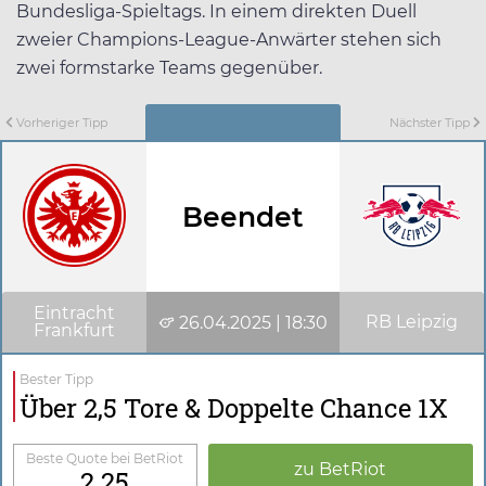
Bundesliga-Spieltags. In einem direkten Duell
zweier Champions-League-Anwärter stehen sich
zwei formstarke Teams gegenüber.
Vorheriger Tipp
Nächster Tipp
Beendet
Eintracht
RB Leipzig
26.04.2025 | 18:30
Frankfurt
Bester Tipp
Über 2,5 Tore & Doppelte Chance 1X
Beste Quote bei BetRiot
zu BetRiot
2.25