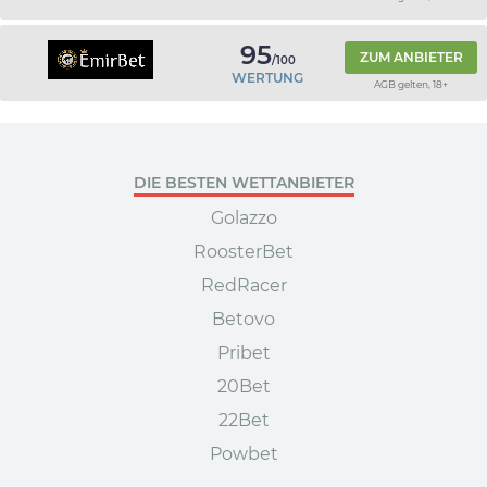
95
ZUM ANBIETER
/100
WERTUNG
AGB gelten, 18+
DIE BESTEN WETTANBIETER
Golazzo
RoosterBet
RedRacer
Betovo
Pribet
20Bet
22Bet
Powbet