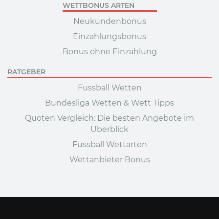
WETTBONUS ARTEN
Neukundenbonus
Einzahlungsbonus
Bonus ohne Einzahlung
RATGEBER
Fussball Wetten
Bundesliga Wetten & Wett Tipps
Quoten Vergleich: Die besten Angebote im
Überblick
Fussball Wettarten
Wettanbieter Bonus