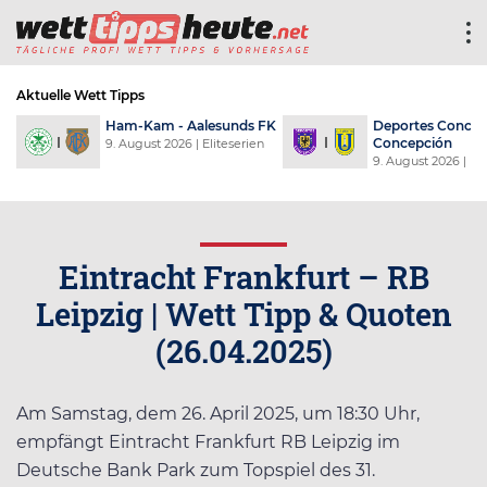
Aktuelle Wett Tipps
Ham-Kam - Aalesunds FK
Deportes Concepc
Concepción
an
9. August 2026
| Eliteserien
9. August 2026
| Pr
Eintracht Frankfurt – RB
Leipzig | Wett Tipp & Quoten
(26.04.2025)
Am Samstag, dem 26. April 2025, um 18:30 Uhr,
empfängt Eintracht Frankfurt RB Leipzig im
Deutsche Bank Park zum Topspiel des 31.