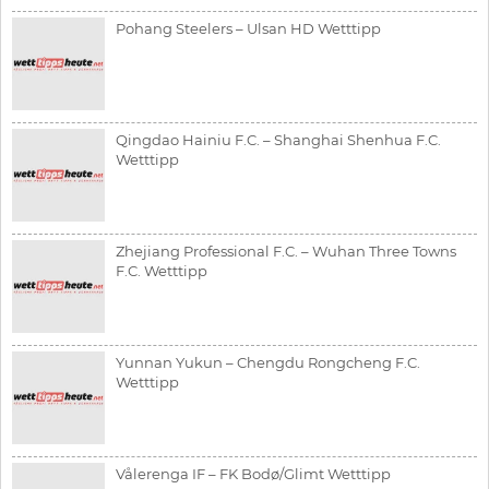
Pohang Steelers – Ulsan HD Wetttipp
Qingdao Hainiu F.C. – Shanghai Shenhua F.C.
Wetttipp
Zhejiang Professional F.C. – Wuhan Three Towns
F.C. Wetttipp
Yunnan Yukun – Chengdu Rongcheng F.C.
Wetttipp
Vålerenga IF – FK Bodø/Glimt Wetttipp