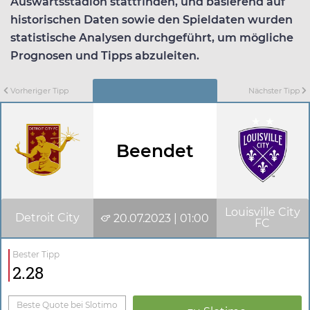
Auswärtsstadion stattfinden, und basierend auf
historischen Daten sowie den Spieldaten wurden
statistische Analysen durchgeführt, um mögliche
Prognosen und Tipps abzuleiten.
Vorheriger Tipp
Nächster Tipp
Beendet
Louisville City
Detroit City
20.07.2023 | 01:00
FC
Bester Tipp
2.28
Beste Quote bei Slotimo