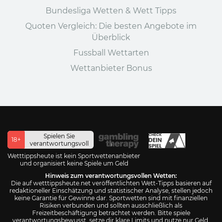
Bundesliga Wetten & Wett Tipps
Quoten Vergleich: Die besten Angebote im
Überblick
Fussball Wettarten
Wettanbieter Bonus
Spielen Sie
18+
verantwortungsvoll
Wetttippsheute ist kein Sportwettenanbieter
und organisiert keine Spiele um Geld
Hinweis zum verantwortungsvollen Wetten:
Die auf wetttippsheute.net veröffentlichten Wett-Tipps basieren auf
redaktioneller Einschätzung und statistischer Analyse, stellen jedoch
keine Garantie für Gewinne dar. Sportwetten sind mit finanziellen
Risiken verbunden und sollten ausschließlich als
Freizeitbeschäftigung betrachtet werden. Bitte spiele
verantwortungsbewusst, setze dir klare Limits und nutze nur Geld,