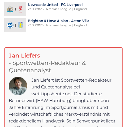
Newcastle United - FC Liverpool
23.08.2026 | Premier League | England
Brighton & Hove Albion - Aston Villa
23.08.2026 | Premier League | England
Jan Liefers
- Sportwetten-Redakteur &
Quotenanalyst
Jan Liefert ist Sportwetten-Redakteur
und Quotenanalyst bei
wetttippsheute.net. Der studierte
Betriebswirt (HAW Hamburg) bringt über neun
Jahre Erfahrung im Sportjournalismus mit und
verbindet wirtschaftliches Marktverständnis mit
redaktionellem Handwerk. Sein Schwerpunkt liegt