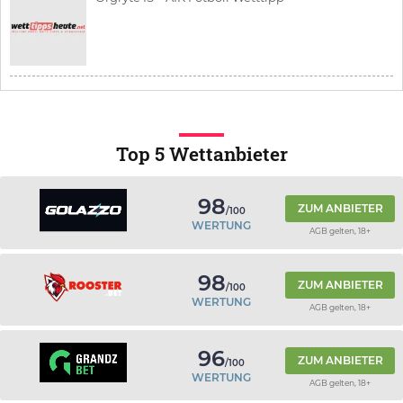
Top 5 Wettanbieter
98
ZUM ANBIETER
/100
WERTUNG
AGB gelten, 18+
98
ZUM ANBIETER
/100
WERTUNG
AGB gelten, 18+
96
ZUM ANBIETER
/100
WERTUNG
AGB gelten, 18+