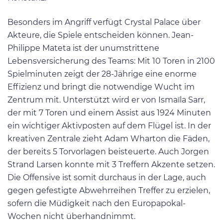
Besonders im Angriff verfügt Crystal Palace über
Akteure, die Spiele entscheiden können. Jean-
Philippe Mateta ist der unumstrittene
Lebensversicherung des Teams: Mit 10 Toren in 2100
Spielminuten zeigt der 28-Jährige eine enorme
Effizienz und bringt die notwendige Wucht im
Zentrum mit. Unterstützt wird er von Ismaïla Sarr,
der mit 7 Toren und einem Assist aus 1924 Minuten
ein wichtiger Aktivposten auf dem Flügel ist. In der
kreativen Zentrale zieht Adam Wharton die Fäden,
der bereits 5 Torvorlagen beisteuerte. Auch Jorgen
Strand Larsen konnte mit 3 Treffern Akzente setzen.
Die Offensive ist somit durchaus in der Lage, auch
gegen gefestigte Abwehrreihen Treffer zu erzielen,
sofern die Müdigkeit nach den Europapokal-
Wochen nicht überhandnimmt.