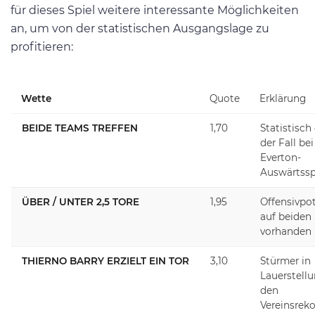
für dieses Spiel weitere interessante Möglichkeiten
an, um von der statistischen Ausgangslage zu
profitieren:
Wette
Quote
Erklärung
BEIDE TEAMS TREFFEN
1,70
Statistisch 
der Fall bei
Everton-
Auswärtssp
ÜBER / UNTER 2,5 TORE
1,95
Offensivpot
auf beiden 
vorhanden
THIERNO BARRY ERZIELT EIN TOR
3,10
Stürmer in
Lauerstellu
den
Vereinsrek