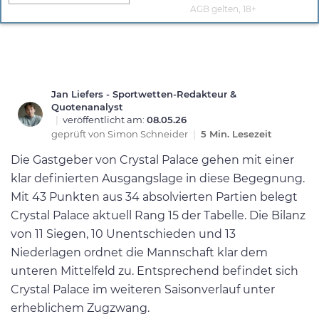
AGB gelten, 18+
Jan Liefers - Sportwetten-Redakteur &
Quotenanalyst
|
veröffentlicht am:
08.05.26
geprüft von
Simon Schneider
|
5 Min. Lesezeit
Die Gastgeber von Crystal Palace gehen mit einer
klar definierten Ausgangslage in diese Begegnung.
Mit 43 Punkten aus 34 absolvierten Partien belegt
Crystal Palace aktuell Rang 15 der Tabelle. Die Bilanz
von 11 Siegen, 10 Unentschieden und 13
Niederlagen ordnet die Mannschaft klar dem
unteren Mittelfeld zu. Entsprechend befindet sich
Crystal Palace im weiteren Saisonverlauf unter
erheblichem Zugzwang.