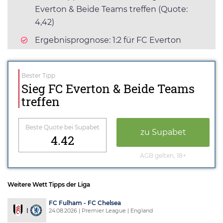
Everton & Beide Teams treffen (Quote:
4,42)
Ergebnisprognose: 1:2 für FC Everton
Bester Tipp
Sieg FC Everton & Beide Teams
treffen
Beste Quote bei Supabet
zu Supabet
4.42
AGB gelten, 18+
Weitere Wett Tipps der Liga
FC Fulham - FC Chelsea
24.08.2026 | Premier League | England