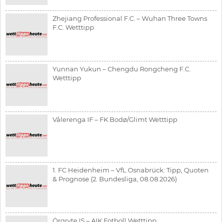
Zhejiang Professional F.C. – Wuhan Three Towns
F.C. Wetttipp
Yunnan Yukun – Chengdu Rongcheng F.C.
Wetttipp
Vålerenga IF – FK Bodø/Glimt Wetttipp
1. FC Heidenheim – VfL Osnabrück: Tipp, Quoten
& Prognose (2. Bundesliga, 08.08.2026)
Örgryte IS – AIK Fotboll Wetttipp