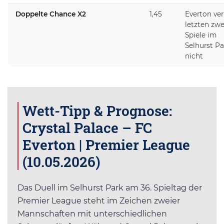
Doppelte Chance X2
1,45
Everton ver
letzten zwe
Spiele im
Selhurst Pa
nicht
Wett-Tipp & Prognose:
Crystal Palace – FC
Everton | Premier League
(10.05.2026)
Das Duell im Selhurst Park am 36. Spieltag der
Premier League steht im Zeichen zweier
Mannschaften mit unterschiedlichen