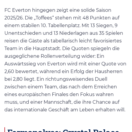
FC Everton hingegen zeigt eine solide Saison
2025/26. Die „Toffees“ stehen mit 48 Punkten auf
einem stabilen 10. Tabellenplatz. Mit 13 Siegen, 9
Unentschieden und 13 Niederlagen aus 35 Spielen
reisen die Gäste als tabellarisch leicht favorisiertes
Team in die Hauptstadt. Die Quoten spiegeln die
ausgeglichene Rollenverteilung wider: Ein
Auswärtssieg von Everton wird mit einer Quote von
2,60 bewertet, während ein Erfolg der Hausherren
bei 2,80 liegt. Ein richtungsweisendes Duell
zwischen einem Team, das nach dem Erreichen
eines europäischen Finales den Fokus wahren
muss, und einer Mannschaft, die ihre Chance auf
das internationale Geschäft am Leben erhalten will.