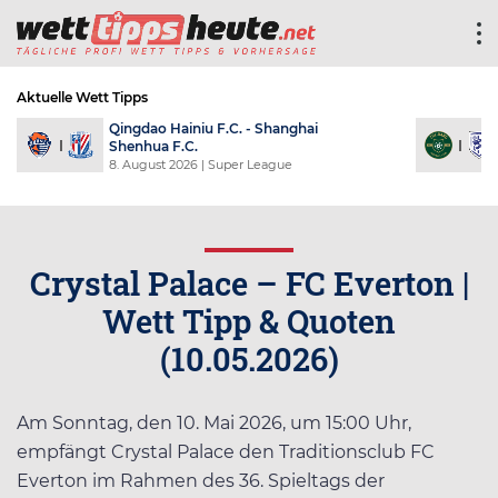
Aktuelle Wett Tipps
sional F.C. - Wuhan Three
Yunnan Yukun - Chen
F.C.
uper League
8. August 2026
| Super Le
Crystal Palace – FC Everton |
Wett Tipp & Quoten
(10.05.2026)
Am Sonntag, den 10. Mai 2026, um 15:00 Uhr,
empfängt Crystal Palace den Traditionsclub FC
Everton im Rahmen des 36. Spieltags der