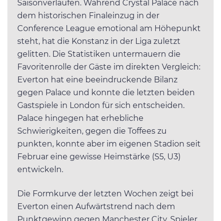
Saisonverläufen. Während Crystal Palace nach
dem historischen Finaleinzug in der
Conference League emotional am Höhepunkt
steht, hat die Konstanz in der Liga zuletzt
gelitten. Die Statistiken untermauern die
Favoritenrolle der Gäste im direkten Vergleich:
Everton hat eine beeindruckende Bilanz
gegen Palace und konnte die letzten beiden
Gastspiele in London für sich entscheiden.
Palace hingegen hat erhebliche
Schwierigkeiten, gegen die Toffees zu
punkten, konnte aber im eigenen Stadion seit
Februar eine gewisse Heimstärke (S5, U3)
entwickeln.
Die Formkurve der letzten Wochen zeigt bei
Everton einen Aufwärtstrend nach dem
Punktgewinn gegen Manchester City. Spieler