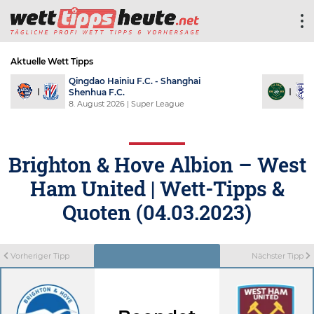
Aktuelle Wett Tipps
Qingdao Hainiu F.C. - Shanghai
Shenhua F.C.
8. August 2026
| Super League
Brighton & Hove Albion – West
Ham United | Wett-Tipps &
Quoten (04.03.2023)
Vorheriger Tipp
Nächster Tipp