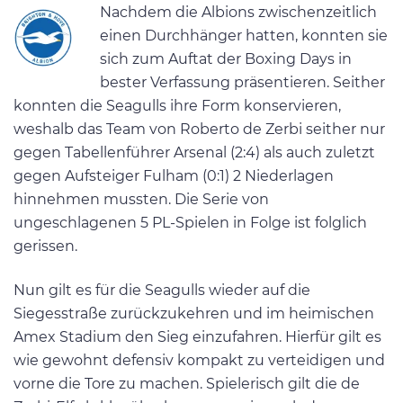
Nachdem die Albions zwischenzeitlich
einen Durchhänger hatten, konnten sie
sich zum Auftat der Boxing Days in
bester Verfassung präsentieren. Seither
konnten die Seagulls ihre Form konservieren,
weshalb das Team von Roberto de Zerbi seither nur
gegen Tabellenführer Arsenal (2:4) als auch zuletzt
gegen Aufsteiger Fulham (0:1) 2 Niederlagen
hinnehmen mussten. Die Serie von
ungeschlagenen 5 PL-Spielen in Folge ist folglich
gerissen.
Nun gilt es für die Seagulls wieder auf die
Siegesstraße zurückzukehren und im heimischen
Amex Stadium den Sieg einzufahren. Hierfür gilt es
wie gewohnt defensiv kompakt zu verteidigen und
vorne die Tore zu machen. Spielerisch gilt die de