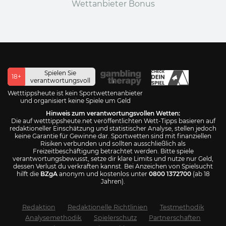
Wettanbieter Bonus
Spielen Sie
18+
verantwortungsvoll
Wetttippsheute ist kein Sportwettenanbieter
und organisiert keine Spiele um Geld
Hinweis zum verantwortungsvollen Wetten:
Die auf wetttippsheute.net veröffentlichten Wett-Tipps basieren auf
redaktioneller Einschätzung und statistischer Analyse, stellen jedoch
keine Garantie für Gewinne dar. Sportwetten sind mit finanziellen
Risiken verbunden und sollten ausschließlich als
Freizeitbeschäftigung betrachtet werden. Bitte spiele
verantwortungsbewusst, setze dir klare Limits und nutze nur Geld,
dessen Verlust du verkraften kannst. Bei Anzeichen von Spielsucht
hilft die
BZgA
anonym und kostenlos unter
0800 1372700
(ab 18
Jahren).
Redaktion
Redaktionelle Richtlinien
Testmethodik
Analysemethodik
Spielerschutz
Partnerschaften