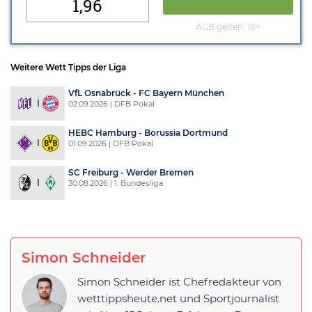
1,96
AGB gelten, 18+
Weitere Wett Tipps der Liga
VfL Osnabrück - FC Bayern München
02.09.2026 | DFB Pokal
HEBC Hamburg - Borussia Dortmund
01.09.2026 | DFB Pokal
SC Freiburg - Werder Bremen
30.08.2026 | 1. Bundesliga
Simon Schneider
Simon Schneider ist Chefredakteur von
wetttippsheute.net und Sportjournalist