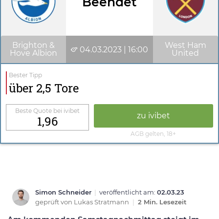
Beendet
Brighton &
West Ham
04.03.2023 | 16:00
Hove Albion
United
Bester Tipp
über 2,5 Tore
Beste Quote bei ivibet
zu ivibet
1,96
AGB gelten, 18+
Simon Schneider
|
veröffentlicht am:
02.03.23
geprüft von
Lukas Stratmann
|
2 Min. Lesezeit