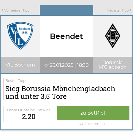
Vorheriger Tipp
Nächster Tipp
Beendet
Borussia
VfL Bochum
25.01.2025 | 18:30
M’Gladbach
Bester Tipp
Sieg Borussia Mönchengladbach
und unter 3,5 Tore
Beste Quote bei BetRiot
zu BetRiot
2.20
AGB gelten, 18+