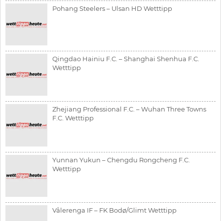
Pohang Steelers – Ulsan HD Wetttipp
Qingdao Hainiu F.C. – Shanghai Shenhua F.C.
Wetttipp
Zhejiang Professional F.C. – Wuhan Three Towns
F.C. Wetttipp
Yunnan Yukun – Chengdu Rongcheng F.C.
Wetttipp
Vålerenga IF – FK Bodø/Glimt Wetttipp