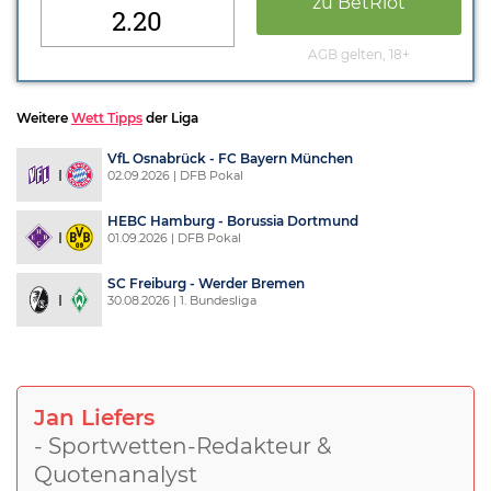
zu BetRiot
2.20
AGB gelten, 18+
Weitere
Wett Tipps
der Liga
VfL Osnabrück - FC Bayern München
02.09.2026 | DFB Pokal
HEBC Hamburg - Borussia Dortmund
01.09.2026 | DFB Pokal
SC Freiburg - Werder Bremen
30.08.2026 | 1. Bundesliga
Jan Liefers
- Sportwetten-Redakteur &
Quotenanalyst