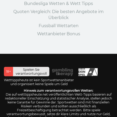
Bundesliga Wetten & Wett Tipps
Quoten Vergleich: Die besten Angebote im
Überblick
Fussball Wettarten
Wettanbieter Bonus
Spielen Sie
18+
verantwortungsvoll
Wetttippsheute ist kein Sportwettenanbieter
und organisiert keine Spiele um Geld
Hinweis zum verantwortungsvollen Wetten:
Die auf wetttippsheute.net veröffentlichten Wett-Tipps basieren auf
redaktioneller Einschätzung und statistischer Analyse, stellen jedoch
keine Garantie für Gewinne dar. Sportwetten sind mit finanziellen
Risiken verbunden und sollten ausschließlich als
Freizeitbeschäftigung betrachtet werden. Bitte spiele
verantwortungsbewusst, setze dir klare Limits und nutze nur Geld,