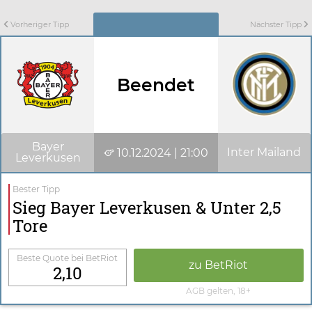
Vorheriger Tipp
Nächster Tipp
Beendet
Bayer
Inter Mailand
10.12.2024 | 21:00
Leverkusen
Bester Tipp
Sieg Bayer Leverkusen & Unter 2,5
Tore
Beste Quote bei BetRiot
zu BetRiot
2,10
AGB gelten, 18+