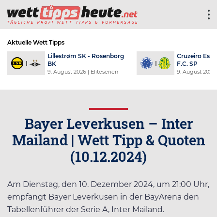
Aktuelle Wett Tipps
F
Lillestrøm SK - Rosenborg
Cruzeiro Espo
BK
F.C. SP
an
9. August 2026
| Eliteserien
9. August 2026
Bayer Leverkusen – Inter
Mailand | Wett Tipp & Quoten
(10.12.2024)
Am Dienstag, den 10. Dezember 2024, um 21:00 Uhr,
empfängt Bayer Leverkusen in der BayArena den
Tabellenführer der Serie A, Inter Mailand.