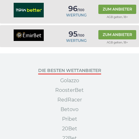
96
ZUM ANBIETER
/100
WERTUNG
AGB gelten, 18+
95
ZUM ANBIETER
/100
WERTUNG
AGB gelten, 18+
DIE BESTEN WETTANBIETER
Golazzo
RoosterBet
RedRacer
Betovo
Pribet
20Bet
22Bet