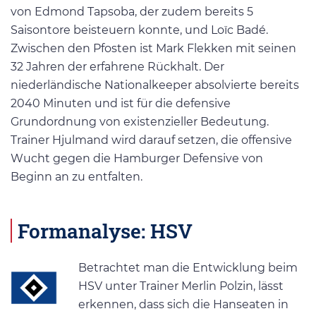
von Edmond Tapsoba, der zudem bereits 5
Saisontore beisteuern konnte, und Loïc Badé.
Zwischen den Pfosten ist Mark Flekken mit seinen
32 Jahren der erfahrene Rückhalt. Der
niederländische Nationalkeeper absolvierte bereits
2040 Minuten und ist für die defensive
Grundordnung von existenzieller Bedeutung.
Trainer Hjulmand wird darauf setzen, die offensive
Wucht gegen die Hamburger Defensive von
Beginn an zu entfalten.
Formanalyse: HSV
Betrachtet man die Entwicklung beim
HSV unter Trainer Merlin Polzin, lässt
erkennen, dass sich die Hanseaten in