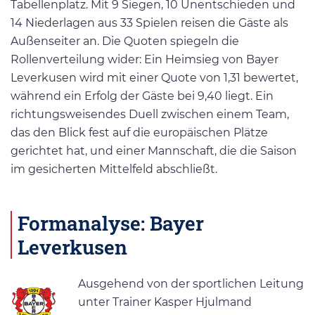
Tabellenplatz. Mit 9 Siegen, 10 Unentschieden und
14 Niederlagen aus 33 Spielen reisen die Gäste als
Außenseiter an. Die Quoten spiegeln die
Rollenverteilung wider: Ein Heimsieg von Bayer
Leverkusen wird mit einer Quote von 1,31 bewertet,
während ein Erfolg der Gäste bei 9,40 liegt. Ein
richtungsweisendes Duell zwischen einem Team,
das den Blick fest auf die europäischen Plätze
gerichtet hat, und einer Mannschaft, die die Saison
im gesicherten Mittelfeld abschließt.
Formanalyse: Bayer
Leverkusen
Ausgehend von der sportlichen Leitung
unter Trainer Kasper Hjulmand