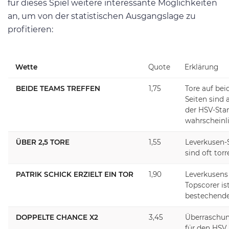
für dieses Spiel weitere interessante Möglichkeiten
an, um von der statistischen Ausgangslage zu
profitieren:
Wette
Quote
Erklärung
BEIDE TEAMS TREFFEN
1,75
Tore auf bei
Seiten sind 
der HSV-Sta
wahrscheinl
ÜBER 2,5 TORE
1,55
Leverkusen-
sind oft torr
PATRIK SCHICK ERZIELT EIN TOR
1,90
Leverkusens
Topscorer ist
bestechend
DOPPELTE CHANCE X2
3,45
Überraschu
für den HSV