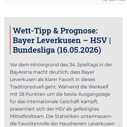
Wett-Tipp & Prognose:
Bayer Leverkusen – HSV |
Bundesliga (16.05.2026)
Vor dem Hintergrund des 34. Spieltags in der
BayArena macht deutlich, dass Bayer
Leverkusen als klarer Favorit in dieses
Traditionsduell geht. Während die Werkself
mit 58 Punkten um die beste Ausgangslage
für das internationale Geschäft kämpft,
präsentiert sich der HSV als gefestigtes
Mittelfeldteam. Die Statistiken untermauern
die Favoritenrolle der Hausherren: Leverkusen