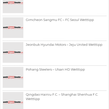
Gimcheon Sangmu FC – FC Seoul Wetttipp
Jeonbuk Hyundai Motors – Jeju United Wetttipp
Pohang Steelers – Ulsan HD Wetttipp
Qingdao Hainiu F.C. – Shanghai Shenhua F.C.
Wetttipp