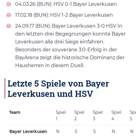
04.03.26 (BUN): HSV 0-1 Bayer Leverkusen
17.02.18 (BUN): HSV 1-2 Bayer Leverkusen
24.09.17 (BUN): Bayer Leverkusen 3-0 HSV In
den letzten drei Begegnungen konnte Bayer
Leverkusen alle drei Siege einfahren.
Besonders der souveräne 3:0-Erfolg in der
BayArena zeigt die historische Dominanz der
Hausherren in diesem Duell.
Letzte 5 Spiele von Bayer
Leverkusen und HSV
Team
Spiel
Spiel
Spiel
Spiel
Spi
1
2
3
4
5
Bayer Leverkusen
N
S
S
N
N