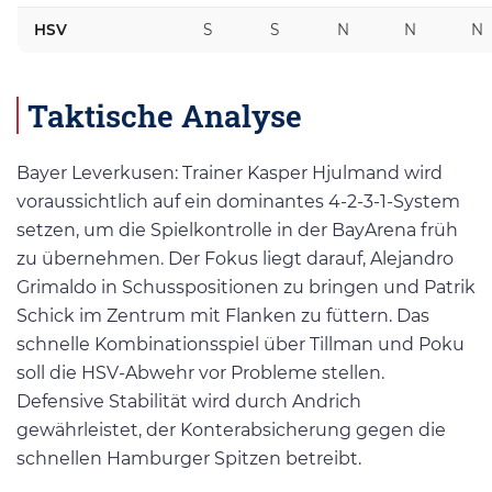
HSV
S
S
N
N
N
Taktische Analyse
Bayer Leverkusen: Trainer Kasper Hjulmand wird
voraussichtlich auf ein dominantes 4-2-3-1-System
setzen, um die Spielkontrolle in der BayArena früh
zu übernehmen. Der Fokus liegt darauf, Alejandro
Grimaldo in Schusspositionen zu bringen und Patrik
Schick im Zentrum mit Flanken zu füttern. Das
schnelle Kombinationsspiel über Tillman und Poku
soll die HSV-Abwehr vor Probleme stellen.
Defensive Stabilität wird durch Andrich
gewährleistet, der Konterabsicherung gegen die
schnellen Hamburger Spitzen betreibt.