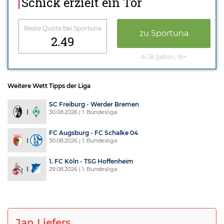
Schick erzielt ein Tor
Beste Quote bei Sportuna
zu Sportuna
2.49
AGB gelten, 18+
Weitere Wett Tipps der Liga
SC Freiburg - Werder Bremen
30.08.2026 | 1. Bundesliga
FC Augsburg - FC Schalke 04
30.08.2026 | 1. Bundesliga
1. FC Köln - TSG Hoffenheim
29.08.2026 | 1. Bundesliga
Jan Liefers