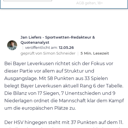
AGB gelten, 18+
Jan Liefers - Sportwetten-Redakteur &
Quotenanalyst
|
veröffentlicht am:
12.05.26
geprüft von
Simon Schneider
|
5 Min. Lesezeit
Bei Bayer Leverkusen richtet sich der Fokus vor
dieser Partie vor allem auf Struktur und
Ausgangslage. Mit 58 Punkten aus 33 Spielen
belegt Bayer Leverkusen aktuell Rang 6 der Tabelle.
Die Bilanz von 17 Siegen, 7 Unentschieden und 9
Niederlagen ordnet die Mannschaft klar dem Kampf
um die europäischen Plätze zu.
Der HSV hingegen steht mit 37 Punkten auf dem 11.