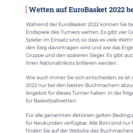
Wetten auf EuroBasket 2022 b
Während der EuroBasket 2022 können Sie bei
Endspiele des Turniers wetten. Es gibt vier
Spieler im Einsatz sind, so dass es viele Wet
den Sieg davontragen wird und wie das Erge
Gruppe und den späteren Sieger. Es gibt auc
ihren Nationaltrikots brillieren werden.
Wie auch immer Sie sich entscheiden, es ist 
2022 nur bei den besten Buchmachern abzuge
Angebot für dieses Turnier haben. In der f
für Basketballwetten.
Für alle genannten Aktionen gelten Bedingu
für Neukunden verfügbar. Alle Boni sind nur 
finden Sie auf der Website des Buchmachers.