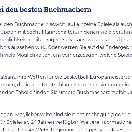
ei den besten Buchmachern
 den Buchmachern sowohl auf einzelne Spiele als auch 
 Gruppen mit sechs Mannschaften, in denen viele berüh
tmöglichkeiten gibt. Sagen Sie voraus, welches Land jede
bnis aussehen wird. Oder wetten Sie auf das Endergebn
h viele Möglichkeiten, um vorherzusagen, welche Spiele
ratsam, Ihre Wetten für die Basketball-Europameistersc
ben, die in den Deutschland völlig legal sind und ein 
olgenden Tabelle finden Sie unsere Buchmacherempfehl
ngen. Möglicherweise sind sie nicht mehr gültig oder n
für Spieler ab 24 Jahren verfügbar. Weitere Information
 Die auf dieser Website genannten Tipps sind das Erge