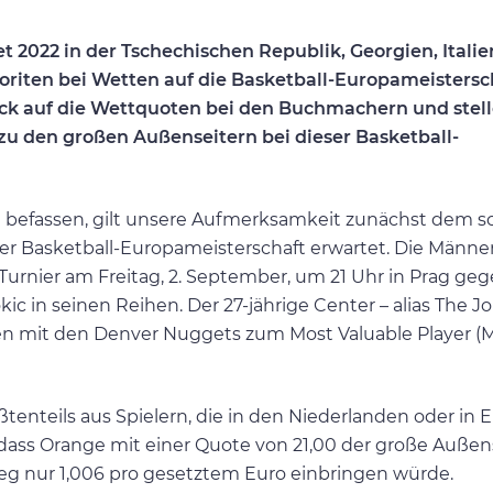
t 2022 in der Tschechischen Republik, Georgien, Itali
oriten bei Wetten auf die Basketball-Europameistersc
ck auf die Wettquoten bei den Buchmachern und stelle
 zu den großen Außenseitern bei dieser Basketball-
 befassen, gilt unsere Aufmerksamkeit zunächst dem 
eser Basketball-Europameisterschaft erwartet. Die Männe
 Turnier am Freitag, 2. September, um 21 Uhr in Prag ge
c in seinen Reihen. Der 27-jährige Center – alias The Jo
en mit den Denver Nuggets zum Most Valuable Player (
tenteils aus Spielern, die in den Niederlanden oder in 
h, dass Orange mit einer Quote von 21,00 der große Außen
Sieg nur 1,006 pro gesetztem Euro einbringen würde.