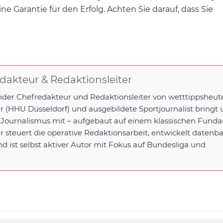
e Garantie für den Erfolg. Achten Sie darauf, dass Sie
redakteur & Redaktionsleiter
ender Chefredakteur und Redaktionsleiter von wetttippsheute
r (HHU Düsseldorf) und ausgebildete Sportjournalist bringt 
-Journalismus mit – aufgebaut auf einem klassischen Fund
r steuert die operative Redaktionsarbeit, entwickelt datenba
 ist selbst aktiver Autor mit Fokus auf Bundesliga und