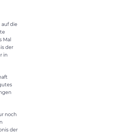
auf die
mte
s Mal
is der
r in
haft
gutes
ungen
ur noch
en
bnis der