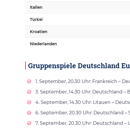
Italien
Türkei
Kroatien
Niederlanden
Gruppenspiele Deutschland Eu
1. September, 20.30 Uhr: Frankreich – De
3. September, 14.30 Uhr: Deutschland –
4. September, 14.30 Uhr: Litauen – Deuts
6. September, 20.30 Uhr: Deutschland –
7. September, 20.30 Uhr: Deutschland –