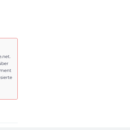
.net.
über
ament
sierte