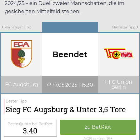
2024/25 – ein Duell zweier Mannschaften, die im
gesicherten Mittelfeld stehen.
Vorheriger Tipp
Nächster Tipp
Beendet
1. FC Union
FC Augsburg
17.05.2025 | 15:30
Berlin
Bester Tipp
Sieg FC Augsburg & Unter 3,5 Tore
Beste Quote bei BetRiot
zu BetRiot
3.40
AGB gelten, 18+