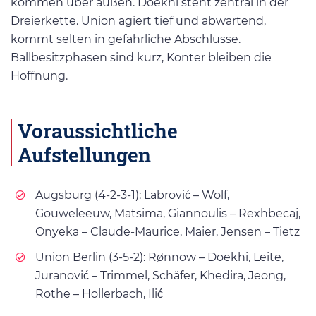
kommen über außen. Doekhi steht zentral in der
Dreierkette. Union agiert tief und abwartend,
kommt selten in gefährliche Abschlüsse.
Ballbesitzphasen sind kurz, Konter bleiben die
Hoffnung.
Voraussichtliche
Aufstellungen
Augsburg (4-2-3-1): Labrović – Wolf,
Gouweleeuw, Matsima, Giannoulis – Rexhbecaj,
Onyeka – Claude-Maurice, Maier, Jensen – Tietz
Union Berlin (3-5-2): Rønnow – Doekhi, Leite,
Juranović – Trimmel, Schäfer, Khedira, Jeong,
Rothe – Hollerbach, Ilić