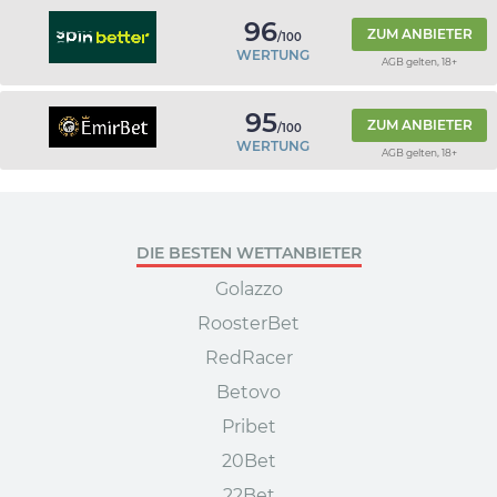
96
ZUM ANBIETER
/100
WERTUNG
AGB gelten, 18+
95
ZUM ANBIETER
/100
WERTUNG
AGB gelten, 18+
DIE BESTEN WETTANBIETER
Golazzo
RoosterBet
RedRacer
Betovo
Pribet
20Bet
22Bet