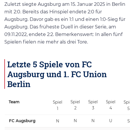
Zuletzt siegte Augsburg am 15. Januar 2025 in Berlin
mit 2:0. Bereits das Hinspiel endete 2:0 für
Augsburg. Davor gab es ein 1:1 und einen 1:0-Sieg für
Augsburg. Das früheste Duell in dieser Serie, am
09.11.2022, endete 2:2. Bemerkenswert: In allen fünf
Spielen fielen nie mehr als drei Tore.
Letzte 5 Spiele von FC
Augsburg und 1. FC Union
Berlin
Team
Spiel
Spiel
Spiel
Spiel
Spi
2
3
4
1
5
FC Augsburg
N
N
U
N
S