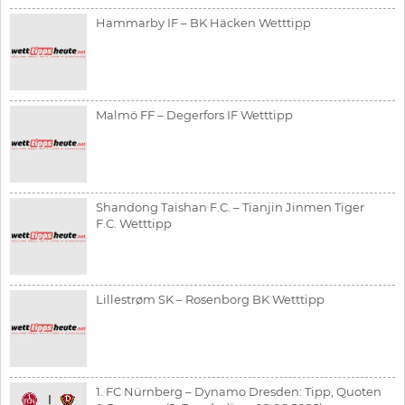
Hammarby IF – BK Häcken Wetttipp
Malmö FF – Degerfors IF Wetttipp
Shandong Taishan F.C. – Tianjin Jinmen Tiger
F.C. Wetttipp
Lillestrøm SK – Rosenborg BK Wetttipp
1. FC Nürnberg – Dynamo Dresden: Tipp, Quoten