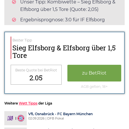
Unser Tipp: Kombiwette – Sieg Elfsborg &
Elfsborg über 1,5 Tore (Quote: 2,05)
Ergebnisprognose: 3:0 für IF Elfsborg
Bester Tipp
Sieg Elfsborg & Elfsborg über 1,5
Tore
Beste Quote bei BetRiot
zu BetRiot
2.05
AGB gelten, 18+
Weitere
Wett Tipps
der Liga
VfL Osnabrück - FC Bayern München
02.09.2026 | DFB Pokal