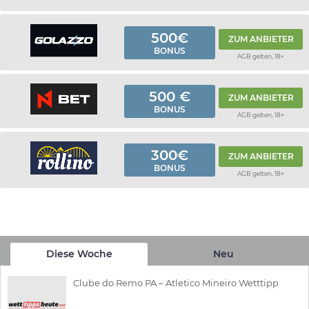
500€
ZUM ANBIETER
BONUS
AGB gelten, 18+
500 €
ZUM ANBIETER
BONUS
AGB gelten, 18+
300€
ZUM ANBIETER
BONUS
AGB gelten, 18+
Diese Woche
Neu
Clube do Remo PA – Atletico Mineiro Wetttipp