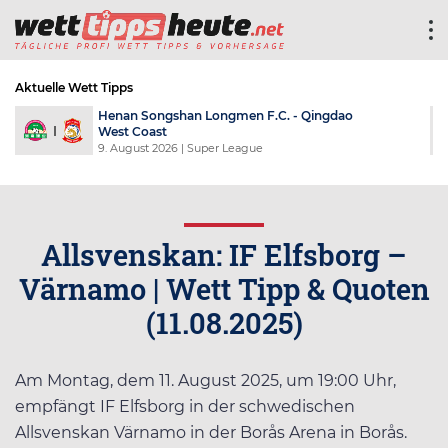
Aktuelle Wett Tipps
F
Shandong Taishan F.C. - Tianjin Jinmen
Tiger F.C.
an
9. August 2026
| Super League
Allsvenskan: IF Elfsborg –
Värnamo | Wett Tipp & Quoten
(11.08.2025)
Am Montag, dem 11. August 2025, um 19:00 Uhr,
empfängt IF Elfsborg in der schwedischen
Allsvenskan Värnamo in der Borås Arena in Borås.