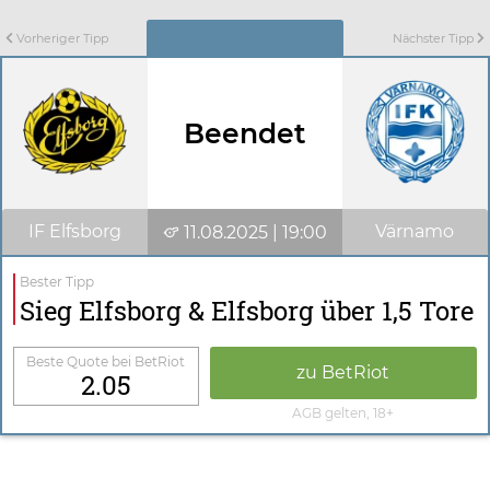
Vorheriger Tipp
Nächster Tipp
Beendet
IF Elfsborg
Värnamo
11.08.2025 | 19:00
Bester Tipp
Sieg Elfsborg & Elfsborg über 1,5 Tore
Beste Quote bei BetRiot
zu BetRiot
2.05
AGB gelten, 18+