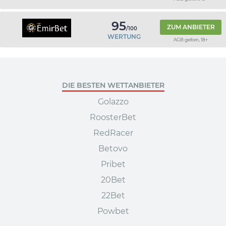
95
ZUM ANBIETER
/100
WERTUNG
AGB gelten, 18+
DIE BESTEN WETTANBIETER
Golazzo
RoosterBet
RedRacer
Betovo
Pribet
20Bet
22Bet
Powbet