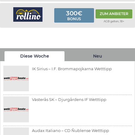
300€
ZUM ANBIETER
BONUS
AGB gelten, 18+
Diese Woche
Neu
IK Sirius – I.F. Brommapojkarna Wetttipp
Västerås SK – Djurgårdens IF Wetttipp
Audax Italiano – CD Ñublense Wetttipp