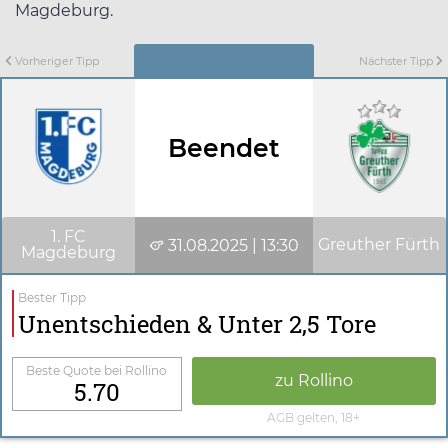
Magdeburg.
Vorheriger Tipp
Nächster Tipp
Beendet
1. FC
Greuther Fürth
31.08.2025 | 13:30
Magdeburg
Bester Tipp
Unentschieden & Unter 2,5 Tore
Beste Quote bei Rollino
zu Rollino
5.70
AGB gelten, 18+