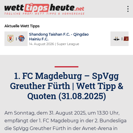
Aktuelle Wett Tipps
ngdao
Rosenborg BK - Viking FK
Je
14. August 2026
| Eliteserien
15.
1. FC Magdeburg – SpVgg
Greuther Fürth | Wett Tipp &
Quoten (31.08.2025)
Am Sonntag, dem 31. August 2025, um 13:30 Uhr,
empfängt der 1. FC Magdeburg in der 2. Bundesliga
die SpVgg Greuther Fürth in der Avnet-Arena in