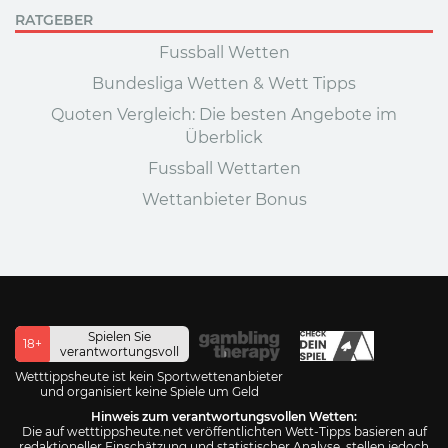
RATGEBER
Fussball Wetten
Bundesliga Wetten & Wett Tipps
Quoten Vergleich: Die besten Angebote im
Überblick
Fussball Wettarten
Wettanbieter Bonus
Spielen Sie
18+
verantwortungsvoll
Wetttippsheute ist kein Sportwettenanbieter
und organisiert keine Spiele um Geld
Hinweis zum verantwortungsvollen Wetten:
Die auf wetttippsheute.net veröffentlichten Wett-Tipps basieren auf
redaktioneller Einschätzung und statistischer Analyse, stellen jedoch