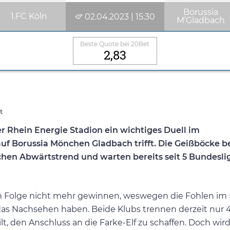
Borussia
1.FC Köln
02.04.2023 | 15:30
M‘Gladbach
Beste Quote bei 20Bet
2,83
3
t
r Rhein Energie Stadion ein wichtiges Duell im
 auf Borussia Mönchen Gladbach trifft. Die Geißböcke 
chen Abwärtstrend und warten bereits seit 5 Bundesli
 in Folge nicht mehr gewinnen, weswegen die Fohlen im
das Nachsehen haben. Beide Klubs trennen derzeit nur 4
lt, den Anschluss an die Farke-Elf zu schaffen. Doch wird