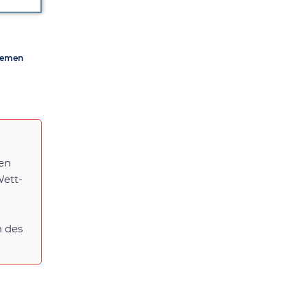
Bremen
ren
Wett-
n des