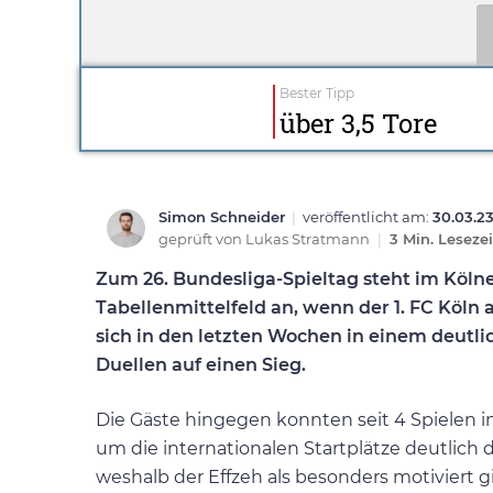
Bester Tipp
über 3,5 Tore
Simon Schneider
|
veröffentlicht am:
30.03.2
geprüft von
Lukas Stratmann
|
3 Min. Lesezei
Zum 26. Bundesliga-Spieltag steht im Kölne
Tabellenmittelfeld an, wenn der 1. FC Köln
sich in den letzten Wochen in einem deutli
Duellen auf einen Sieg.
Die Gäste hingegen konnten seit 4 Spielen
um die internationalen Startplätze deutlich 
weshalb der Effzeh als besonders motiviert gi