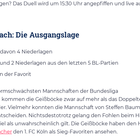
? Das Duell wird um 15:30 Uhr angepfiffen und live a
bach
: Die Ausgangslage
– davon 4 Niederlagen
und 2 Niederlagen aus den letzten 5 BL-Partien
n der Favorit
 formschwächsten Mannschaften der Bundesliga
ts kommen die Geißböcke zwar auf mehr als das Doppelt
ieder. Vielmehr konnten die Mannschaft von Steffen Bau
entscheiden. Nichtsdestotrotz gelang den Fohlen beim H
piel als unwahrscheinlich gilt. Die Geißböcke haben den
cher
den 1. FC Köln als Sieg-Favoriten ansehen.