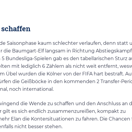
 schaffen
nde Saisonphase kaum schlechter verlaufen, denn statt
r die Baumgart-Elf langsam in Richtung Abstiegskampf.
 5 Bundesliga-Spielen gab es den tabellarischen Sturz 
lten mit lediglich 6 Zählern als nicht weit entfernt, we
m Übel wurden die Kölner von der FIFA hart bestraft. A
dürfen die Geißböcke in den kommenden 2 Transfer-Per
nal, noch international.
wingend die Wende zu schaffen und den Anschluss an 
für gilt es sich endlich zusammenzureißen, kompakt zu
ehr Elan die Kontersituationen zu fahren. Die Chancen 
falls nicht besser stehen.