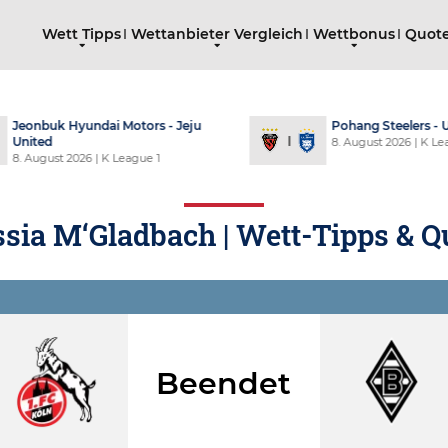
Wett Tipps
Wettanbieter Vergleich
Wettbonus
Quote
Pohang Steelers - Ulsan HD
Qingdao Hainiu F.C. - Sh
Shenhua F.C.
8. August 2026
| K League 1
8. August 2026
| Super Lea
ssia M‘Gladbach | Wett-Tipps & Q
Beendet