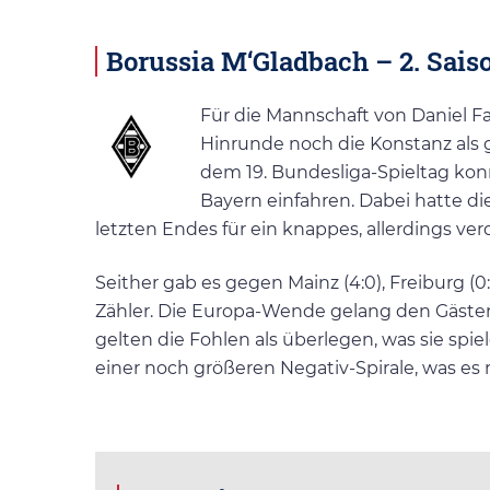
Borussia M‘Gladbach – 2. Sai
Für die Mannschaft von Daniel Fa
Hinrunde noch die Konstanz als g
dem 19. Bundesliga-Spieltag kon
Bayern einfahren. Dabei hatte d
letzten Endes für ein knappes, allerdings verd
Seither gab es gegen Mainz (4:0), Freiburg (0:0
Zähler. Die Europa-Wende gelang den Gästen 
gelten die Fohlen als überlegen, was sie spie
einer noch größeren Negativ-Spirale, was es