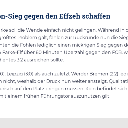
son-Sieg gegen den Effzeh schaffen
rke soll die Wende einfach nicht gelingen. Während in 
rößtes Problem galt, fehlen zur Rückrunde nun die Sieg
nten die Fohlen lediglich einen mickrigen Sieg gegen 
ie Farke-Elf über 80 Minuten Überzahl gegen den FCB, w
ientes 3:2 ausreichen sollte.
), Leipzig (3:0) als auch zuletzt Werder Bremen (2:2) ledi
nicht, weshalb der Druck nun weiter ansteigt. Qualitat
lerisch auf den Platz bringen müssen. Köln befindet sich
 mit einem frühen Führungstor auszunutzen gilt.