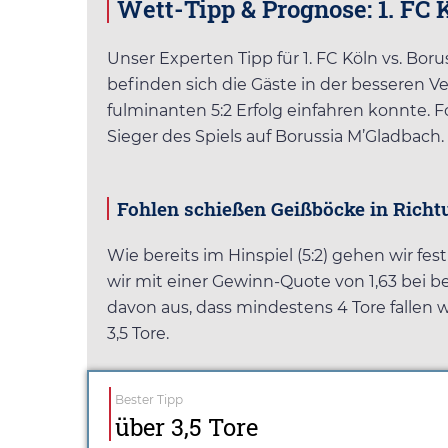
Wett-Tipp & Prognose: 1. FC 
Unser Experten Tipp für 1. FC Köln vs. Boru
befinden sich die Gäste in der besseren Ve
fulminanten 5:2 Erfolg einfahren konnte.
Sieger des Spiels auf Borussia M’Gladbach.
Fohlen schießen Geißböcke in Rich
Wie bereits im Hinspiel (5:2) gehen wir fes
wir mit einer Gewinn-Quote von 1,63 bei b
davon aus, dass mindestens 4 Tore fallen w
3,5 Tore.
Bester Tipp
über 3,5 Tore