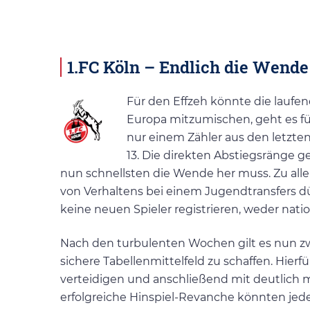
1.FC Köln – Endlich die Wende
Für den Effzeh könnte die laufe
Europa mitzumischen, geht es fü
nur einem Zähler aus den letzten
13. Die direkten Abstiegsränge ge
nun schnellsten die Wende her muss. Zu alle
von Verhaltens bei einem Jugendtransfers 
keine neuen Spieler registrieren, weder natio
Nach den turbulenten Wochen gilt es nun z
sichere Tabellenmittelfeld zu schaffen. Hier
verteidigen und anschließend mit deutlich m
erfolgreiche Hinspiel-Revanche könnten jeden