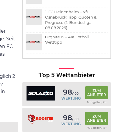
1. FC Heidenheim – VfL
Osnabrück: Tipp, Quoten &
Prognose (2. Bundesliga,
08.08.2026)
der
Örgryte IS – AIK Fotboll
e. Seit
Wetttipp
den FC
as
Top 5 Wettanbieter
glich 2
iv
98
ZUM
 in
/100
ANBIETER
WERTUNG
AGB gelten, 18+
98
ZUM
/100
ANBIETER
WERTUNG
AGB gelten, 18+